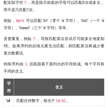
配实际字符
，而是指示前面的字母可以匹配0次或多次，
*
而不是只匹配1次。
例如，
可以匹配 ‘bt’（零个 ‘a’ 字符）、’bat’（一个 ‘a’
Ba*t
字符）、’baaat’（三个 ‘a’ 字符）等等。
贪婪重复，例如
，导致匹配算法尝试尽可能多次地复制
*
RE。如果序列的后续元素无法匹配，则匹配算法将减少重
复次数重试。
特殊序列由
后面跟着下面列出的字符组成。每个字符有
\
不同的含义。
字
含义
符
\d
匹配任何数字，相当于
。
[0-9]