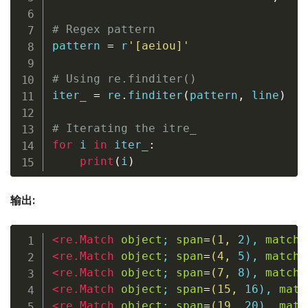
# Regex pattern
pattern 
=
r
'[aeiou]'
# Using re.finditer()
iter_ 
=
 re
.
finditer
(
pattern
,
 line
)
# Iterating the itre_
for
 i 
in
 iter_
:
print
(
i
)
输出:
<
re
.
Match
object
;
span
=
(
1
,
2
)
,
match
=
<
re
.
Match
object
;
span
=
(
4
,
5
)
,
match
=
<
re
.
Match
object
;
span
=
(
7
,
8
)
,
match
=
<
re
.
Match
object
;
span
=
(
15
,
16
)
,
matc
<
re
.
Match
object
;
span
=
(
19
,
20
)
,
matc