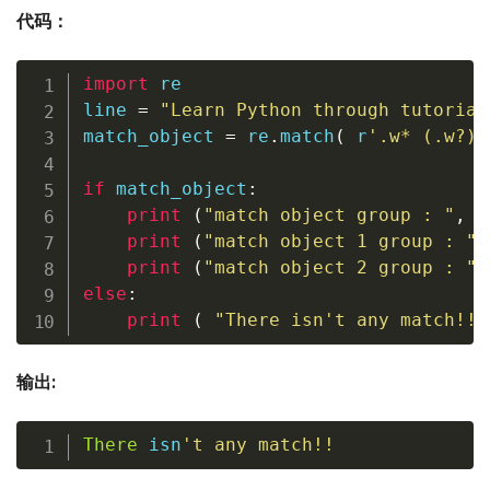
代码：
import
 re  

line 
=
"Learn Python through tutorial
match_object 
=
 re
.
match
(
r
'.w* (.w?) 
if
 match_object
:
print
(
"match object group : "
,
 m
print
(
"match object 1 group : "
,
print
(
"match object 2 group : "
,
else
:
print
(
"There isn't any match!!"
输出:
There
 isn
't 
any
 match!!