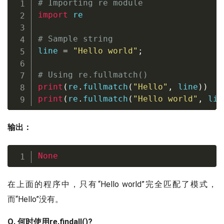
# Importing re module
import
 re 

# Sample string
line 
=
"Hello world"
;
# Using re.fullmatch()
print
(
re
.
fullmatch
(
"Hello"
,
 line
)
)
print
(
re
.
fullmatch
(
"Hello world"
,
 lin
输出：
None
在上面的程序中，只有“Hello world”完全匹配了模式，
而“Hello”没有。
Q. 何时使用re.findall()?