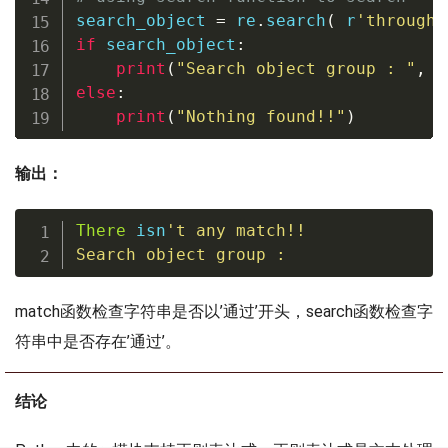
search_object 
=
 re
.
search
(
r
'through'
if
 search_object
:
print
(
"Search object group : "
,
 s
else
:
print
(
"Nothing found!!"
)
输出：
There
 isn
't 
any
 match!!

Search 
object
 group 
:
match函数检查字符串是否以’通过’开头，search函数检查字
符串中是否存在’通过’。
结论