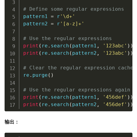
# Define some regular expressions
pattern1 
=
r
'\d+'
pattern2 
=
r
'[a-z]+'
# Use the regular expressions
print
(
re
.
search
(
pattern1
,
'123abc'
)
)
print
(
re
.
search
(
pattern2
,
'123abc'
)
)
# Clear the regular expression cache
re
.
purge
(
)
# Use the regular expressions again
print
(
re
.
search
(
pattern1
,
'456def'
)
)
print
(
re
.
search
(
pattern2
,
'456def'
)
)
输出：