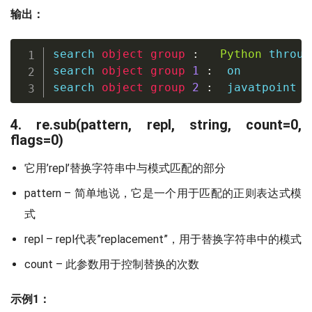
输出：
search 
object
group
:
Python
 throug
search 
object
group
1
:
  on

search 
object
group
2
:
  javatpoint
4. re.sub(pattern, repl, string, count=0,
flags=0)
它用’repl’替换字符串中与模式匹配的部分
pattern – 简单地说，它是一个用于匹配的正则表达式模
式
repl – repl代表”replacement”，用于替换字符串中的模式
count – 此参数用于控制替换的次数
示例1：