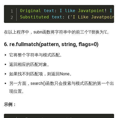
Original
 text
:
 I like 
Javatpoint
!
 I a
Substituted
 text
:
(
'I Like Javatpoint
在以上程序中，subn函数将字符串中的前三个’l’替换为’L’。
6. re.fullmatch(pattern, string, flags=0)
它将整个字符串与模式匹配。
返回相应的匹配对象。
如果找不到匹配项，则返回None。
另一方面，search()函数只会搜索与模式匹配的第一个出
现位置。
示例：