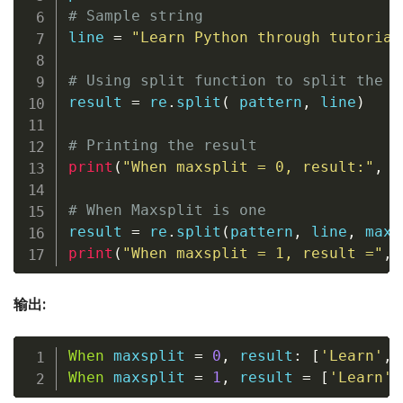
# Sample string
line 
=
"Learn Python through tutorial
# Using split function to split the s
result 
=
 re
.
split
(
 pattern
,
 line
)
# Printing the result
print
(
"When maxsplit = 0, result:"
,
 r
# When Maxsplit is one
result 
=
 re
.
split
(
pattern
,
 line
,
 maxs
print
(
"When maxsplit = 1, result ="
,
 
输出:
When
 maxsplit 
=
0
,
 result
:
[
'Learn'
,
When
 maxsplit 
=
1
,
 result 
=
[
'Learn'
,