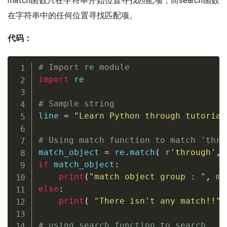
match函数只在字符串开始位置寻找匹配项，而search函数
在字符串中的任何位置寻找匹配项。
代码：
# Import re module
import
 re  

# Sample string
line 
=
"Learn Python through tutorial
# Using match function to match 'thro
match_object 
=
 re
.
match
(
r
'through'
,
 
if
 match_object
:
print
(
"match object group : "
,
 ma
else
:
print
(
"There isn't any match!!"
)
# using search function to search