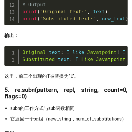
# Output
print
(
"Original text:"
,
 text
)
print
(
"Substituted text:"
,
 new_text
)
输出：
Original
 text
:
 I like 
Javatpoint
!
 I a
Substituted
 text
:
 I 
Like
Javatpoint
!
 
这里，前三个出现的’l’被替换为”L”。
5. re.subn(pattern, repl, string, count=0,
flags=0)
subn的工作方式与sub函数相同
它返回一个元组（new_string，num_of_substitutions）