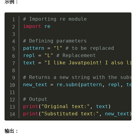
示例：
# Importing re module
import
 re

# Defining parameters
pattern 
=
"l"
# to be replaced
repl 
=
"L"
# Replacement
text 
=
"I like Javatpoint! I also lik
# Returns a new string with the subst
new_text 
=
 re
.
subn
(
pattern
,
 repl
,
 tex
# Output
print
(
"Original text:"
,
 text
)
print
(
"Substituted text:"
,
 new_text
)
输出：