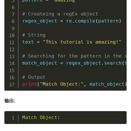
# Createing a regEx object
regex_object 
=
 re
.
compile
(
pattern
)
# String
text 
=
"This tutorial is amazing!"
# Searching for the pattern in the st
match_object 
=
 regex_object
.
search
(
te
# Output
print
(
"Match Object:"
,
 match_object
)
输出:
Match
Object
: