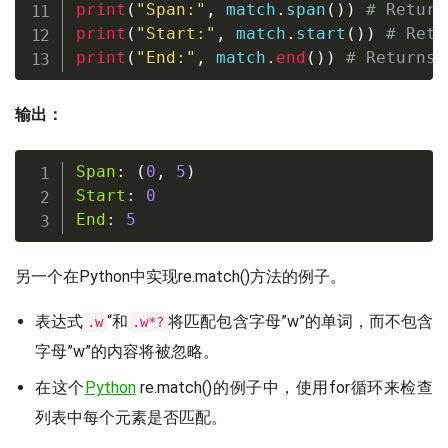
print
(
"Span:"
,
 match
.
span
(
)
)
# Return
print
(
"Start:"
,
 match
.
start
(
)
)
# Retu
print
(
"End:"
,
 match
.
end
(
)
)
# Returns 
输出：
Span
:
(
0
,
5
)
Start
:
0
End
:
5
另一个在Python中实现re.match()方法的例子。
表达式
“和
将匹配包含字母”w”的单词，而不包含
.w
.w*?
字母”w”的内容将被忽略。
在这个
Python
re.match()的例子中，使用for循环来检查
列表中每个元素是否匹配。