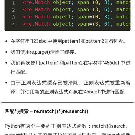
<
re
.
Match
object
;
span
=
(
0
,
3
)
,
match
=
<
re
.
Match
object
;
span
=
(
3
,
6
)
,
match
=
<
re
.
Match
object
;
span
=
(
0
,
3
)
,
match
=
<
re
.
Match
object
;
span
=
(
3
,
6
)
,
match
=
在字符串’123abc’中使用pattern1和pattern2进行匹配。
我们使用re.purge()清除了缓存。
我们再次使用pattern1和pattern2在字符串’456def’中进
行匹配。
由于正则表达式缓存已被清除。正则表达式被重新编
译，并使用新的正则表达式对象在’456def’中进行匹配。
匹配与搜索 – re.match()与re.search()
Python有两个主要的正则表达式函数：match和search。