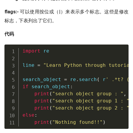
flags:-
可以使用按位或（|）来表示多个标志。这些是修改
标志，下表列出了它们。
代码
import
 re

line 
=
"Learn Python through tutorial
search_object 
=
 re
.
search
(
r
' .*t? (.
if
 search_object
:
print
(
"search object group : "
,
 s
print
(
"search object group 1 : "
,
print
(
"search object group 2 : "
,
else
:
print
(
"Nothing found!!"
)