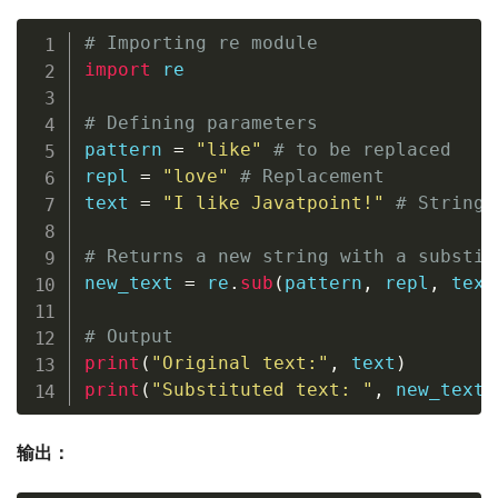
# Importing re module
import
 re

# Defining parameters
pattern 
=
"like"
# to be replaced
repl 
=
"love"
# Replacement
text 
=
"I like Javatpoint!"
# String
# Returns a new string with a substit
new_text 
=
 re
.
sub
(
pattern
,
 repl
,
 text
# Output
print
(
"Original text:"
,
 text
)
print
(
"Substituted text: "
,
 new_text
)
输出：