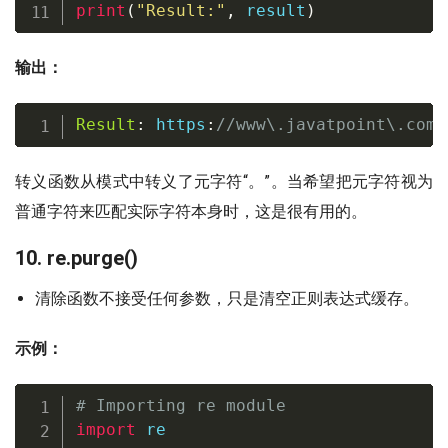
print
(
"Result:"
,
 result
)
输出：
Result
:
 https
:
//
www\
.
javatpoint\
.
com
/
转义函数从模式中转义了元字符“。”。当希望把元字符视为
普通字符来匹配实际字符本身时，这是很有用的。
10. re.purge()
清除函数不接受任何参数，只是清空正则表达式缓存。
示例：
# Importing re module
import
 re
