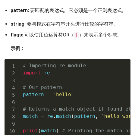
pattern:
要匹配的表达式。它必须是一个正则表达式。
string:
要与模式在字符串开头进行比较的字符串。
flags:
可以使用位运算符OR（
）来表示多个标志。
|
示例：
# Importing re module
import
 re

# Our pattern
pattern 
=
"hello"
# Returns a match object if found els
match 
=
 re
.
match
(
pattern
,
"hello worl
print
(
match
)
# Printing the match obj