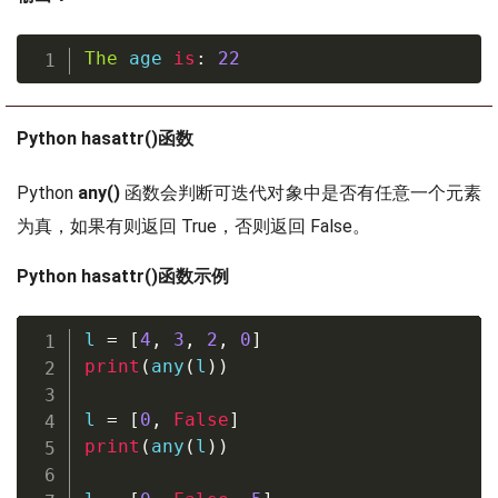
The
 age 
is
:
22
Python hasattr()函数
Python
any()
函数会判断可迭代对象中是否有任意一个元素
为真，如果有则返回 True，否则返回 False。
Python hasattr()函数示例
l 
=
[
4
,
3
,
2
,
0
]
print
(
any
(
l
)
)
l 
=
[
0
,
False
]
print
(
any
(
l
)
)