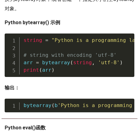
对象。
Python bytearray() 示例
string
=
"Python is a programming lan
# string with encoding 'utf-8'
arr 
=
bytearray
(
string
,
'utf-8'
)
print
(
arr
)
输出：
bytearray
(
b
'Python is a programming l
Python eval()函数