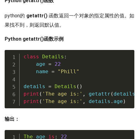
Python getattr()函数
python的
getattr()
函数返回一个对象的指定属性的值。如
果找不到，则返回默认值。
Python getattr()函数示例
class
Details
:
    age 
=
22
    name 
=
"Phill"
details 
=
Details
(
)
print
(
'The age is:'
,
getattr
(
details
,
print
(
'The age is:'
,
 details
.
age
)
输出：
The
 age 
is
:
22