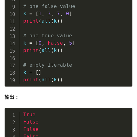
# one false value
k 
=
[
1
,
3
,
7
,
0
]
print
(
all
(
k
)
)
# one true value
k 
=
[
0
,
False
,
5
]
print
(
all
(
k
)
)
# empty iterable
k 
=
[
]
print
(
all
(
k
)
)
输出：
True
False
False
False