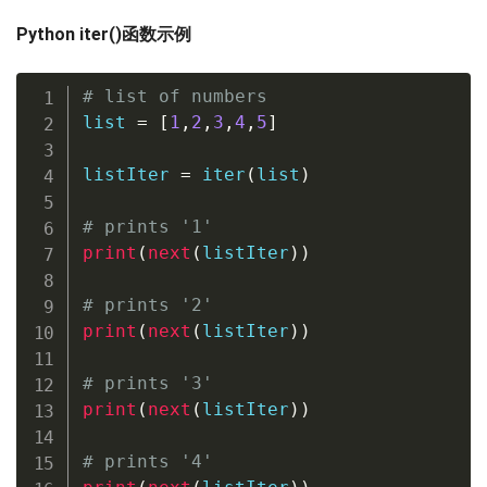
Python iter()函数示例
# list of numbers
list
=
[
1
,
2
,
3
,
4
,
5
]
listIter 
=
iter
(
list
)
# prints '1'
print
(
next
(
listIter
)
)
# prints '2'
print
(
next
(
listIter
)
)
# prints '3'
print
(
next
(
listIter
)
)
# prints '4'