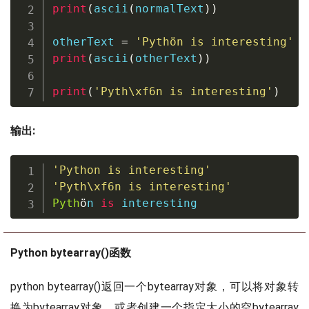
print
(
ascii
(
normalText
)
)
otherText 
=
'Pythön is interesting'
print
(
ascii
(
otherText
)
)
print
(
'Pyth\xf6n is interesting'
)
输出:
'Python is interesting'
'Pyth\xf6n is interesting'
Pyth
ö
n 
is
 interesting
Python bytearray()函数
python bytearray()返回一个bytearray对象，可以将对象转
换为bytearray对象，或者创建一个指定大小的空bytearray