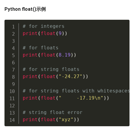
Python float()示例
# for integers
print
(
float
(
9
)
)
# for floats
print
(
float
(
8.19
)
)
# for string floats
print
(
float
(
"-24.27"
)
)
# for string floats with whitespaces
print
(
float
(
"     -17.19\n"
)
)
# string float error
print
(
float
(
"xyz"
)
)