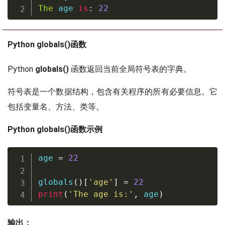
The
 age 
is
:
22
Python globals()函数
Python
globals()
函数返回当前全局符号表的字典。
符号表是一个数据结构，包含有关程序的所有必要信息。它
包括变量名、方法、类等。
Python globals()函数示例
age 
=
22
globals
(
)
[
'age'
]
=
22
print
(
'The age is:'
,
 age
)
输出：