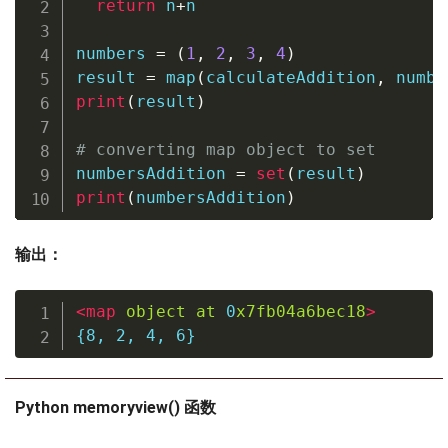
return
 n
+
n

numbers 
=
(
1
,
2
,
3
,
4
)
result 
=
map
(
calculateAddition
,
 numbe
print
(
result
)
# converting map object to set
numbersAddition 
=
set
(
result
)
print
(
numbersAddition
)
输出：
<
map
object
at
0
x7fb04a6bec18
>
{
8
,
2
,
4
,
6
}
Python memoryview() 函数