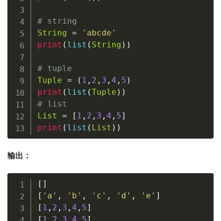
# string
String
=
'abcde'
print
(
list
(
String
)
)
# tuple
Tuple
=
(
1
,
2
,
3
,
4
,
5
)
print
(
list
(
Tuple
)
)
# list
List
=
[
1
,
2
,
3
,
4
,
5
]
print
(
list
(
List
)
)
输出：
[
]
[
'a'
,
'b'
,
'c'
,
'd'
,
'e'
]
[
1
,
2
,
3
,
4
,
5
]
[
1
,
2
,
3
,
4
,
5
]