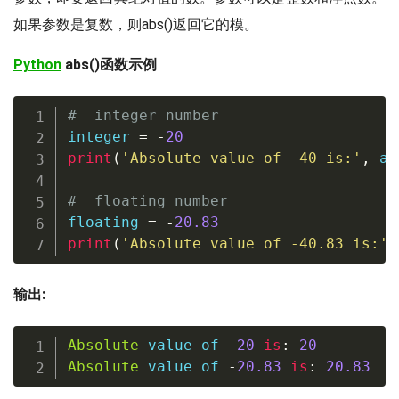
如果参数是复数，则abs()返回它的模。
Python
abs()函数示例
#  integer number   
integer 
=
-
20
print
(
'Absolute value of -40 is:'
,
ab
#  floating number
floating 
=
-
20.83
print
(
'Absolute value of -40.83 is:'
,
输出:
Absolute
 value of 
-
20
is
:
20
Absolute
 value of 
-
20.83
is
:
20.83