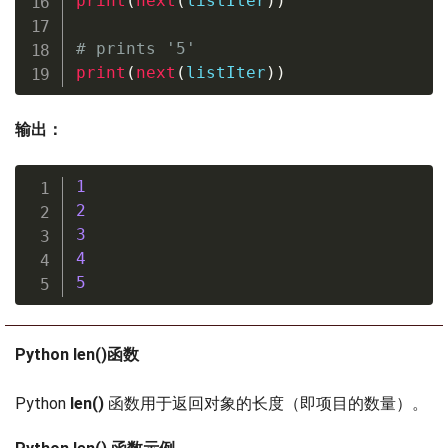
print
(
next
(
listIter
)
)
# prints '5'
print
(
next
(
listIter
)
)
输出：
1
2
3
4
5
Python len()函数
Python
len()
函数用于返回对象的长度（即项目的数量）。