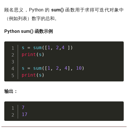
顾名思义，Python 的
sum()
函数用于求得可迭代对象中
（例如列表）数字的总和。
Python sum() 函数示例
s 
=
sum
(
[
1
,
2
,
4
]
)
print
(
s
)
s 
=
sum
(
[
1
,
2
,
4
]
,
10
)
print
(
s
)
输出：
7
17