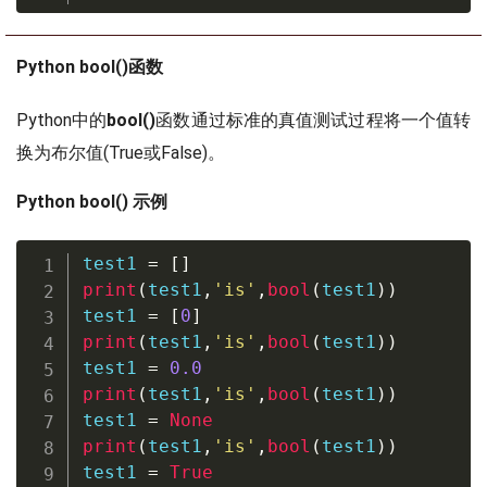
Python bool()函数
Python中的
bool()
函数通过标准的真值测试过程将一个值转
换为布尔值(True或False)。
Python bool() 示例
test1 
=
[
]
print
(
test1
,
'is'
,
bool
(
test1
)
)
test1 
=
[
0
]
print
(
test1
,
'is'
,
bool
(
test1
)
)
test1 
=
0.0
print
(
test1
,
'is'
,
bool
(
test1
)
)
test1 
=
None
print
(
test1
,
'is'
,
bool
(
test1
)
)
test1 
=
True