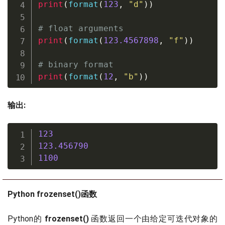
print
(
format
(
123
,
"d"
)
)
# float arguments
print
(
format
(
123.4567898
,
"f"
)
)
# binary format
print
(
format
(
12
,
"b"
)
)
输出:
123
123.456790
1100
Python frozenset()函数
Python的
frozenset()
函数返回一个由给定可迭代对象的