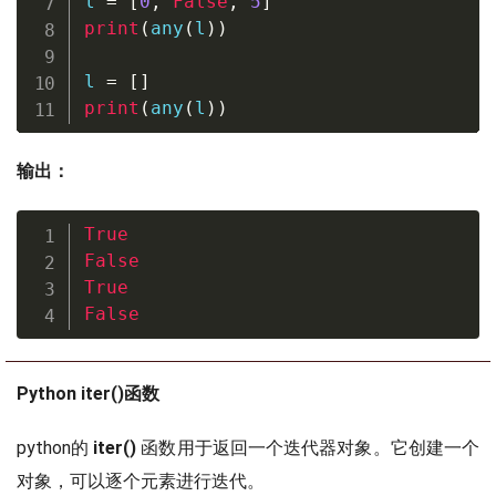
l 
=
[
0
,
False
,
5
]
print
(
any
(
l
)
)
l 
=
[
]
print
(
any
(
l
)
)
输出：
True
False
True
False
Python iter()函数
python的
iter()
函数用于返回一个迭代器对象。它创建一个
对象，可以逐个元素进行迭代。