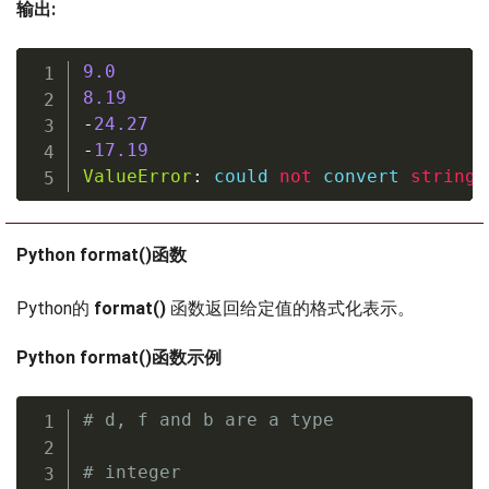
输出:
9.0
8.19
-
24.27
-
17.19
ValueError
:
 could 
not
 convert 
string
 
Python format()函数
Python的
format()
函数返回给定值的格式化表示。
Python format()函数示例
# d, f and b are a type
# integer