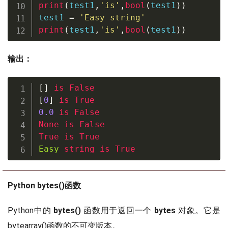
print
(
test1
,
'is'
,
bool
(
test1
)
)
test1 
=
'Easy string'
print
(
test1
,
'is'
,
bool
(
test1
)
)
输出：
[
]
is
False
[
0
]
is
True
0.0
is
False
None
is
False
True
is
True
Easy
string
is
True
Python bytes()函数
Python中的
bytes()
函数用于返回一个
bytes
对象。它是
bytearray()函数的不可变版本。