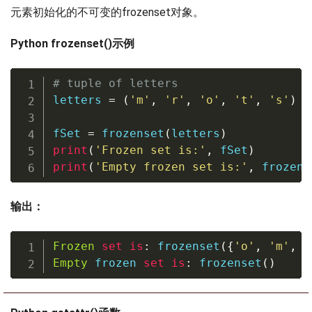
元素初始化的不可变的frozenset对象。
Python frozenset()示例
# tuple of letters
letters 
=
(
'm'
,
'r'
,
'o'
,
't'
,
's'
)
fSet 
=
frozenset
(
letters
)
print
(
'Frozen set is:'
,
 fSet
)
print
(
'Empty frozen set is:'
,
frozens
输出：
Frozen
set
is
:
frozenset
(
{
'o'
,
'm'
,
'
Empty
 frozen 
set
is
:
frozenset
(
)