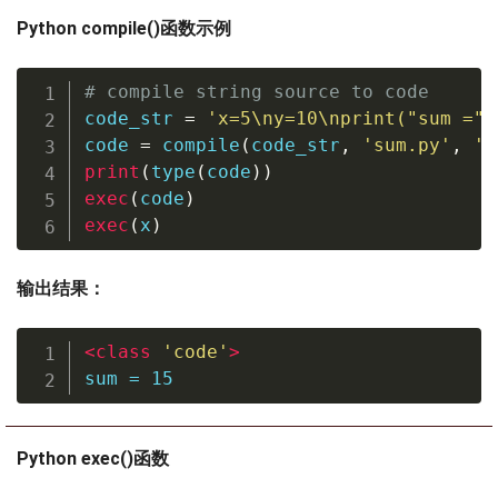
Python compile()函数示例
# compile string source to code
code_str 
=
'x=5\ny=10\nprint("sum =",
code 
=
compile
(
code_str
,
'sum.py'
,
'e
print
(
type
(
code
)
)
exec
(
code
)
exec
(
x
)
输出结果：
<
class
'code'
>
sum
=
15
Python exec()函数