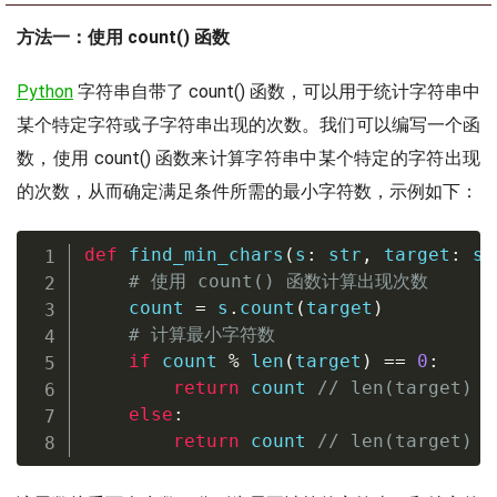
方法一：使用 count() 函数
Python
字符串自带了 count() 函数，可以用于统计字符串中
某个特定字符或子字符串出现的次数。我们可以编写一个函
数，使用 count() 函数来计算字符串中某个特定的字符出现
的次数，从而确定满足条件所需的最小字符数，示例如下：
def
find_min_chars
(
s
:
str
,
 target
:
st
# 使用 count() 函数计算出现次数
    count 
=
 s
.
count
(
target
)
# 计算最小字符数
if
 count 
%
len
(
target
)
==
0
:
return
 count 
//
len
(
target
)
else
:
return
 count 
//
len
(
target
)
+