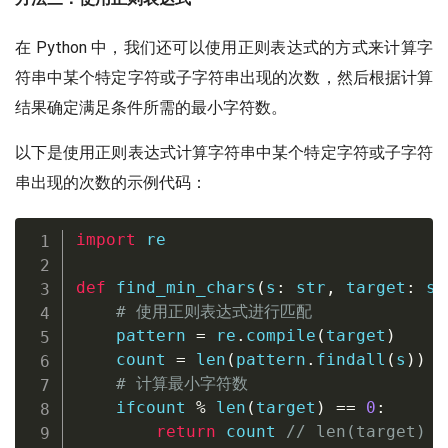
在 Python 中，我们还可以使用正则表达式的方式来计算字
符串中某个特定字符或子字符串出现的次数，然后根据计算
结果确定满足条件所需的最小字符数。
以下是使用正则表达式计算字符串中某个特定字符或子字符
串出现的次数的示例代码：
import
 re

def
find_min_chars
(
s
:
str
,
 target
:
st
# 使用正则表达式进行匹配
    pattern 
=
 re
.
compile
(
target
)
    count 
=
len
(
pattern
.
findall
(
s
)
)
# 计算最小字符数
    ifcount 
%
len
(
target
)
==
0
:
return
 count 
//
len
(
target
)