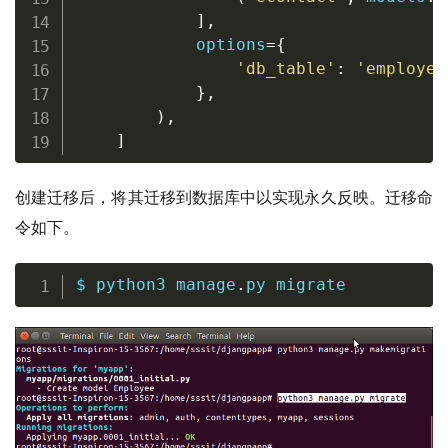
]
,
            options
=
{
'db_table'
:
'employee
}
,
)
,
]
创建迁移后，将其迁移到数据库中以实现永久反映。迁移命
令如下。
$ python3 manage
.
py migrate