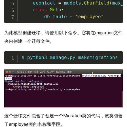
    econtact 
=
 models
.
CharField
(
max_l
class
Meta
:
        db_table 
=
"employee"
为此模型创建迁移，请使用以下命令。它将在migration文件
夹内创建一个迁移文件。
$ python3 manage
.
py makemigrations
这个迁移文件包含了创建一个Migration类的代码，该类包含
了employee表的名称和字段。