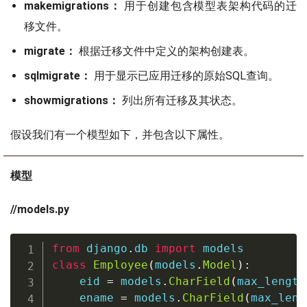
makemigrations：
用于创建包含模型表架构代码的迁
移文件。
migrate：
根据迁移文件中定义的架构创建表。
sqlmigrate：
用于显示已应用迁移的原始SQL查询。
showmigrations：
列出所有迁移及其状态。
假设我们有一个模型如下，并包含以下属性。
模型
//models.py
from
 django
.
db 
import
class
Employee
(
models
.
Model
)
:
    eid 
=
 models
.
CharField
(
max_length
    ename 
=
 models
.
CharField
(
max_leng