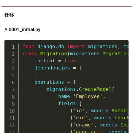
迁移
// 0001_initial.py
from
 django
.
db 
import
 migrations
,
class
Migration
(
migrations
.
Migration
)
    initial 
=
True
    dependencies 
=
[
]
    operations 
=
[
        migrations
.
CreateModel
(
            name
=
'Employee'
,
            fields
=
[
(
'id'
,
 models
.
AutoFie
(
'eid'
,
 models
.
CharFi
(
'ename'
,
 models
.
Char
(
'econtact'
,
 models
.
C