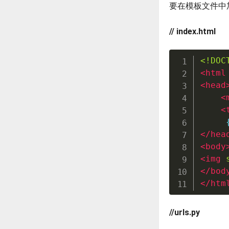
要在模板文件中
// index.html
<!DOC
<
html
<
head
<
<
</
hea
<
body
<
img
</
bod
</
htm
//urls.py