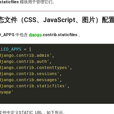
staticfiles
模块用于管理它们。
静态文件（CSS、JavaScript、图片）配
D_APPS
中包含
django
.contrib.staticfiles
。
LLED_APPS 
=
[
django.contrib.admin'
,
django.contrib.auth'
,
django.contrib.contenttypes'
,
django.contrib.sessions'
,
django.contrib.messages'
,
django.contrib.staticfiles'
,
myapp'
s.py文件中定义STATIC_URL，如下所示。