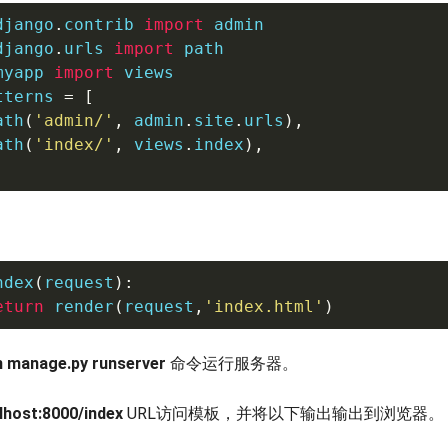
django
.
contrib 
import
django
.
urls 
import
myapp 
import
 views

tterns 
=
[
ath
(
'admin/'
,
 admin
.
site
.
urls
)
,
ath
(
'index/'
,
 views
.
index
)
,
ndex
(
request
)
:
eturn
 render
(
request
,
'index.html'
)
n manage.py runserver
命令运行服务器。
lhost:8000/index
URL访问模板，并将以下输出输出到浏览器。