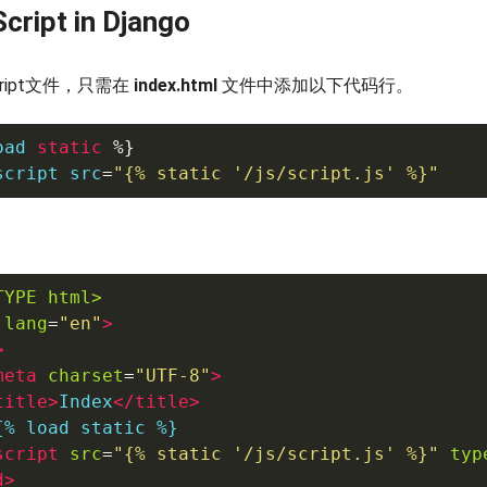
ript in Django
cript文件，只需在
index.html
文件中添加以下代码行。
oad 
static
%}
script src
=
"{% static '/js/script.js' %}"
TYPE html>
lang
=
"
en
"
>
>
meta
charset
=
"
UTF-8
"
>
title
>
Index
</
title
>
{% load static %}

script
src
=
"
{% static '/js/script.js' %}
"
typ
d
>