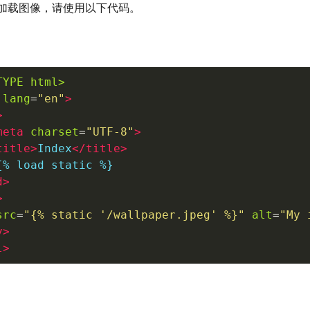
加载图像，请使用以下代码。
TYPE html>
lang
=
"
en
"
>
>
meta
charset
=
"
UTF-8
"
>
title
>
Index
</
title
>
d
>
>
src
=
"
{% static '/wallpaper.jpeg' %}
"
alt
=
"
My 
y
>
l
>