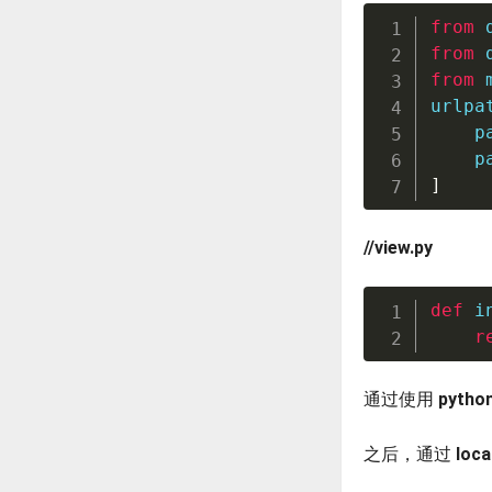
from
 
from
 
from
 
urlpa
    p
    p
]
//view.py
def
i
r
通过使用
pytho
之后，通过
loca