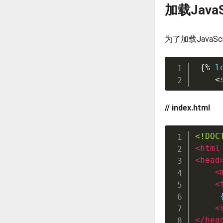
加载JavaSc
为了加载JavaS
{%
 l
<
// index.html
<!DOC
<
html
<
head
<
<
     
<
</
hea