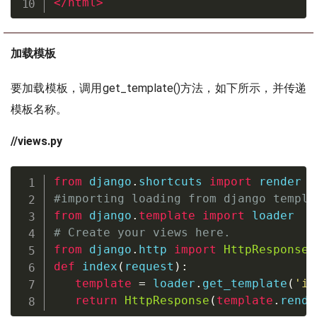
</
html
>
加载模板
要加载模板，调用get_template()方法，如下所示，并传递
模板名称。
//views.py
from
 django
.
shortcuts 
import
#importing loading from django templa
from
 django
.
template
import
# Create your views here.
from
 django
.
http 
import
HttpResponse
def
index
(
request
)
:
template
=
 loader
.
get_template
(
'in
return
HttpResponse
(
template
.
rende