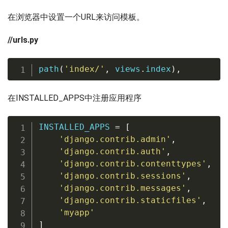
在浏览器中设置一个URL来访问模板。
//urls.py
path
(
'index/'
,
 views
.
index
)
,
在INSTALLED_APPS中注册应用程序
INSTALLED_APPS 
=
[
'django.contrib.admin'
,
'django.contrib.auth'
,
'django.contrib.contenttypes'
,
'django.contrib.sessions'
,
'django.contrib.messages'
,
'django.contrib.staticfiles'
,
'myapp'
]