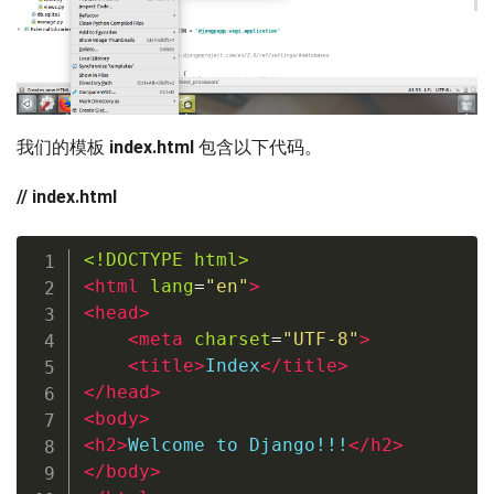
我们的模板
index.html
包含以下代码。
// index.html
<!DOCTYPE html>
<
html
lang
=
"
en
"
>
<
head
>
<
meta
charset
=
"
UTF-8
"
>
<
title
>
Index
</
title
>
</
head
>
<
body
>
<
h2
>
Welcome to Django!!!
</
h2
>
</
body
>