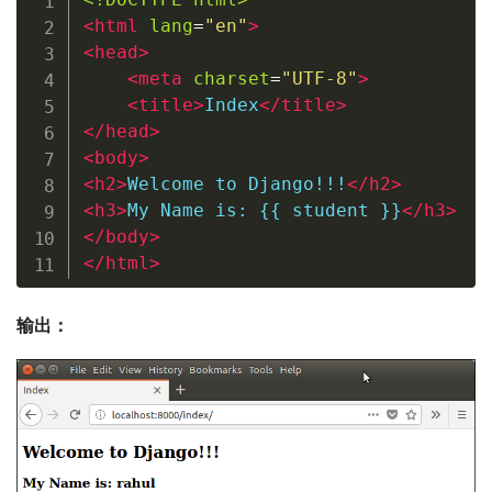
<
html
lang
=
"
en
"
>
<
head
>
<
meta
charset
=
"
UTF-8
"
>
<
title
>
Index
</
title
>
</
head
>
<
body
>
<
h2
>
Welcome to Django!!!
</
h2
>
<
h3
>
My Name is: {{ student }}
</
h3
>
</
body
>
</
html
>
输出：