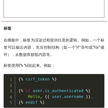
标签
在模板中，标签为渲染过程提供任意的逻辑。例如，一个标
签可以输出内容，充当控制结构（如一个“if”语句或“for”循
环），从数据库获取内容等。
标签使用{% %}括起来。例如：
{
%
 csrf_token 
%
}
{
%
if
 user
.
is_authenticated 
%
}
Hello
,
{
{
 user
.
username 
}
}
.
{
%
 endif 
%
}