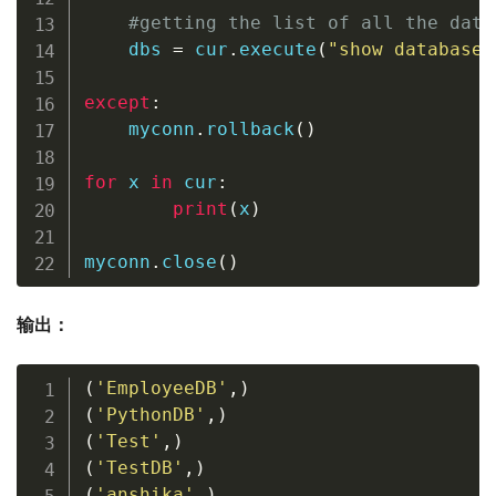
#getting the list of all the data
    dbs 
=
 cur
.
execute
(
"show databases
except
:
    myconn
.
rollback
(
)
for
 x 
in
 cur
:
print
(
x
)
myconn
.
close
(
)
输出：
(
'EmployeeDB'
,
)
(
'PythonDB'
,
)
(
'Test'
,
)
(
'TestDB'
,
)
(
'anshika'
,
)