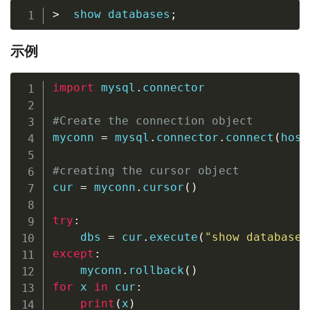
>
  show databases
;
示例
import
 mysql
.
connector

#Create the connection object 
myconn 
=
 mysql
.
connector
.
connect
(
host
#creating the cursor object
cur 
=
 myconn
.
cursor
(
)
try
:
    dbs 
=
 cur
.
execute
(
"show databases
except
:
    myconn
.
rollback
(
)
for
 x 
in
 cur
:
print
(
x
)