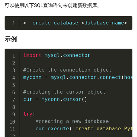
可以使用以下SQL查询语句来创建新数据库。
>
  create database 
<
database
-
name
>
示例
import
 mysql
.
connector

#Create the connection object 
myconn 
=
 mysql
.
connector
.
connect
(
host
#creating the cursor object
cur 
=
 myconn
.
cursor
(
)
try
:
#creating a new database
    cur
.
execute
(
"create database Pyth