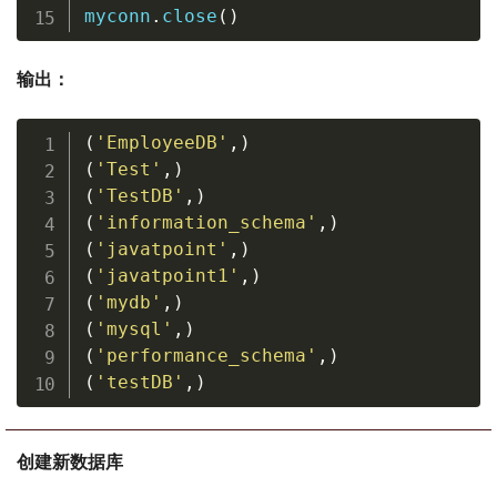
myconn
.
close
(
)
输出：
(
'EmployeeDB'
,
)
(
'Test'
,
)
(
'TestDB'
,
)
(
'information_schema'
,
)
(
'javatpoint'
,
)
(
'javatpoint1'
,
)
(
'mydb'
,
)
(
'mysql'
,
)
(
'performance_schema'
,
)
(
'testDB'
,
)
创建新数据库