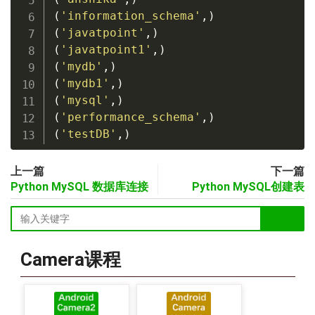
(
'information_schema'
,
)
(
'javatpoint'
,
)
(
'javatpoint1'
,
)
(
'mydb'
,
)
(
'mydb1'
,
)
(
'mysql'
,
)
(
'performance_schema'
,
)
(
'testDB'
,
)
上一篇
下一篇
Python MySQL 数据库连接
Python MySQL创建表
Camera课程