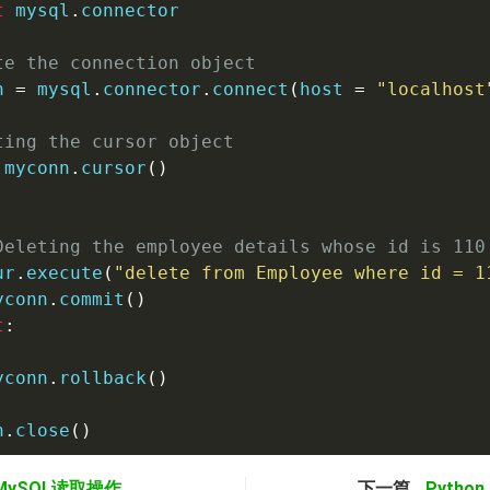
t
 mysql
.
connector

te the connection object 
n 
=
 mysql
.
connector
.
connect
(
host 
=
"localhost
ting the cursor object
 myconn
.
cursor
(
)
Deleting the employee details whose id is 110
ur
.
execute
(
"delete from Employee where id = 1
yconn
.
commit
(
)
t
:
yconn
.
rollback
(
)
n
.
close
(
)
n MySQL读取操作
下一篇
Pytho