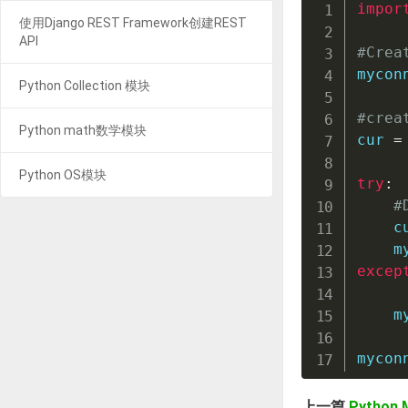
impor
使用Django REST Framework创建REST
API
#Crea
mycon
Python Collection 模块
#crea
Python math数学模块
cur 
=
Python OS模块
try
:
#
    c
    m
excep
    m
mycon
上一篇
Pytho