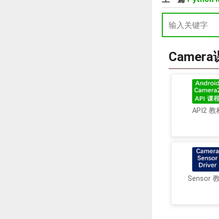
Camer
API2 教
Sensor 