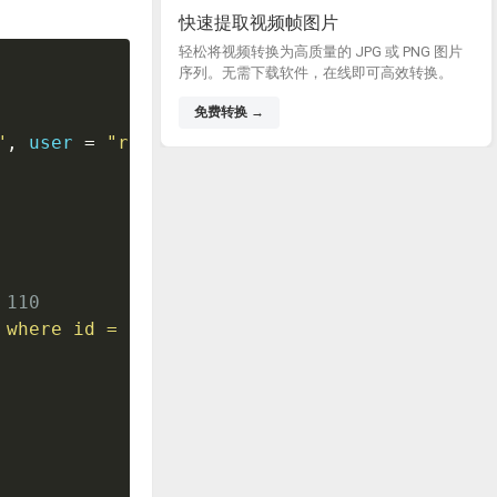
快速提取视频帧图片
轻松将视频转换为高质量的 JPG 或 PNG 图片
序列。无需下载软件，在线即可高效转换。
免费转换 →
"
,
 user 
=
"root"
,
passwd 
=
"google"
,
database 
=
 110
 where id = 110"
)