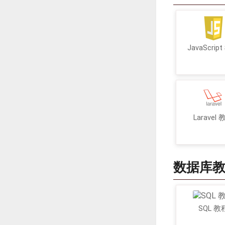
JavaScrip
Laravel
数据库
SQL 教