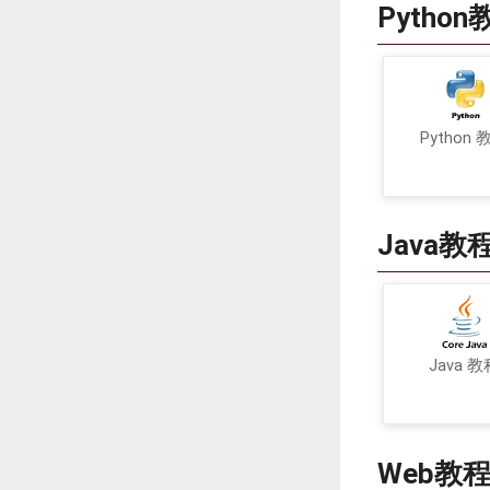
Python
Python 
Java教
Java 教
Web教