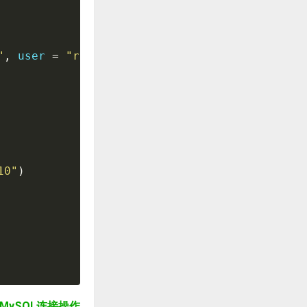
"
,
 user 
=
"root"
,
passwd 
=
"google"
,
database 
=
10"
)
n MySQL连接操作