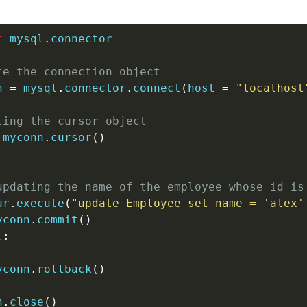
t
 mysql
.
connector

te the connection object 
n 
=
 mysql
.
connector
.
connect
(
host 
=
"localhost
ting the cursor object
 myconn
.
cursor
(
)
updating the name of the employee whose id is
ur
.
execute
(
"update Employee set name = 'alex'
yconn
.
commit
(
)
t
:
yconn
.
rollback
(
)
n
.
close
(
)