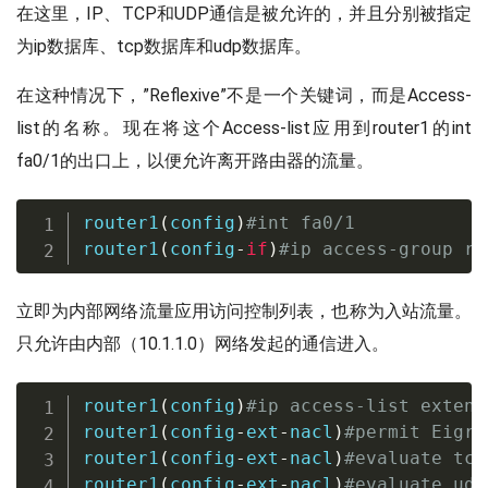
在这里，IP、TCP和UDP通信是被允许的，并且分别被指定
为ip数据库、tcp数据库和udp数据库。
在这种情况下，”Reflexive”不是一个关键词，而是Access-
list的名称。现在将这个Access-list应用到router1的int
fa0/1的出口上，以便允许离开路由器的流量。
router1
(
config
)
#int fa0/1
router1
(
config
-
if
)
#ip access-group re
立即为内部网络流量应用访问控制列表，也称为入站流量。
只允许由内部（10.1.1.0）网络发起的通信进入。
router1
(
config
)
#ip access-list extend
router1
(
config
-
ext
-
nacl
)
#permit Eigrp
router1
(
config
-
ext
-
nacl
)
#evaluate tcp
router1
(
config
-
ext
-
nacl
)
#evaluate udp