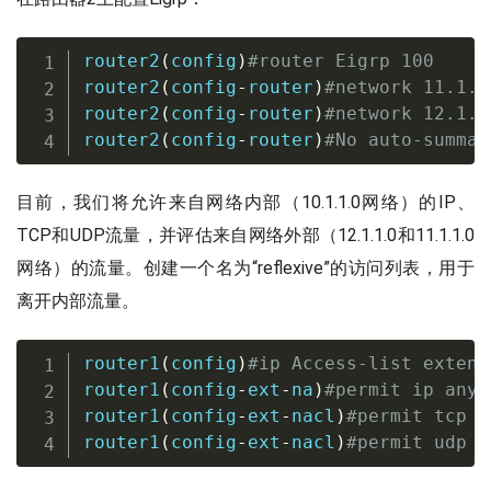
router2
(
config
)
#router Eigrp 100
router2
(
config
-
router
)
#network 11.1.1
router2
(
config
-
router
)
#network 12.1.1
router2
(
config
-
router
)
#No auto-summar
目前，我们将允许来自网络内部（10.1.1.0网络）的IP、
TCP和UDP流量，并评估来自网络外部（12.1.1.0和11.1.1.0
网络）的流量。创建一个名为“reflexive”的访问列表，用于
离开内部流量。
router1
(
config
)
#ip Access-list extend
router1
(
config
-
ext
-
na
)
#permit ip any 
router1
(
config
-
ext
-
nacl
)
#permit tcp a
router1
(
config
-
ext
-
nacl
)
#permit udp a