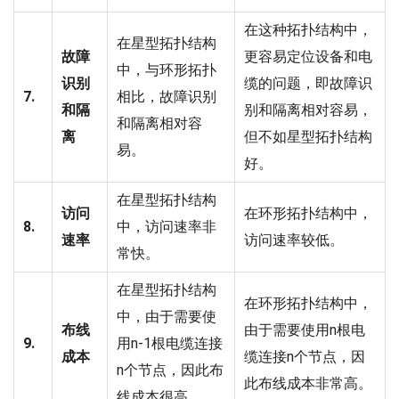
在这种拓扑结构中，
在星型拓扑结构
故障
更容易定位设备和电
中，与环形拓扑
识别
缆的问题，即故障识
7.
相比，故障识别
和隔
别和隔离相对容易，
和隔离相对容
离
但不如星型拓扑结构
易。
好。
在星型拓扑结构
访问
在环形拓扑结构中，
8.
中，访问速率非
速率
访问速率较低。
常快。
在星型拓扑结构
在环形拓扑结构中，
中，由于需要使
布线
由于需要使用n根电
9.
用n-1根电缆连接
成本
缆连接n个节点，因
n个节点，因此布
此布线成本非常高。
线成本很高。