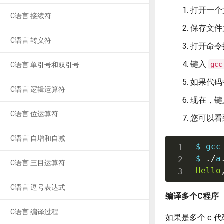
打开一个
C语言 接续符
保存文
C语言 转义符
打开命令
键入
gcc
C语言 单引号和双引号
如果代码
C语言 逻辑运算符
现在，
C语言 位运算符
您可以看
C语言 自增和自减
$ gcc
$ 
./
a
C语言 三目运算符
Hello
C语言 逗号表达式
编译多个C程序
C语言 编译过程
如果是多个 c