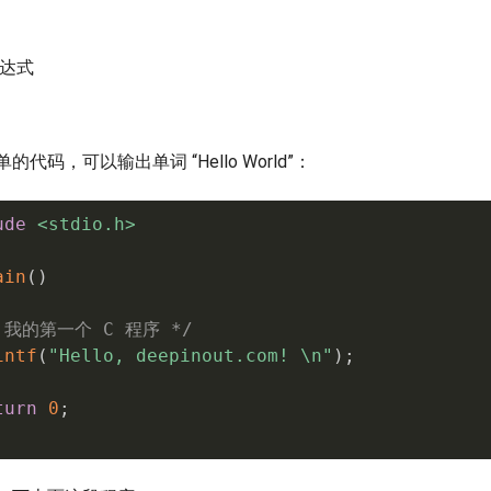
表达式
代码，可以输出单词 “Hello World”：
ude
<stdio.h>
ain
(
)
 我的第一个 C 程序 */
intf
(
"Hello, deepinout.com! \n"
)
;
turn
0
;