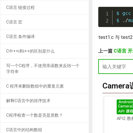
C语言 链接过程
$ gcc
$ 
./
m
C语言 宏
C语言 条件编译
test1.c 与 t
上一篇
C语言 
C中++i和i++的区别是什么
写一个C程序，不使用库函数来反转一个
字符串
Camer
C 程序来删除数组中的重复元素
解释C语言中的排序技术
C程序检查一个数是否是质数？
API2 教
C语言中的结构数组