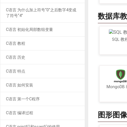
C语言 为什么加上符号“0”之后数字4变成
数据库
了符号“4”
C语言 初始化局部数组变量
SQL 教
C语言 教程
C语言 历史
C语言 特点
C语言 如何安装
MongoDB
C语言 第一个C程序
C语言 编译过程
图形图
C语言 printf()和scanf()的使用