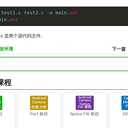
 test1
.
c test2
.
c 
-
o main
.
out
ain
.
out
est2.c 是两个源代码文件。
开发环境
下一篇
a课程
程
Perf 教程
Native FW 教程
IS