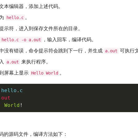
文本编辑器，添加上述代码。
件为
。
hello.c
提示符，进入到保存文件所在的目录。
，输入回车，编译代码。
 hello.c -o a.out
中没有错误，命令提示符会跳到下一行，并生成
可执行
a.out
键入
来执行程序。
a.out
到屏幕上显示
。
Hello World
 hello
.
c

.
out
,
World
!
 代码的源码文件，编译方法如下：