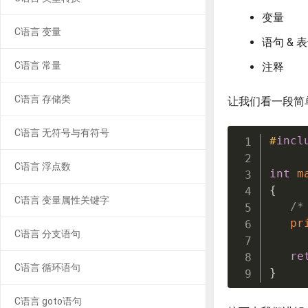
变量
C语言 变量
语句 & 
C语言 常量
注释
C语言 存储类
让我们看一段简单的
C语言 无符号与有符号
#
incl
C语言 浮点数
int
m
{
C语言 变量属性关键字
/*
pr
C语言 分支语句
re
C语言 循环语句
}
C语言 goto语句