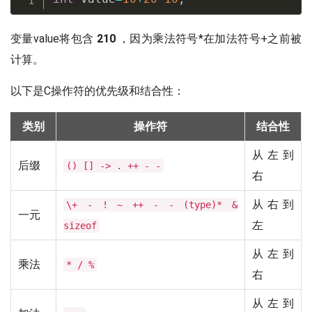
变量value将包含
210
，因为乘法符号*在加法符号+之前被
计算。
以下是C操作符的优先级和结合性：
类别
操作符
结合性
从左到
后缀
() [] -> . ++ - -
右
从右到
\+ - ! ~ ++ - - (type)* &
一元
左
sizeof
从左到
乘法
* / %
右
从左到