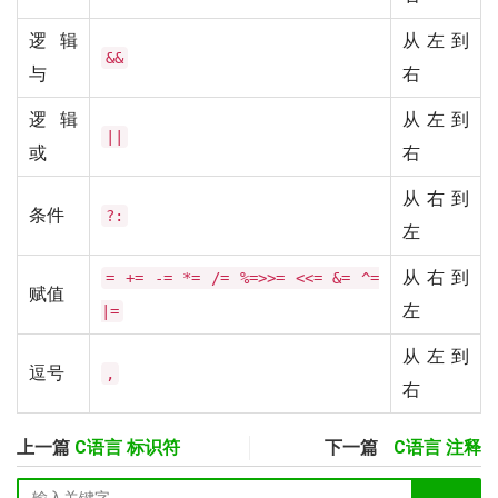
逻辑
从左到
&&
与
右
逻辑
从左到
||
或
右
从右到
条件
?:
左
从右到
= += -= *= /= %=>>= <<= &= ^=
赋值
左
|=
从左到
逗号
,
右
上一篇
C语言 标识符
下一篇
C语言 注释