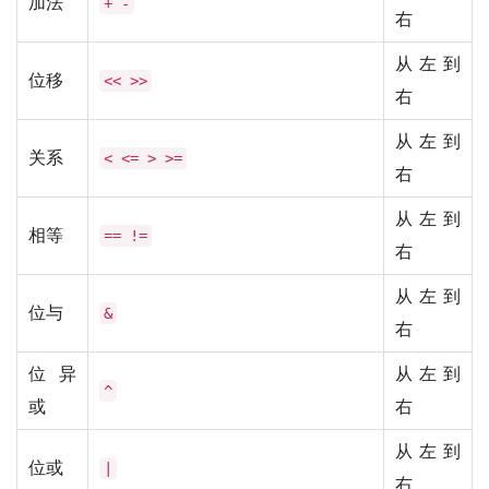
加法
+ -
右
从左到
位移
<< >>
右
从左到
关系
< <= > >=
右
从左到
相等
== !=
右
从左到
位与
&
右
位异
从左到
^
或
右
从左到
位或
|
右