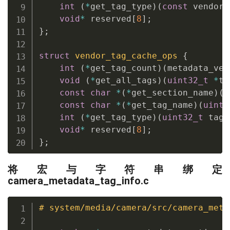
int
(
*
get_tag_type
)
(
const
 vendor_
void
*
 reserved
[
8
]
;
}
;
struct
vendor_tag_cache_ops
{
int
(
*
get_tag_count
)
(
metadata_ven
void
(
*
get_all_tags
)
(
uint32_t
*
ta
const
char
*
(
*
get_section_name
)
(
u
const
char
*
(
*
get_tag_name
)
(
uint3
int
(
*
get_tag_type
)
(
uint32_t
 tag
,
void
*
 reserved
[
8
]
;
}
;
将宏与字符串绑定
camera_metadata_tag_info.c
# system/media/camera/src/camera_meta