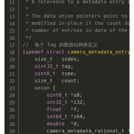
 * A reference to a metadata entry in 
 *

 * The data union pointers point to t
 * modified in-place if the count doe
 * number of entries in data of the e
 */
//  每个 Tag 的数据结构体定义
typedef
struct
camera_metadata_entry
    size_t   index
;
uint32_t
 tag
;
uint8_t
  type
;
    size_t   count
;
union
{
uint8_t
*
u8
;
int32_t
*
i32
;
float
*
f
;
int64_t
*
i64
;
double
*
d
;
        camera_metadata_rational_t 
*
r