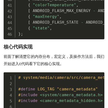
{
"colorTemperature"
,
            
[
 ANDROID_FLASH_MAX_ENERGY 
-
 ANDR
{
"maxEnergy"
,
                   
[
 ANDROID_FLASH_STATE 
-
 ANDROID_F
{
"state"
,
                       
}
;
核心代码实现
前面了解清楚它的内存分布，宏定义，及操作方法后，我们
开始进入c代码看下它的核心实现。
# system/media/camera/src/camera_meta
#
define
 LOG_TAG "camera_metadata"
#
include
<system/camera_metadata.h>
#
include
<camera_metadata_hidden.h>