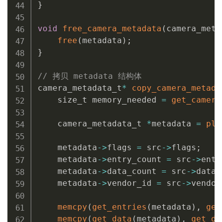
}
void
free_camera_metadata
(
camera_meta
free
(
metadata
)
;
}
// 拷贝 metadata 结构体
camera_metadata_t
*
copy_camera_metada
    size_t memory_needed 
=
get_camera
    camera_metadata_t 
*
metadata 
=
pla
    metadata
->
flags 
=
 src
->
flags
;
    metadata
->
entry_count 
=
 src
->
entr
    metadata
->
data_count 
=
 src
->
data_
    metadata
->
vendor_id 
=
 src
->
vendor
memcpy
(
get_entries
(
metadata
)
,
get
memcpy
(
get_data
(
metadata
)
,
get_da