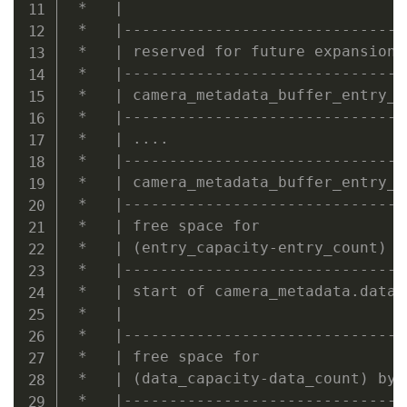
 *   |                               
 *   |-------------------------------
 *   | reserved for future expans
 *   |-------------------------------
 *   | camera_metadata_buffer_entr
 *   |------------------------------
 *   | ....                          
 *   |-------------------------------
 *   | camera_metadata_buffer_entry_t
 *   |-------------------------------
 *   | free space for            
 *   | (entry_capacity-entry_count) 
 *   |-------------------------------
 *   | start of camera_metadata.da
 *   |                               
 *   |-------------------------------
 *   | free space for            
 *   | (data_capacity-data_count) byt
 *   |-------------------------------