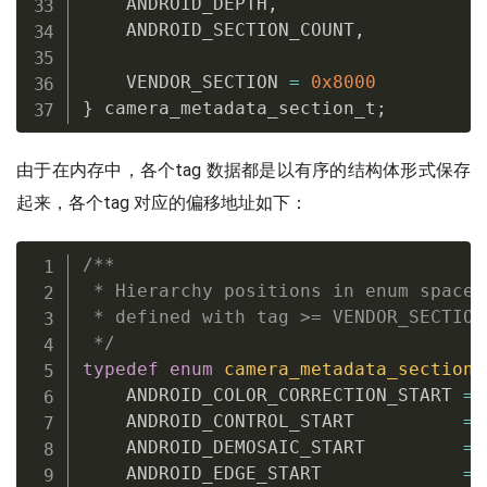
    ANDROID_DEPTH
,
    ANDROID_SECTION_COUNT
,
    VENDOR_SECTION 
=
0x8000
}
 camera_metadata_section_t
;
由于在内存中，各个tag 数据都是以有序的结构体形式保存
起来，各个tag 对应的偏移地址如下：
/**

 * Hierarchy positions in enum space.
 * defined with tag >= VENDOR_SECTION_
 */
typedef
enum
camera_metadata_section_
    ANDROID_COLOR_CORRECTION_START 
=
 
    ANDROID_CONTROL_START          
=
 
    ANDROID_DEMOSAIC_START         
=
 
    ANDROID_EDGE_START             
=
 