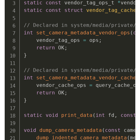
        camera_metadata_buffer_entry_
static
const
 vendor_tag_ops_t 
*
vendor
        key
.
tag 
=
 tag
;
static
const
struct
vendor_tag_cache_
        search_entry 
=
bsearch
(
&
key
,
sizeof
(
camera
// Declared in system/media/private/c
if
(
search_entry 
==
NULL
)
ret
int
set_camera_metadata_vendor_ops
(
co
        index 
=
 search_entry 
-
get_en
    vendor_tag_ops 
=
 ops
;
}
else
{
return
 OK
;
// Not sorted, linear search
}
        camera_metadata_buffer_entry_
for
(
index 
=
0
;
 index 
<
 src
->
// Declared in system/media/private/c
if
(
search_entry
->
tag 
==
 
int
set_camera_metadata_vendor_cache_
break
;
    vendor_cache_ops 
=
 query_cache_op
}
return
 OK
;
}
}
if
(
index 
==
 src
->
entry_count
}
static
void
print_data
(
int
 fd
,
const
return
get_camera_metadata_entry
(
}
void
dump_camera_metadata
(
const
 camer
dump_indented_camera_metadata
(
met