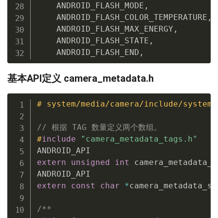
    ANDROID_FLASH_MODE
,
    ANDROID_FLASH_COLOR_TEMPERATURE
,
    ANDROID_FLASH_MAX_ENERGY
,
    ANDROID_FLASH_STATE
,
    ANDROID_FLASH_END
,
基本API定义 camera_metadata.h
# system/media/camera/include/system/
// 根据 TAG 数量定义两个数组。
#
include
"camera_metadata_tags.h"
extern
unsigned
int
 camera_metadata_s
extern
const
char
*
camera_metadata_se
/**
