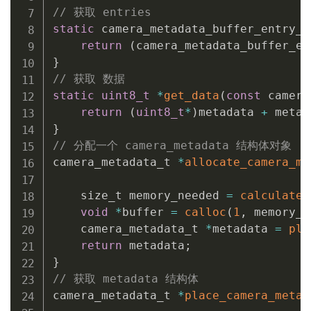
// 获取 entries
static
 camera_metadata_buffer_entry_t
return
(
camera_metadata_buffer_en
}
// 获取 数据
static
uint8_t
*
get_data
(
const
 camera
return
(
uint8_t
*
)
metadata 
+
 metad
}
// 分配一个 camera_metadata 结构体对象
camera_metadata_t 
*
allocate_camera_me
    size_t memory_needed 
=
calculate_
void
*
buffer 
=
calloc
(
1
,
 memory_n
    camera_metadata_t 
*
metadata 
=
pla
return
 metadata
;
}
// 获取 metadata 结构体
camera_metadata_t 
*
place_camera_metad