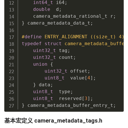
int64_t
 i64
;
double
  d
;
    camera_metadata_rational_t r
;
}
 camera_metadata_data_t
;
#
define
 ENTRY_ALIGNMENT ((size_t) 4)
typedef
struct
camera_metadata_buffer
uint32_t
 tag
;
uint32_t
 count
;
union
{
uint32_t
 offset
;
uint8_t
  value
[
4
]
;
}
 data
;
uint8_t
  type
;
uint8_t
  reserved
[
3
]
;
}
 camera_metadata_buffer_entry_t
;
基本宏定义 camera_metadata_tags.h