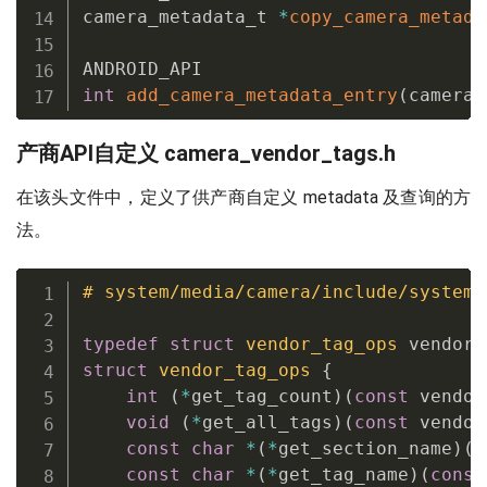
camera_metadata_t 
*
copy_camera_metada
int
add_camera_metadata_entry
(
camera_
产商API自定义 camera_vendor_tags.h
在该头文件中，定义了供产商自定义 metadata 及查询的方
法。
# system/media/camera/include/system/
typedef
struct
vendor_tag_ops
 vendor_
struct
vendor_tag_ops
{
int
(
*
get_tag_count
)
(
const
 vendor
void
(
*
get_all_tags
)
(
const
 vendor
const
char
*
(
*
get_section_name
)
(
c
const
char
*
(
*
get_tag_name
)
(
const