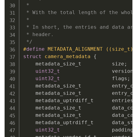
 *

 * With the total length of the whole
 *

 * In short, the entries and data are
 * header.

 */
#
define
 METADATA_ALIGNMENT ((size_t) 
struct
camera_metadata
{
    metadata_size_t          size
;
uint32_t
                 version
;
uint32_t
                 flags
;
    metadata_size_t          entry_co
    metadata_size_t          entry_ca
    metadata_uptrdiff_t      entries_
    metadata_size_t          data_cou
    metadata_size_t          data_cap
    metadata_uptrdiff_t      data_sta
uint32_t
                 padding
;