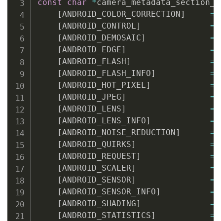
const
char
*
camera_metadata_section_n
[
ANDROID_COLOR_CORRECTION
]
=
[
ANDROID_CONTROL
]
=
[
ANDROID_DEMOSAIC
]
=
[
ANDROID_EDGE
]
=
[
ANDROID_FLASH
]
=
[
ANDROID_FLASH_INFO
]
=
[
ANDROID_HOT_PIXEL
]
=
[
ANDROID_JPEG
]
=
[
ANDROID_LENS
]
=
[
ANDROID_LENS_INFO
]
=
[
ANDROID_NOISE_REDUCTION
]
=
[
ANDROID_QUIRKS
]
=
[
ANDROID_REQUEST
]
=
[
ANDROID_SCALER
]
=
[
ANDROID_SENSOR
]
=
[
ANDROID_SENSOR_INFO
]
=
[
ANDROID_SHADING
]
=
[
ANDROID_STATISTICS
]
=