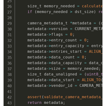
    size_t memory_needed 
=
calculate_
if
(
memory_needed 
>
 dst_size
)
ret
    camera_metadata_t 
*
metadata 
=
(
ca
    metadata
->
version 
=
 CURRENT_METAD
    metadata
->
flags 
=
0
;
    metadata
->
entry_count 
=
0
;
    metadata
->
entry_capacity 
=
 entry_
    metadata
->
entries_start 
=
ALIGN_T
    metadata
->
data_count 
=
0
;
    metadata
->
data_capacity 
=
 data_ca
    metadata
->
size 
=
 memory_needed
;
    size_t data_unaligned 
=
(
uint8_t
*
    metadata
->
data_start 
=
ALIGN_TO
(
d
    metadata
->
vendor_id 
=
 CAMERA_META
assert
(
validate_camera_metadata_s
return
 metadata
;