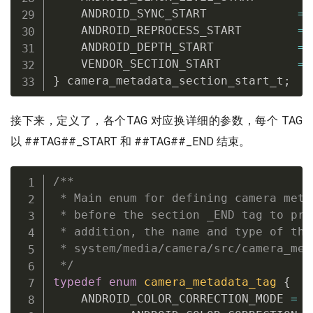
    ANDROID_SYNC_START             
=
 
    ANDROID_REPROCESS_START        
=
 
    ANDROID_DEPTH_START            
=
 
    VENDOR_SECTION_START           
=
 
}
 camera_metadata_section_start_t
;
接下来，定义了，各个TAG 对应换详细的参数，每个 TAG
以 ##TAG##_START 和 ##TAG##_END 结束。
/**

 * Main enum for defining camera meta
 * before the section _END tag to pre
 * addition, the name and type of the
 * system/media/camera/src/camera_met
 */
typedef
enum
camera_metadata_tag
{
    ANDROID_COLOR_CORRECTION_MODE 
=