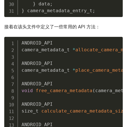
}
 data
;
}
 camera_metadata_entry_t
;
接着在该头文件中定义了一些常用的 API 方法：
ANDROID_API

camera_metadata_t 
*
allocate_camera_me
ANDROID_API

camera_metadata_t 
*
place_camera_metad
void
free_camera_metadata
(
camera_meta
ANDROID_API

size_t 
calculate_camera_metadata_size
ANDROID_API
