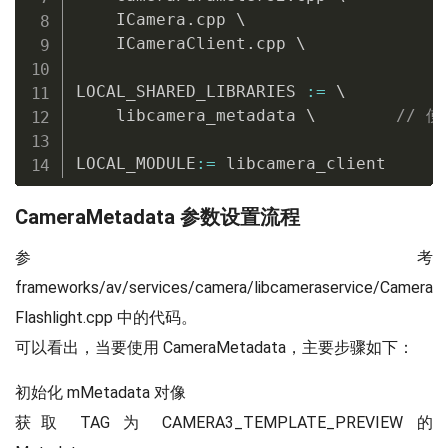
++
e
;
    ICamera
.
cpp \

}
    ICameraClient
.
cpp \

        dst
->
data_count 
-=
 data_bytes
}
LOCAL_SHARED_LIBRARIES 
:
=
 \

// Shift entry array
    libcamera_metadata \        
// 使
memmove
(
entry
,
 entry 
+
1
,
sizeof
(
    dst
->
entry_count 
-=
1
;
LOCAL_MODULE
:
=
 libcamera_client
assert
(
validate_camera_metadata_s
CameraMetadata 参数设置流程
return
 OK
;
参考
}
frameworks/av/services/camera/libcameraservice/Camera
int
update_camera_metadata_entry
(
came
Flashlight.cpp 中的代码。
        camera_metadata_entry_t 
*
upda
可以看出，当要使用 CameraMetadata，主要步骤如下：
    camera_metadata_buffer_entry_t 
*
e
初始化 mMetadata 对像
获取 TAG 为 CAMERA3_TEMPLATE_PREVIEW 的
    size_t data_bytes 
=
calculate_came