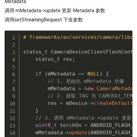
    size_t data_payload_bytes 
=
data_c
Metadata
调用 mMetadata->update 更新 Metadata 参数
    size_t entry_bytes 
=
calculate_ca
调用setStreamingRequest 下发参数
if
(
data_bytes 
!=
 entry_bytes
)
{
// May need to shift/add to d
# frameworks/av/services/camera/libca
if
(
dst
->
data_capacity 
<
 dst
-
// No room
status_t CameraDeviceClientFlashContr
return
 ERROR
;
    status_t res
}
;
if
(
entry_bytes 
!=
0
)
{
if
(
mMetadata 
// Remove old data
==
NULL
)
{
// 1. 初始化 mMetadata 对像
uint8_t
*
start 
=
get_data
        mMetadata 
uint8_t
=
*
new
end 
CameraMetadat
=
 start 
+
 en
            size_t length 
// 2. 获取 TAG 为 CAMERA3_TEMP
=
 dst
->
data
        res 
memmove
=
 mDevice
(
start
->
createDefaultR
,
 end
,
 lengt
            dst
}
->
data_count 
-=
 entry_
// 3. 调用 mMetadata->update 更新 
uint8_t
 torchOn 
// Update all entry indic
=
 ANDROID_FLASH_M
            camera_metadata_buffer_en
    mMetadata
->
update
(
ANDROID_FLASH_M