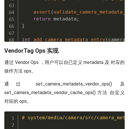
assert
(
validate_camera_metadata_s
return
 metadata
;
}
int
add_camera_metadata_entry
(
camera_
int
 type 
=
get_local_camera_metad
VendorTag Ops 实现
return
add_camera_metadata_entry_
}
通过 Vendor Ops ，用户可以自已定义 metadata 及 对应的
操作方法 ops。
int
find_camera_metadata_entry
(
camera
通过 set_camera_metadata_vendor_ops() 及
if
(
src 
==
NULL
)
return
 ERROR
;
set_camera_metadata_vendor_cache_ops() 方法 自定义
对应的 ops。
uint32_t
 index
;
if
(
src
->
flags 
&
 FLAG_SORTED
)
{
// Sorted entries, do a binar
# system/media/camera/src/camera_meta
        camera_metadata_buffer_entry_