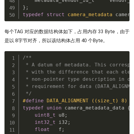
    metadata_vendor_id_t     vendor_i
}
;
typedef
struct
camera_metadata
 camera
每个TAG 对应的数据结构体如下，占用内存 33 Byte，由于
是以 8字节对齐，所以该结构体占用 40 个Byte。
/**

 * A datum of metadata. This correspo
 * with the difference that each elem
 * non-pointer type description in or
 * requirement for data (DATA_ALIGNMEN
 */
#
define
 DATA_ALIGNMENT ((size_t) 8)
typedef
union
 camera_metadata_data 
{
uint8_t
 u8
;
int32_t
 i32
;
float
   f
;