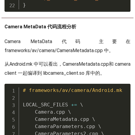
int
delete_camera_metadata_entry
(
came
}
    camera_metadata_buffer_entry_t 
*
e
    size_t data_bytes 
=
calculate_cam
Camera MetaData 代码流程分析
if
(
data_bytes 
>
0
)
{
// Shift data buffer to overw
Camera MetaData 代码 主要在
uint8_t
*
start 
=
get_data
(
dst
frameworks/av/camera/CameraMetadata.cpp 中。
uint8_t
*
end 
=
 start 
+
 data_b
        size_t length 
=
 dst
->
data_cou
从Android.mk 中可以看出，CameraMetadata.cpp和 camera
memmove
(
start
,
 end
,
 length
)
;
client 一起编译到 libcamera_client.so 库中的。
// Update all entry indices t
        camera_metadata_buffer_entry_
# frameworks/av/camera/Android.mk
        size_t i
;
for
(
i 
=
0
;
 i 
<
 dst
->
entry_co
LOCAL_SRC_FILES 
+=
 \

if
(
calculate_camera_meta
    Camera
.
cpp \

                e
->
data
.
offset 
>
 entr
    CameraMetadata
.
cpp \

                e
->
data
.
offset 
-=
 dat
    CameraParameters
.
cpp \

}
    CameraParameters2
.
cpp \
