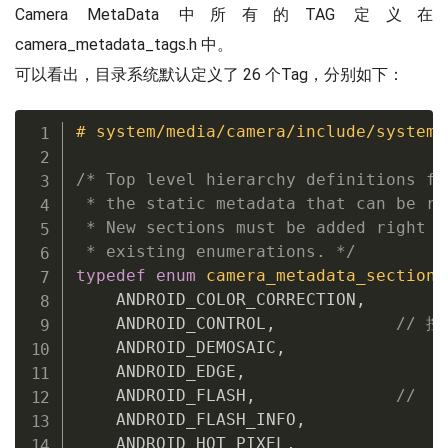
Camera MetaData 中所有的TAG 定义在
camera_metadata_tags.h 中。
可以看出，目录系统默认定义了 26 个Tag，分别如下：
# system/media/camera/include/system/
/* Top level hierarchy definitions fo
 * the static metadata that can be re
 * New sections must be added right b
 * existing enumerations. */
typedef
enum
camera_metadata_section
    ANDROID_COLOR_CORRECTION
,
    ANDROID_CONTROL
,
// 
    ANDROID_DEMOSAIC
,
    ANDROID_EDGE
,
    ANDROID_FLASH
,
// 
    ANDROID_FLASH_INFO
,
    ANDROID_HOT_PIXEL
,