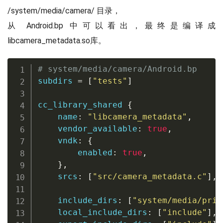
/system/media/camera/ 目录，
从 Android.bp 中可以看出，最终是编译成
libcamera_metadata.so库。
# system/media/camera/Android.bp
subdirs 
=
[
"tests"
]
cc_library_shared 
{
    name
:
"libcamera_metadata"
,
    vendor_available
:
true
,
    vndk
:
{
        enabled
:
true
,
}
,
    srcs
:
[
"src/camera_metadata.c"
],
    include_dirs
:
[
"system/media/priv
    local_include_dirs
:
[
"include"
],