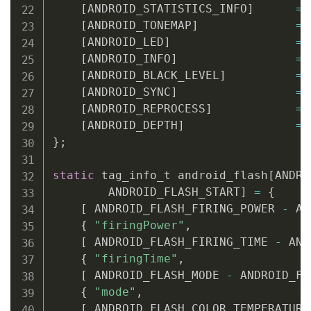
[
ANDROID_STATISTICS_INFO
]
=
[
ANDROID_TONEMAP
]
=
[
ANDROID_LED
]
=
[
ANDROID_INFO
]
=
[
ANDROID_BLACK_LEVEL
]
=
[
ANDROID_SYNC
]
=
[
ANDROID_REPROCESS
]
=
[
ANDROID_DEPTH
]
=
}
;
static
 tag_info_t android_flash
[
ANDRO
        ANDROID_FLASH_START
]
=
{
[
 ANDROID_FLASH_FIRING_POWER 
-
 AN
{
"firingPower"
,
                 
[
 ANDROID_FLASH_FIRING_TIME 
-
 AND
{
"firingTime"
,
                  
[
 ANDROID_FLASH_MODE 
-
 ANDROID_FL
{
"mode"
,
                        
[
 ANDROID_FLASH_COLOR_TEMPERATURE