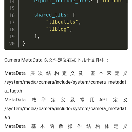
    export_include_dirs
:
[
"include"
],
    shared_libs
:
[
"libcutils"
,
"liblog"
,
],
}
Camera MetaData 头文件定义在如下几个文件中：
MetaData 层次结构定义及 基本宏定义
/system/media/camera/include/system/camera_metadat
a_tags.h
MetaData 枚举定义及常用API 定义
/system/media/camera/include/system/camera_metadat
a.h
MetaData 基本函数操作结构体定义