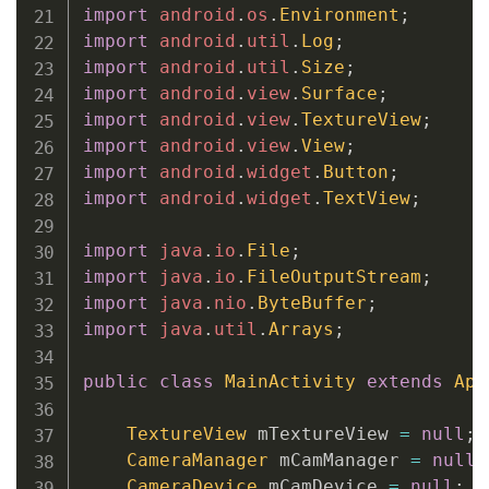
import
android
.
os
.
Environment
;
import
android
.
util
.
Log
;
import
android
.
util
.
Size
;
import
android
.
view
.
Surface
;
import
android
.
view
.
TextureView
;
import
android
.
view
.
View
;
import
android
.
widget
.
Button
;
import
android
.
widget
.
TextView
;
import
java
.
io
.
File
;
import
java
.
io
.
FileOutputStream
;
import
java
.
nio
.
ByteBuffer
;
import
java
.
util
.
Arrays
;
public
class
MainActivity
extends
App
TextureView
 mTextureView 
=
null
;
CameraManager
 mCamManager 
=
null
;
CameraDevice
 mCamDevice 
=
null
;