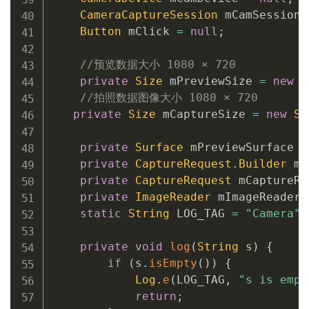
CameraCaptureSession
 mCamSession 
Button
 mClick 
=
null
;
//预览数据大小 1080 × 720
private
Size
 mPreviewSize 
=
new
S
//拍照数据图像大小 1080 × 720
private
Size
 mCaptureSize 
=
new
Si
private
Surface
 mPreviewSurface 
=
private
CaptureRequest
.
Builder
 mC
private
CaptureRequest
 mCaptureRe
private
ImageReader
 mImageReader 
static
String
 LOG_TAG 
=
"Camera"
;
private
void
log
(
String
 s
)
{
if
(
s
.
isEmpty
(
)
)
{
Log
.
e
(
LOG_TAG
,
"s is empt
return
;