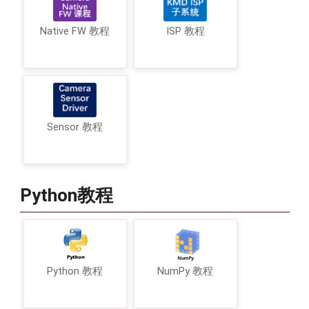
                camera
.
close
(
)
;
                mCamDevice 
=
null
;
Native FW 教程
ISP 教程
}
}
;
public
void
startPreview
(
)
{
SurfaceTexture
 mSurfaceTe
Sensor 教程
// 设置TextureView 用于
            mSurfaceTexture
.
setDefaul
//创建Surface，用于显示预览
            mPreviewSurface 
=
new
Sur
Python教程
try
{
//创建CameraCaptureSe
                mCamDevice
.
createCapt
@Override
public
void
onCon
Python 教程
NumPy 教程
try
{
//创建用于预览