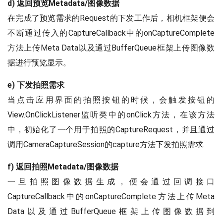
d) 返回预览Metadata/图像数据
@Override
在完成了预览需求的Request的下发工作后，相机框架便会
public
void
o
不断通过传入的CaptureCallback中的onCaptureComplete
super
.
onC
//返回resu
方法上传Meta Data以及通过BufferQueue框架上传图像数
}
据进行预览显示。
}
,
null
)
;
}
catch
(
CameraAccess
e) 下发拍照需求
                    e
.
printStackTrace
当点击应用界面的拍照按钮的时候，会触发按钮的
}
View.OnClickListener监听类中的onClick方法，在该方法
}
中，初始化了一个用于拍照的CaptureRequest，并且通过
}
)
;
}
调用CameraCaptureSession的capture方法下发拍照需求.
public
TextureView
.
SurfaceTexture
f) 返回拍照Metadata/图像数据
@Override
一旦拍照图像数据生成，便会通过回调接口
public
void
onSurfaceTextureA
CaptureCallback中的onCaptureComplete方法上传Meta
Data以及通过BufferQueue框架上传图像数据到
if
(
ActivityCompat
.
checkS