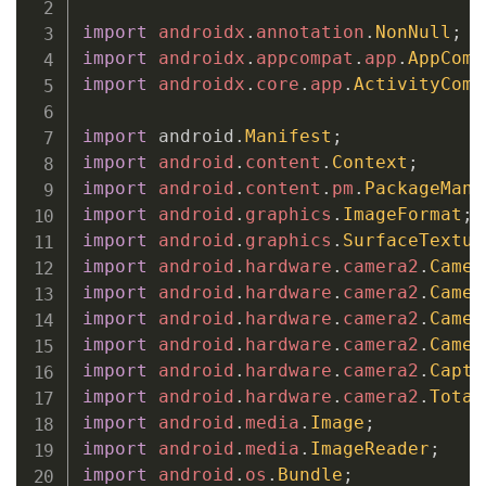
import
androidx
.
annotation
.
NonNull
;
import
androidx
.
appcompat
.
app
.
AppComp
import
androidx
.
core
.
app
.
ActivityComp
import
 android
.
Manifest
;
import
android
.
content
.
Context
;
import
android
.
content
.
pm
.
PackageMana
import
android
.
graphics
.
ImageFormat
;
import
android
.
graphics
.
SurfaceTextur
import
android
.
hardware
.
camera2
.
Camer
import
android
.
hardware
.
camera2
.
Camer
import
android
.
hardware
.
camera2
.
Camer
import
android
.
hardware
.
camera2
.
Camer
import
android
.
hardware
.
camera2
.
Captu
import
android
.
hardware
.
camera2
.
Total
import
android
.
media
.
Image
;
import
android
.
media
.
ImageReader
;
import
android
.
os
.
Bundle
;