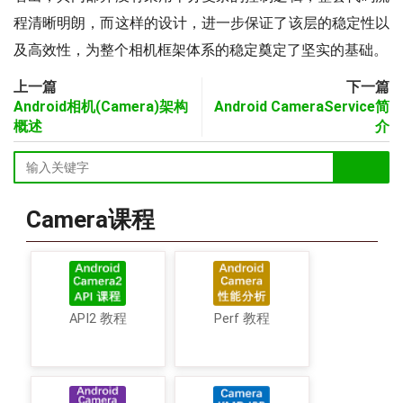
@Override
程清晰明朗，而这样的设计，进一步保证了该层的稳定性以
public
void
onOpened
(
Came
及高效性，为整个相机框架体系的稳定奠定了坚实的基础。
if
(
camera 
!=
null
)
{
log
(
"camera is no
上一篇
下一篇
}
Android相机(Camera)架构
Android CameraService简
log
(
"onOpened"
)
;
概述
介
//返回CameraDevice,将其
                mCamDevice 
=
 camera
;
startPreview
(
)
;
}
Camera课程
@Override
public
void
onDisconnecte
                camera
.
close
(
)
;
                mCamDevice 
=
null
;
API2 教程
Perf 教程
}
@Override
public
void
onError
(
Camer