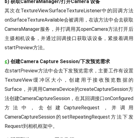
b) 获取CameraManager/打开Camera 设备
public
void
onImageAvaila
其次在TextureView.SurfaceTextureListener中的回调方法
Image
 image 
=
 reader
.
ByteBuffer
 buffer 
=
 i
onSurfaceTextureAvailable会被调用，在该方法中会去获取
byte
[
]
 bytes 
=
new
by
CameraManager服务，并打调用其openCamera方法打开后
//由缓冲区存入字节数组
主摄相机设备，并通过回调接口获取该设备，紧接着调用
                buffer
.
get
(
bytes
)
;
startPreview方法。
//字节数组转换为jpeg格
doByte2JpegFile
(
bytes
c
) 创建Camera Capture Session/下发预览需求
                image
.
close
(
)
;
在startPreview方法中会去下发预览需求，主要工作有设置
}
}
,
null
/*mCameraHandler*/
)
;
TextureView缓冲区大小，创建用于接收预览数据的
        mClick
.
setOnClickListener
(
new
Surface，并调用CameraDevice的createCaptureSession方
@Override
法创建CameraCaptureSession，在其回调接口onConfigured
public
void
onClick
(
View
 
方法中，去创建CaptureRequest，并调用
try
{
//创建CaptureRequ
CameraCaptureSession的setRepeatingRequest方法下发
CaptureRequest
.
Bu
Request到相机框架中。
                    b
.
addTarget
(
mImag
                    mCamSession
.
captu