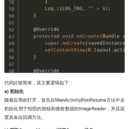
}
Log
.
i
(
LOG_TAG
,
""
+
 s
)
;
}
@Override
protected
void
onCreate
(
Bundle
 sa
super
.
onCreate
(
savedInstanceS
setContentView
(
R
.
layout
.
activ
}
@Override
protected
void
onResume
(
)
{
代码比较简单，其主要逻辑如下：
super
.
onResume
(
)
;
a) 初始化
        mTextureView 
=
findViewById
(
R
        mTextureView
.
setSurfaceTextur
随着应用的打开，首先在MainActivity的onResume方法中去
        mClick 
=
findViewById
(
R
.
id
.
bu
初始化用于拍照的按钮和接收数据的ImageReader，并且设
        mImageReader 
=
ImageReader
.
ne
置其各自回调方法。
        mImageReader
.
setOnImageAvaila
@Override