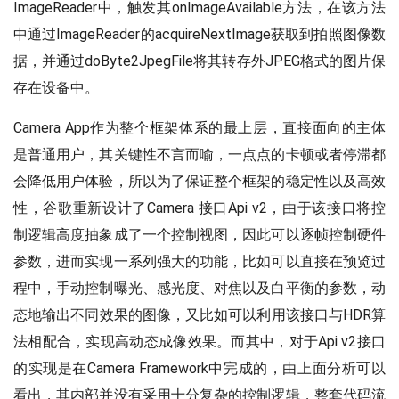
ActivityCompat
.
reques
ImageReader中，触发其onImageAvailable方法，在该方法
}
中通过ImageReader的acquireNextImage获取到拍照图像数
据，并通过doByte2JpegFile将其转存外JPEG格式的图片保
if
(
ActivityCompat
.
checkS
存在设备中。
ActivityCompat
.
reques
}
Camera App作为整个框架体系的最上层，直接面向的主体
是普通用户，其关键性不言而喻，一点点的卡顿或者停滞都
//获取CameraManager服务
            mCamManager 
=
(
CameraMana
会降低用户体验，所以为了保证整个框架的稳定性以及高效
try
{
性，谷歌重新设计了Camera 接口Api v2，由于该接口将控
//打开主摄
制逻辑高度抽象成了一个控制视图，因此可以逐帧控制硬件
                mCamManager
.
openCamer
参数，进而实现一系列强大的功能，比如可以直接在预览过
}
catch
(
CameraAccessExce
                e
.
printStackTrace
(
)
;
程中，手动控制曝光、感光度、对焦以及白平衡的参数，动
}
态地输出不同效果的图像，又比如可以利用该接口与HDR算
}
法相配合，实现高动态成像效果。而其中，对于Api v2接口
的实现是在Camera Framework中完成的，由上面分析可以
//App需要实现该接口，用于接收Camer
public
CameraDevice
.
StateCall
看出，其内部并没有采用十分复杂的控制逻辑，整套代码流