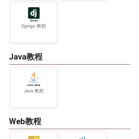
CaptureRe
                            b
.
addTarg
CaptureRe
                            mCamSessi
Django 教程
//下发预览
                            mCamSessi
}
catch
(
Came
                            e
.
printSt
Java教程
}
}
CameraCaptureSess
@Override
public
void
o
Java 教程
//返回resu
}
}
;
Web教程
@Override
public
void
onRea