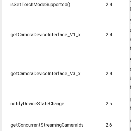
isSetTorchModeSupported()
2.4
getCameraDeviceInterface_V1_x
2.4
getCameraDeviceInterface_V3_x
2.4
notifyDeviceStateChange
2.5
getConcurrentStreamingCameraIds
2.6