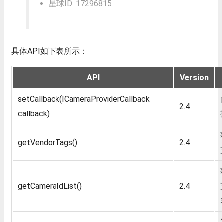
星球ID: 17296815
具体API如下表所示：
API
Version
setCallback(ICameraProviderCallback
2.4
callback)
getVendorTags()
2.4
getCameraIdList()
2.4