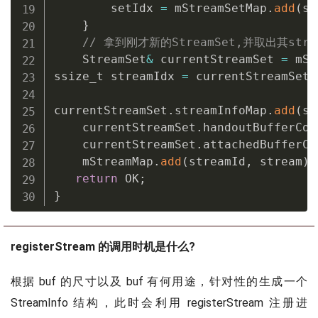
        setIdx 
=
 mStreamSetMap
.
add
(
st
}
// 拿到刚才新的StreamSet,并取出其strea
    StreamSet
&
 currentStreamSet 
=
 mSt
ssize_t streamIdx 
=
 currentStreamSet
.
currentStreamSet
.
streamInfoMap
.
add
(
st
    currentStreamSet
.
handoutBufferCou
    currentStreamSet
.
attachedBufferCo
    mStreamMap
.
add
(
streamId
,
 stream
)
;
return
 OK
;
}
registerStream 的调用时机是什么?
根据 buf 的尺寸以及 buf 有何用途，针对性的生成一个
StreamInfo 结构，此时会利用 registerStream 注册进