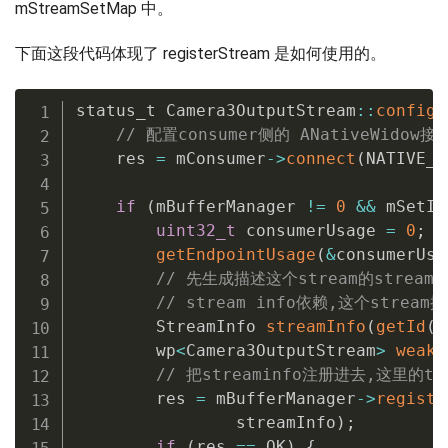
mStreamSetMap 中。
下面这段代码体现了 registerStream 是如何使用的。
status_t Camera3OutputStream
::
configu
// 配置consumer侧的 ANativeWidow
    res 
=
 mConsumer
->
connect
(
NATIVE_W
if
(
mBufferManager 
!=
0
&&
 mSetId
uint32_t
 consumerUsage 
=
0
;
getEndpointUsage
(
&
consumerUsa
// 先生成描述这个stream的streami
// stream info依赖,这个str
        StreamInfo 
streamInfo
(
getId
(
)
        wp
<
Camera3OutputStream
>
weakT
// 把streaminfo注册进去,这里的thi
        res 
=
 mBufferManager
->
registe
                streamInfo
)
;
if
(
res 
==
 OK
)
{