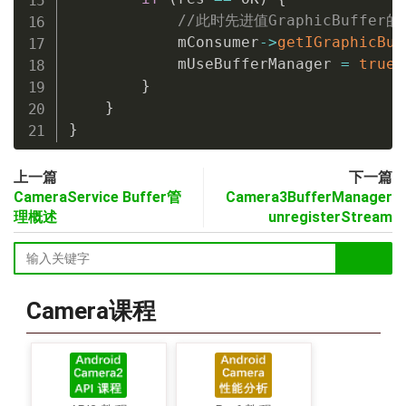
//此时先进值GraphicBuffer的
            mConsumer
->
getIGraphicBuf
            mUseBufferManager 
=
true
;
}
}
}
上一篇
下一篇
CameraService Buffer管
Camera3BufferManager
理概述
unregisterStream
Camera课程