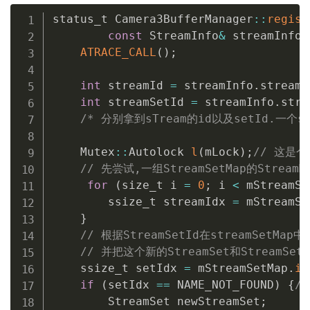
status_t Camera3BufferManager
::
regist
const
 StreamInfo
&
 streamInfo
)
ATRACE_CALL
(
)
;
int
 streamId 
=
 streamInfo
.
streamI
int
 streamSetId 
=
 streamInfo
.
stre
/* 分别拿到sTream的id以及setId.一个set含
    Mutex
::
Autolock 
l
(
mLock
)
;
// 这是个
// 先尝试,一组StreamSetMap的StreamM
for
(
size_t i 
=
0
;
 i 
<
 mStreamSe
        ssize_t streamIdx 
=
 mStreamSe
}
// 根据StreamSetId在streamSetM
// 并把这个新的StreamSet和StreamSetI
    ssize_t setIdx 
=
 mStreamSetMap
.
in
if
(
setIdx 
==
 NAME_NOT_FOUND
)
{
/
        StreamSet newStreamSet
;