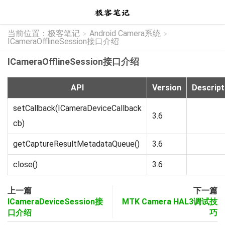
当前位置：
极客笔记
Android Camera系统
>
>
ICameraOfflineSession接口介绍
ICameraOfflineSession接口介绍
API
Version
Descript
setCallback(ICameraDeviceCallback
3.6
cb)
getCaptureResultMetadataQueue()
3.6
close()
3.6
上一篇
下一篇
ICameraDeviceSession接
MTK Camera HAL3调试技
口介绍
巧