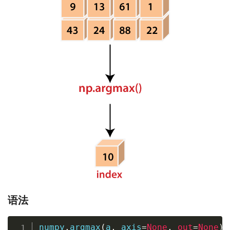
语法
numpy
.
argmax
(
a
,
 axis
=
None
,
out
=
None
)