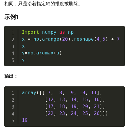
相同，只是沿着指定轴的维度被删除。
示例1
Import
 numpy 
as
 np

x 
=
 np
.
arange
(
20
)
.
reshape
(
4
,
5
)
+
7
x

y
=
np
.
argmax
(
a
)
y
输出：
array
(
[
[
7
,
8
,
9
,
10
,
11
]
,
[
12
,
13
,
14
,
15
,
16
]
,
[
17
,
18
,
19
,
20
,
21
]
,
[
22
,
23
,
24
,
25
,
26
]
]
)
19