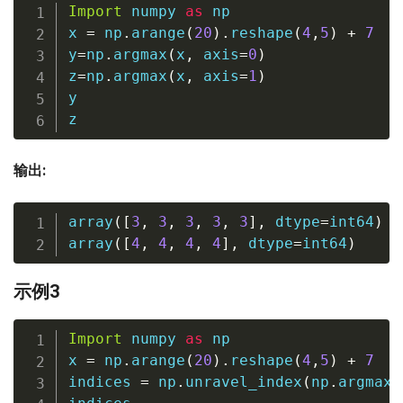
Import
 numpy 
as
 np

x 
=
 np
.
arange
(
20
)
.
reshape
(
4
,
5
)
+
7
y
=
np
.
argmax
(
x
,
 axis
=
0
)
z
=
np
.
argmax
(
x
,
 axis
=
1
)
y

z
输出:
array
(
[
3
,
3
,
3
,
3
,
3
]
,
 dtype
=
int64
)
array
(
[
4
,
4
,
4
,
4
]
,
 dtype
=
int64
)
示例3
Import
 numpy 
as
 np

x 
=
 np
.
arange
(
20
)
.
reshape
(
4
,
5
)
+
7
indices 
=
 np
.
unravel_index
(
np
.
argmax
(