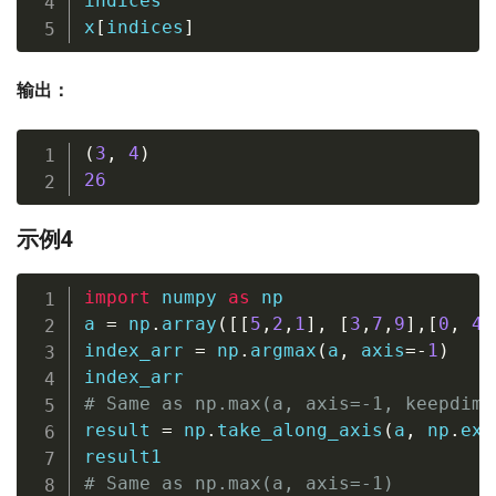
indices

x
[
indices
]
输出：
(
3
,
4
)
26
示例4
import
 numpy 
as
 np

a 
=
 np
.
array
(
[
[
5
,
2
,
1
]
,
[
3
,
7
,
9
]
,
[
0
,
4
,
index_arr 
=
 np
.
argmax
(
a
,
 axis
=
-
1
)
# Same as np.max(a, axis=-1, keepdims
result 
=
 np
.
take_along_axis
(
a
,
 np
.
exp
# Same as np.max(a, axis=-1)