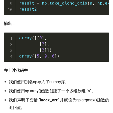
result 
=
 np
.
take_along_axis
(
a
,
 np
.
exp
result2
输出：
array
(
[
[
0
]
,
[
2
]
,
[
2
]
]
)
array
(
[
5
,
9
,
6
]
)
在上述代码中
我们使用别名np导入了numpy库。
我们使用np.array()函数创建了一个多维数组
‘a’
。
我们声明了变量
‘index_arr’
并赋值为np.argmax()函数的
返回值。