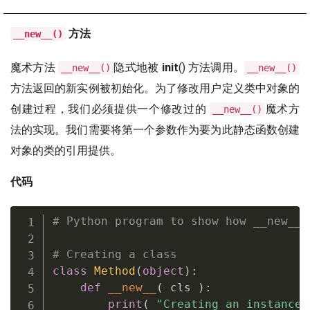
方法
__new__()
魔术方法
隐式地被
init
() 方法调用。
__new__()
__new__()
方法返回的新实例被初始化。为了修改用户定义类中对象的
创建过程，我们必须提供一个修改过的
魔术方
__new__()
法的实现。我们需要将第一个参数作为要为此静态函数创建
对象的类的引用提供。
代码
# Python program to show how __new__ 
# Creating a class
class
Method
(
object
)
:
def
__new__
(
 cls 
)
:
print
(
"Creating an instance 