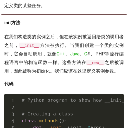
定义类的某些任务。
init
方法
在我们构造类的实例之后，但在该实例被返回给类的调用者
之前，
方法被执行。当我们创建一个类的实例
__init__
时，它会自动调用，就像
C++
、
Java
、
C
#、PHP等流行编
程语言中的构造函数一样。这些方法在
之后被调
__new__
用，因此被称为初始化。我们应该在这里定义实例参数。
代码
# Python program to show how __init__
# Creating a class
class
methods
(
)
:
def
__init__
(
self
,
*
args
)
: