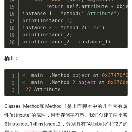
return
 self
.
attribute 
+
 objec
instance_1 
=
 Method
(
" Attribute"
)
print
(
instance_1
)
instance_2 
=
 Method_2
(
" 27"
)
print
(
instance_2
)
print
(
instance_2 
+
 instance_1
)
输出：
<
__main__
.
Method 
object
 at 
0x37470f0
>
<
__main__
.
Method_2 
object
 at 
0x376beb
27
 Attribute
Classes, Method和Method_1是上面脚本中的几个带有属
性”attribute”的属性，用于存储字符串。我们创建了两个实
例instance_1和instance_2，分别具有”Attribute”和”27″的