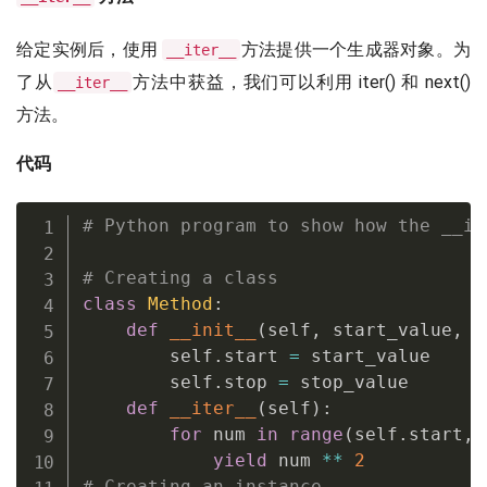
给定实例后，使用
方法提供一个生成器对象。为
__iter__
了从
方法中获益，我们可以利用 iter() 和 next()
__iter__
方法。
代码
# Python program to show how the __it
# Creating a class
class
Method
:
def
__init__
(
self
,
 start_value
,
 s
        self
.
start 
=
 start_value

        self
.
stop 
=
 stop_value

def
__iter__
(
self
)
:
for
 num 
in
range
(
self
.
start
,
 
yield
 num 
**
2
# Creating an instance