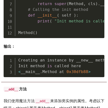
return
super
(
Method
,
 cls
)
.
__n
# Calling the init method
def
__init__
(
 self 
)
:
print
(
"Init method is called
Method
(
)
输出：
Creating an instance by __new__ method
Init method 
is
<
__main__
.
Method at 
0x30dfb88
>
方法
__add__
我们使用魔法方法
来添加类实例的属性。考虑以下
__add__