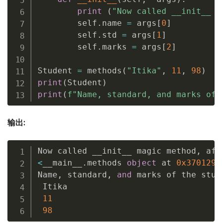
print
(
"Now called __init__ m
        self
.
name 
=
 args
[
0
]
        self
.
std 
=
 args
[
1
]
        self
.
marks 
=
 args
[
2
]
Student 
=
 methods
(
"Itika"
,
11
,
98
)
print
(
Student
)
print
(
f"Name, standard, and marks of 
输出:
Now called __init__ magic method
,
<
__main__
.
methods 
object
 at 
0x3701290
Name
,
 standard
,
and
 marks of the stud
 Itika 

11
98