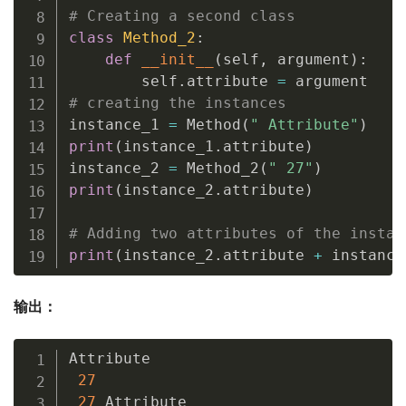
# Creating a second class
class
Method_2
:
def
__init__
(
self
,
 argument
)
:
        self
.
attribute 
=
# creating the instances
instance_1 
=
 Method
(
" Attribute"
)
print
(
instance_1
.
attribute
)
instance_2 
=
 Method_2
(
" 27"
)
print
(
instance_2
.
attribute
)
# Adding two attributes of the instan
print
(
instance_2
.
attribute 
+
 instance
输出：
Attribute

27
27
 Attribute
