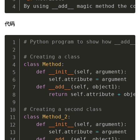
By using __add__ magic method the cod
代码
# Python program to show how __add__ 
# Creating a class
class
Method
:
def
__init__
(
self
,
 argument
)
:
        self
.
attribute 
=
 argument

def
__add__
(
self
,
 object1
)
:
return
 self
.
attribute 
+
 objec
# Creating a second class
class
Method_2
:
def
__init__
(
self
,
 argument
)
:
        self
.
attribute 
=
 argument

def
__add__
(
self
,
 object1
)
: