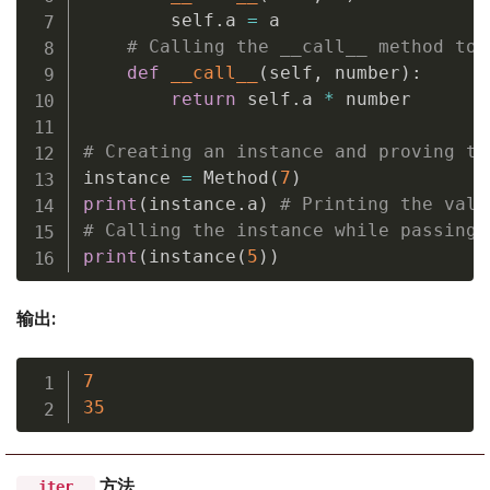
        self
.
a 
=
 a

# Calling the __call__ method to 
def
__call__
(
self
,
 number
)
:
return
 self
.
a 
*
 number

# Creating an instance and proving th
instance 
=
 Method
(
7
)
print
(
instance
.
a
)
# Printing the valu
# Calling the instance while passing 
print
(
instance
(
5
)
)
输出:
7
35
方法
__iter__