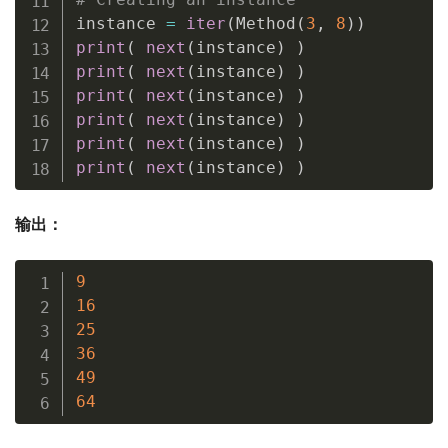
instance 
=
iter
(
Method
(
3
,
8
)
)
print
(
next
(
instance
)
)
print
(
next
(
instance
)
)
print
(
next
(
instance
)
)
print
(
next
(
instance
)
)
print
(
next
(
instance
)
)
print
(
next
(
instance
)
)
输出：
9
16
25
36
49
64