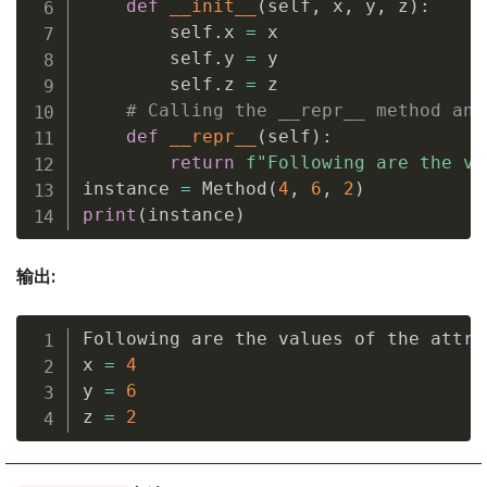
def
__init__
(
self
,
 x
,
 y
,
 z
)
:
        self
.
x 
=
 x

        self
.
y 
=
 y

        self
.
z 
=
 z

# Calling the __repr__ method and
def
__repr__
(
self
)
:
return
f"Following are the va
instance 
=
 Method
(
4
,
6
,
2
)
print
(
instance
)
输出:
Following are the values of the attri
x 
=
4
y 
=
6
z 
=
2