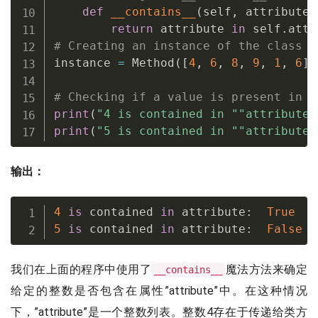
def
__contains__
(
self
,
 attribute
)
return
 attribute 
in
 self
.
# Creating an instance of the class
instance 
=
 Method
(
[
4
,
6
,
8
,
9
,
1
,
6
]
)
# Checking if a value is present in t
print
(
"4 is contained in "
"attribute"
print
(
"5 is contained in "
"attribute"
输出：
4
is
 contained 
in
 attribute
:
True
5
is
 contained 
in
 attribute
:
False
我们在上面的程序中使用了
魔法方法来确定
__contains__
给定的整数是否包含在属性”attribute”中。在这种情况
下，”attribute”是一个整数列表。整数4存在于传递给类方