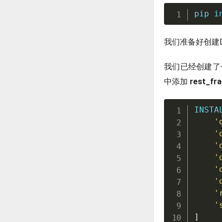
pip i
我们准备好创建D
我们已经创建了一
中添加
rest_fr
INSTA
'
'
'
'
'
'
'
'
]