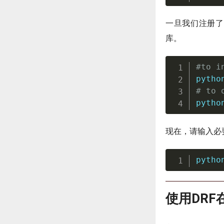
一旦我们注册了
库。
#to i
pytho
# to 
pytho
现在，请输入必
pytho
使用DRF在