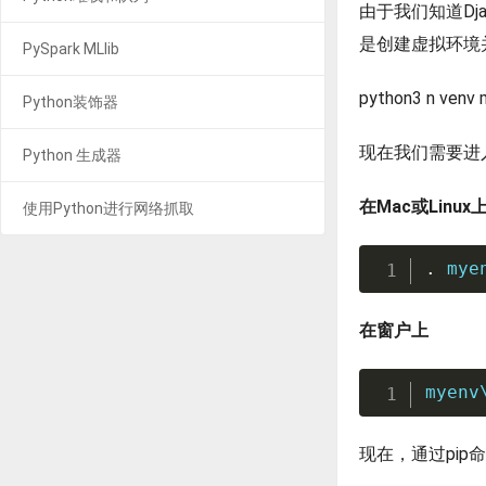
由于我们知道Dj
是创建虚拟环境
PySpark MLlib
python3 n venv
Python装饰器
现在我们需要进入
Python 生成器
在Mac或Linux
使用Python进行网络抓取
.
 mye
在窗户上
myenv
现在，通过pip命