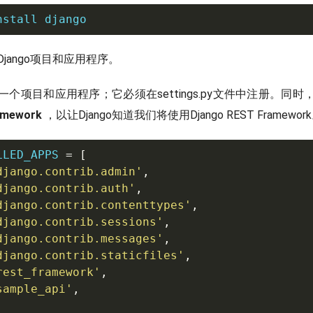
nstall django
jango项目和应用程序。
个项目和应用程序；它必须在settings.py文件中注册。同
amework
，以让Django知道我们将使用Django REST Framewor
LLED_APPS 
=
[
django.contrib.admin'
,
django.contrib.auth'
,
django.contrib.contenttypes'
,
django.contrib.sessions'
,
django.contrib.messages'
,
django.contrib.staticfiles'
,
rest_framework'
,
sample_api'
,