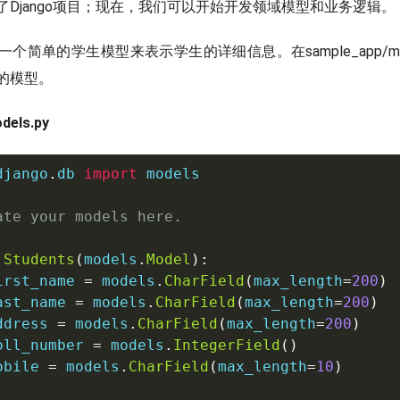
了Django项目；现在，我们可以开始开发领域模型和业务逻辑。
个简单的学生模型来表示学生的详细信息。在sample_app/mod
的模型。
dels.py
django
.
db 
import
 models

ate your models here.
Students
(
models
.
Model
)
:
irst_name 
=
 models
.
CharField
(
max_length
=
200
)
ast_name 
=
 models
.
CharField
(
max_length
=
200
)
ddress 
=
 models
.
CharField
(
max_length
=
200
)
oll_number 
=
 models
.
IntegerField
(
)
obile 
=
 models
.
CharField
(
max_length
=
10
)