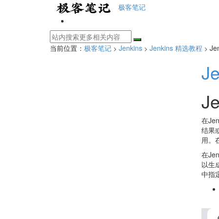
极客笔记
当前位置：
极客笔记
Jenkins
Jenkins 精选教程
Je
>
>
>
J
J
在J
结果
用。
在J
以生
中指