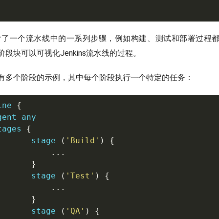
了一个流水线中的一系列步骤，例如构建、测试和部署过程
段块可以可视化Jenkins流水线的过程。
有多个阶段的示例，其中每个阶段执行一个特定的任务：
ine 
{
ent any

tages 
{
       stage 
(
'Build'
)
{
..
.
}
       stage 
(
'Test'
)
{
..
.
}
       stage 
(
'QA'
)
{