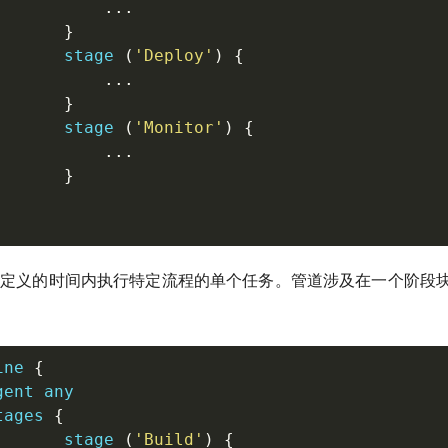
..
.
}
       stage 
(
'Deploy'
)
{
..
.
}
       stage 
(
'Monitor'
)
{
..
.
}
定义的时间内执行特定流程的单个任务。管道涉及在一个阶段
ine 
{
ent any

tages 
{
       stage 
(
'Build'
)
{