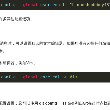
 config 
--
global
 user
.
email  
"himanshudubey48
许多其他配置选项。
输入消息时，可以设置默认的文本编辑器。如果您没有选择任何编辑器
器。
本编辑器，例如Vim，
 config 
--
global
 core
.
editor 
Vim
配置设置；您可以使用
git config –list
命令列出Git在该时点找