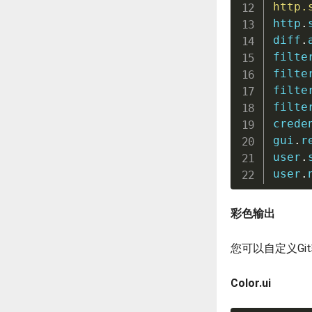
http.
http
.
diff
.
filte
filte
filte
filte
crede
gui
.
r
user
.
user
.
彩色输出
您可以自定义G
Color.ui