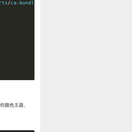
rts
/
ca
-
bundle
.
crt

些颜色主题。