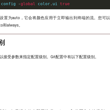
 config 
-
global
 color
.
ui 
true
的默认值设置为auto，它会将颜色应用于立即输出到终端的流。您
uto和always。
级别
g命令可以接受参数来指定配置级别。Git配置中有以下配置级别。