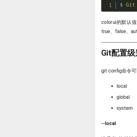
$ 
Git
color.ui
true、false、a
Git配置
git confi
local
global
system
--local