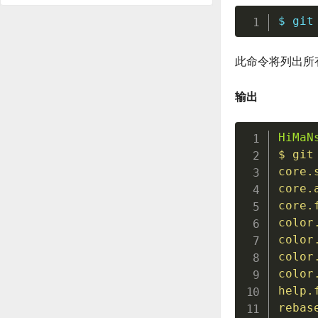
$ 
git
此命令将列出所
输出
HiMaN
$ 
git
core.
core.
core.
color
color
color
color
help.
rebas