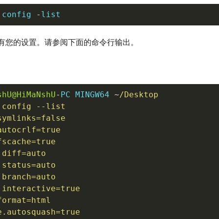
 config 
-
list
有您的设置。请参阅下面的命令行输出。
shU@HiMaNshU
-
PC MINGW64 
~
/Desktop

 config --list

symlinks
=
false

autocrlf
=
true

fscache
=
true

.diff
=
auto

.status
=
auto

.branch
=
auto

.interactive
=
true

format
=
html

e.autosquash
=
true
