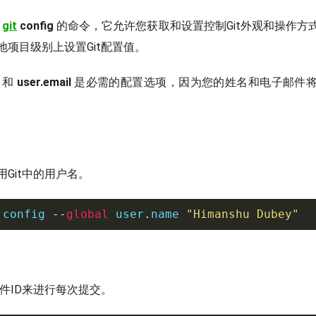
为
git
config
的命令，它允许您获取和设置控制Git外观和操作方
地项目级别上设置Git配置值。
和
user.email
是必需的配置选项，因为您的姓名和电子邮件
Git中的用户名。
 config 
--
global
 user
.
name 
"Himanshu Dubey"
邮件ID来进行每次提交。