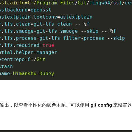
sslcainfo
=
C:/
Program
Files
/
Git
/
mingw64
/
ssl
/
ce
sslbackend
=
openssl

astextplain
.
textconv
=
astextplain

r
.
lfs
.
clean
=
git
-
lfs clean 
--
%
f

r
.
lfs
.
smudge
=
git
-
lfs smudge 
--
skip 
--
%
f

r
.
lfs
.
process
=
git
-
lfs filter
-
process 
--
skip

r
.
lfs
.
required
=
true
ntial
.
helper
=
manager

ecentrepo
=
C
:/
Git
stash

name
=
Himanshu
Dubey
it输出，以查看个性化的颜色主题。可以使用
git config
来设置这