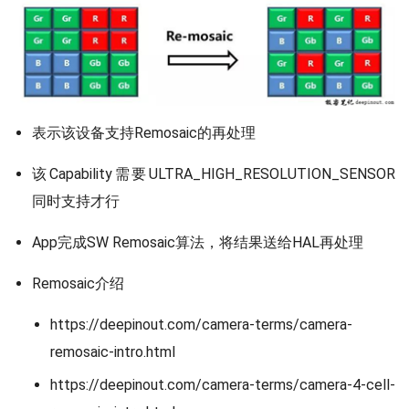
表示该设备支持Remosaic的再处理
该Capability需要ULTRA_HIGH_RESOLUTION_SENSOR
同时支持才行
App完成SW Remosaic算法，将结果送给HAL再处理
Remosaic介绍
https://deepinout.com/camera-terms/camera-
remosaic-intro.html
https://deepinout.com/camera-terms/camera-4-cell-