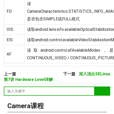
读
FD
CameraCharacteristics.STATISTICS_INFO_
是否包含SIMPLE或FULL模式
OIS
读取android.lens.info.availableOpticalStabil
EIS
读取android.control.availableVideoStabiliz
读取android.control.afAvailableMo
AF
CONTINUOUS_VIDEO / CONTINUOUS_PICTURE
上一篇
下一篇
深入浅出SELinux
第7讲 Hardware Level详解
Camera课程