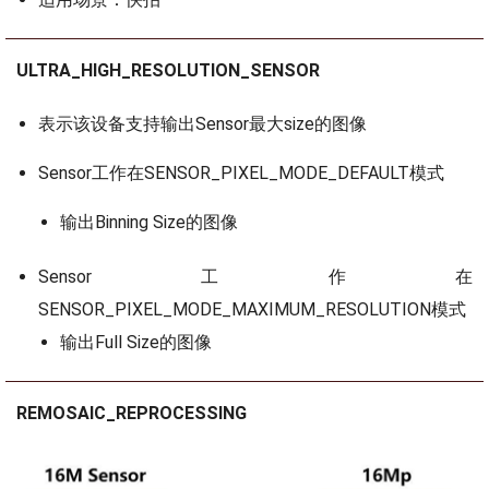
ULTRA_HIGH_RESOLUTION_SENSOR
表示该设备支持输出Sensor最大size的图像
Sensor工作在SENSOR_PIXEL_MODE_DEFAULT模式
输出Binning Size的图像
Sensor工作在
SENSOR_PIXEL_MODE_MAXIMUM_RESOLUTION模式
输出Full Size的图像
REMOSAIC_REPROCESSING