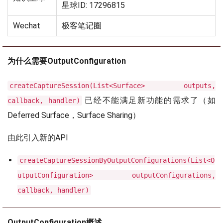
星球ID: 17296815
Wechat
极客笔记圈
为什么需要OutputConfiguration
createCaptureSession(List<Surface> outputs,
已经不能满足新功能的需求了（如
callback, handler)
Deferred Surface，Surface Sharing）
由此引入新的API
createCaptureSessionByOutputConfigurations(List<O
utputConfiguration> outputConfigurations,
callback, handler)
OutputConfiguration概述