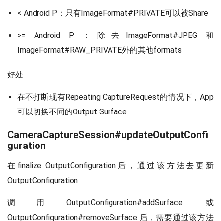
< Android P：只有ImageFormat#PRIVATE可以被Share
>= Android P ：除去ImageFormat#JPEG 和
ImageFormat#RAW_PRIVATE外的其他formats
好处
在不打断现有Repeating CaptureRequest的情况下，App
可以切换不同的Output Surface
CameraCaptureSession#updateOutputConfi
guration
在finalize OutputConfiguration后，通过该方法去更新
OutputConfiguration
调用OutputConfiguration#addSurface 或
OutputConfiguration#removeSurface 后，需要通过该方法