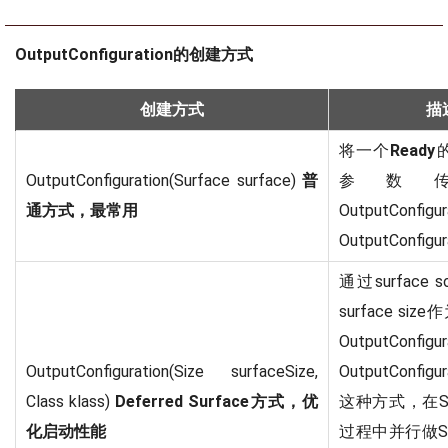
OutputConfiguration的创建方式
创建方式
描
将一个
Ready
的
OutputConfiguration(Surface surface)
普
参数
通方式，最常用
OutputConfi
OutputConfig
通过surface so
surface si
OutputConfi
OutputConfiguration(Size surfaceSize,
OutputConfi
Class
klass)
Deferred Surface方式，优
这种方式，在Se
化启动性能
过程中并行做Su