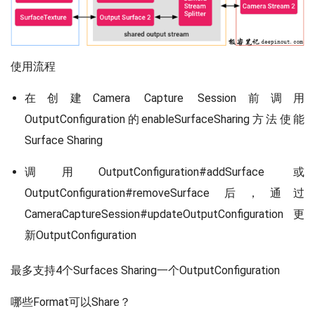
使用流程
在创建Camera Capture Session前调用
OutputConfiguration的enableSurfaceSharing方法使能
Surface Sharing
调用OutputConfiguration#addSurface 或
OutputConfiguration#removeSurface 后，通过
CameraCaptureSession#updateOutputConfiguration更
新OutputConfiguration
最多支持4个Surfaces Sharing一个OutputConfiguration
哪些Format可以Share？