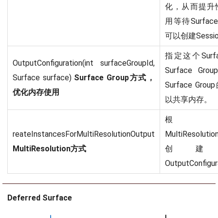
化，从而提升
用等待SurfaceV
可以创建Sessi
指定这个Sur
OutputConfiguration(int surfaceGroupId,
Surface G
Surface surface)
Surface Group方式，
Surface Grou
优化内存使用
以共享内存。
根
reateInstancesForMultiResolutionOutput
MultiResoluti
MultiResolution方式
创建
OutputConfigur
Deferred Surface