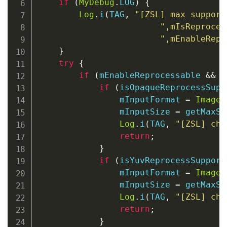
if
(
MyDebug
.
LOG
)
{
Log
.
i
(
TAG
,
"[ZSL] max support
",mIsReproces
",mEnableRepr
}
try
{
if
(
mEnableReprocessable 
&&
 m
if
(
isOpaqueReprocessSupp
                mInputFormat 
=
ImageF
                mInputSize 
=
getMaxSi
Log
.
i
(
TAG
,
"[ZSL] cho
return
;
}
if
(
isYuvReprocessSupport
                mInputFormat 
=
ImageF
                mInputSize 
=
getMaxSi
Log
.
i
(
TAG
,
"[ZSL] cho
return
;
}