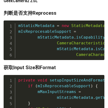
GeekCamera2 ZSL
判断是否支持Reprocess
mStaticMetadata 
=
new
StaticMetadata
(
mIsReprocesableSupport 
=
        mStaticMetadata
.
isCapabilityS
CameraCharacteristics
                mStaticMetadata
.
isCap
CameraCharact
获取Input Size和Format
private
void
setupInputSizeAndFormat
(
if
(
mIsReprocesableSupport
)
{
        mMaxInputStreams 
=
                mStaticMetadata
.
getVa
}