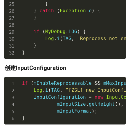
}
}
catch
(
Exception
 e
)
{
}
if
(
MyDebug
.
LOG
)
{
Log
.
i
(
TAG
,
"Reprocess not ena
}
}
创建InputConfiguration
if
(
mEnableReprocessable 
&&
 mMaxInput
Log
.
i
(
TAG
,
"[ZSL] new InputConfig
    inputConfiguration 
=
new
InputCon
            mInputSize
.
getHeight
(
)
,
            mInputFormat
)
;
}