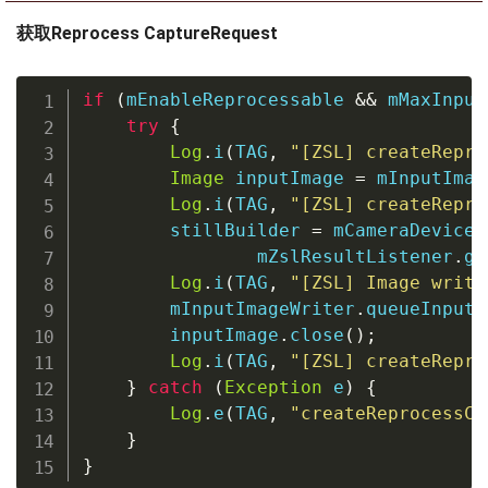
获取Reprocess CaptureRequest
if
(
mEnableReprocessable 
&&
 mMaxInput
try
{
Log
.
i
(
TAG
,
"[ZSL] createRepro
Image
 inputImage 
=
 mInputImag
Log
.
i
(
TAG
,
"[ZSL] createRepro
        stillBuilder 
=
 mCameraDevice
.
                mZslResultListener
.
ge
Log
.
i
(
TAG
,
"[ZSL] Image write
        mInputImageWriter
.
queueInputI
        inputImage
.
close
(
)
;
Log
.
i
(
TAG
,
"[ZSL] createRepro
}
catch
(
Exception
 e
)
{
Log
.
e
(
TAG
,
"createReprocessCa
}
}