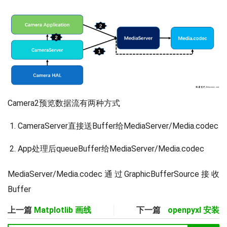
Camera2预览数据流有两种方式
CameraServer直接送Buffer给MediaServer/Media.codec
App处理后queueBuffer给MediaServer/Media.codec
MediaServer/Media.codec通过GraphicBufferSource接收
Buffer
上一篇
Matplotlib 画线
下一篇
openpyxl 安装