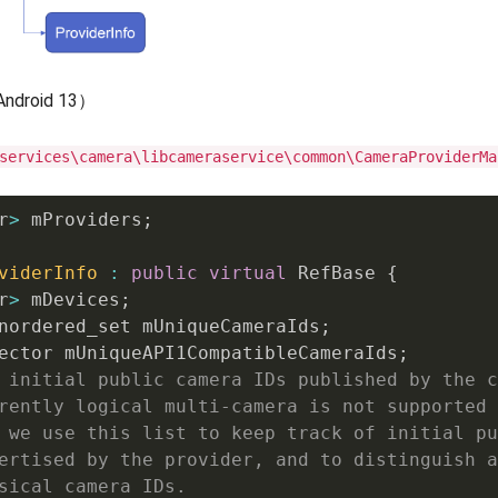
roid 13）
services\camera\libcameraservice\common\CameraProviderMa
r
>
 mProviders
;
viderInfo
:
public
virtual
 RefBase 
{
r
>
 mDevices
;
nordered_set mUniqueCameraIds
;
ector mUniqueAPI1CompatibleCameraIds
;
 initial public camera IDs published by the c
rently logical multi-camera is not supported 
 we use this list to keep track of initial pu
ertised by the provider, and to distinguish a
sical camera IDs.