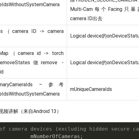
eIdsWithoutSystemCamera
Multi-Cam每个Facing只
camera ID出去
es（camera ID -> camera
Logical device的onDeviceStat
sMap（camera id -> torch
emoveStates做remove -
Logical device的onDeviceStat
dd
PrimaryCameraIds – 参考
mUniqueCameraIds
eIdsWithoutSystemCamera
讲解（来自Android 13）
of camera devices (excluding hidden secure ca
          mNumberOfCameras
;