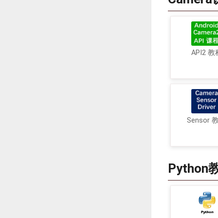
API2 教
Sensor 
Python