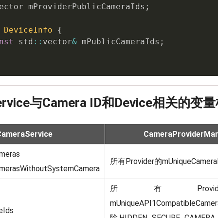
ector mProviderPublicCameraIds
;
DeviceInfo
{
nst
 std
::
vector
&
 mPublicCameraIds
;
ervice与Camera ID和Device相关的变
CameraService
CameraProviderMa
meras
所有Provider的mUniqueCamer
merasWithoutSystemCamera
所有Provi
mUniqueAPI1CompatibleCa
eIds
除HIDDEN_SECURE_CAMER