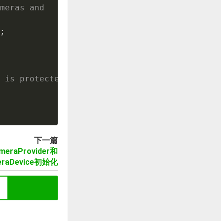
meras and
;
p is protected by mCameraStatesLock
下一篇
meraProvider和
eraDevice初始化