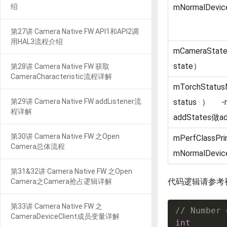
绍
mNormalDevic
第27讲 Camera Native FW API1和API2调
用HAL3流程介绍
mCameraStat
state）
第28讲 Camera Native FW 获取
CameraCharacteristic流程详解
mTorchStatu
第29讲 Camera Native FW addListener流
status） -r
程详解
addStates做a
第30讲 Camera Native FW 之Open
mPerfClass
Camera总体流程
mNormalDevic
第31&32讲 Camera Native FW 之Open
代码逻辑请参考视频
Camera之Camera抢占逻辑详解
第33讲 Camera Native FW 之
// Number 
CameraDeviceClient成员变量详解
int
       