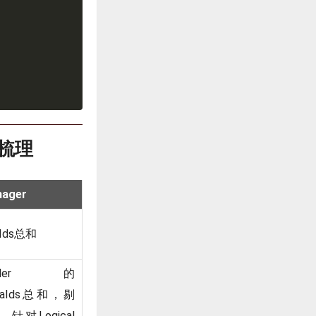
量梳理
nager
aIds总和
der的
meraIds总和，剔
A，针对Logical