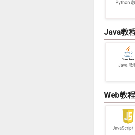
Python 
Java教
Java 教
Web教
JavaScrip