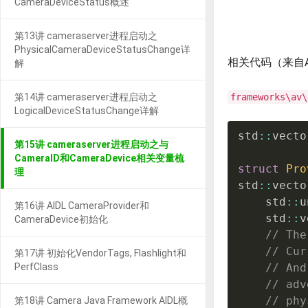
CameraDeviceStatus概述
第13讲 cameraserver进程启动之
PhysicalCameraDeviceStatusChange详
相关代码（来自And
解
第14讲 cameraserver进程启动之
frameworks\av\
LogicalDeviceStatusChange详解
std
::
vecto
第15讲 cameraserver进程启动之与
CameraID和CameraDevice相关变量梳
struct
Pro
理
std
::
vecto
    std
::
u
第16讲 AIDL CameraProvider和
    std
::
v
CameraDevice初始化
// The
// Cur
第17讲 初始化VendorTags, Flashlight和
PerfClass
// And
// adv
// phy
第18讲 Camera Java Framework AIDL概