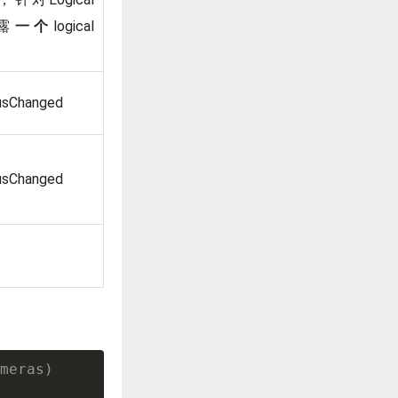
暴露
一个
logical
usChanged
usChanged
meras)