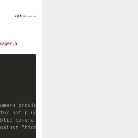
nager.h
amera provider.
for hot-plug camera.
blic camera IDs
gainst "hidden"