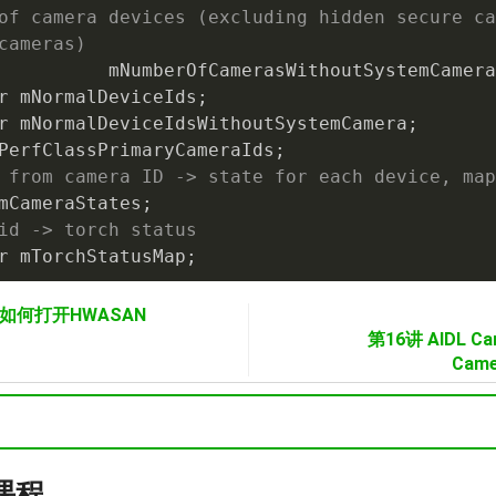
of camera devices (excluding hidden secure ca
cameras)
          mNumberOfCamerasWithoutSystemCamera
r mNormalDeviceIds
;
r mNormalDeviceIdsWithoutSystemCamera
;
PerfClassPrimaryCameraIds
;
 from camera ID -> state for each device, ma
mCameraStates
;
id -> torch status
r mTorchStatusMap
;
如何打开HWASAN
第16讲 AIDL Ca
Cam
a课程