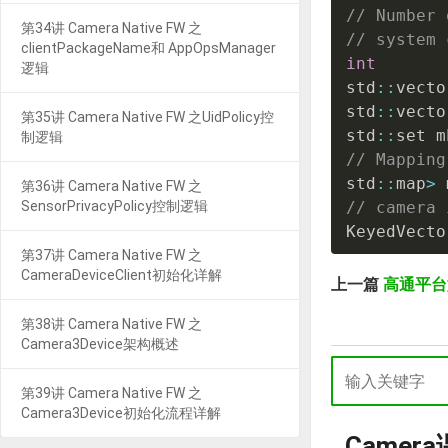
// Number 
第34讲 Camera Native FW 之
// system 
clientPackageName和 AppOpsManager
int
       
逻辑
std
::
vecto
std
::
vecto
第35讲 Camera Native FW 之UidPolicy控
std
::
set m
制逻辑
// Mapping
std
::
map
>
 
第36讲 Camera Native FW 之
SensorPrivacyPolicy控制逻辑
// camera 
KeyedVecto
第37讲 Camera Native FW 之
CameraDeviceClient初始化详解
上一篇
高通平台
第38讲 Camera Native FW 之
Camera3Device架构概述
第39讲 Camera Native FW 之
Camera3Device初始化流程详解
Camer