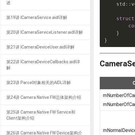
述
    std
::
v
第19讲 ICameraService.aidl详解
struct
co
第20讲 ICameraServiceListener.aidl详解
}
}
第21讲 ICameraDeviceUser.aidl详解
CameraS
第22讲 ICameraDeviceCallbacks.aidl详
解
第23讲 Parcel对象相关的AIDL详解
mNumberOfCa
第24讲 Camera Native FW总体架构介绍
mNumberOfCa
第25讲 Camera Native FW Service和
Client架构介绍
mNormalDevic
第26讲 Camera Native FW Device架构介