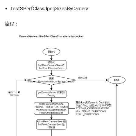
testSPerfClassJpegSizesByCamera
流程：