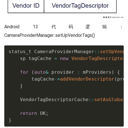
Android 13 代码逻辑：
CameraProviderManager::setUpVendorTags()
status_t CameraProviderManager
::
setUpVend
    sp tagCache 
=
new
VendorTagDescriptor
for
(
auto
&
 provider 
:
 mProviders
)
{
        tagCache
->
addVendorDescriptor
(
pro
}
    VendorTagDescriptorCache
::
setAsGlobal
return
 OK
;
}