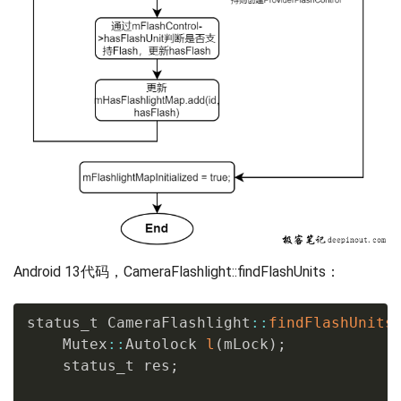
Android 13代码，CameraFlashlight::findFlashUnits：
status_t CameraFlashlight
::
findFlashUnits
    Mutex
::
Autolock 
l
(
mLock
)
;
    status_t res
;