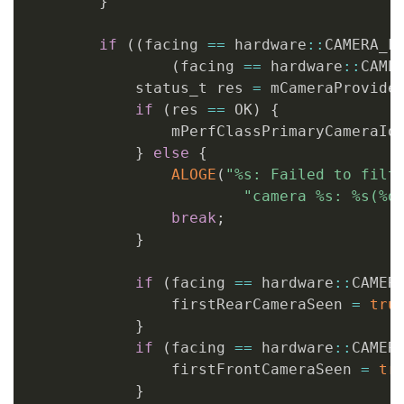
}
if
(
(
facing 
==
 hardware
::
CAMERA_F
(
facing 
==
 hardware
::
CAME
            status_t res 
=
 mCameraProvide
if
(
res 
==
 OK
)
{
                mPerfClassPrimaryCameraId
}
else
{
ALOGE
(
"%s: Failed to filt
"camera %s: %s(%d
break
;
}
if
(
facing 
==
 hardware
::
CAMER
                firstRearCameraSeen 
=
tru
}
if
(
facing 
==
 hardware
::
CAMER
                firstFrontCameraSeen 
=
tr
}