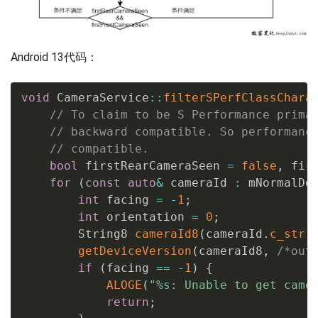
Android 13代码：
void
 CameraService
::
filterSPerfClassChara
// To claim to be S Performance prima
// backward compatible. So performanc
// compatible.
bool
 firstRearCameraSeen 
=
false
,
 fir
for
(
const
auto
&
 cameraId 
:
 mNormalDe
int
 facing 
=
-
1
;
int
 orientation 
=
0
;
        String8 
cameraId8
(
cameraId
.
c_str
(
getDeviceVersion
(
cameraId8
,
/*out
if
(
facing 
==
-
1
)
{
ALOGE
(
"%s: Unable to get came
return
;