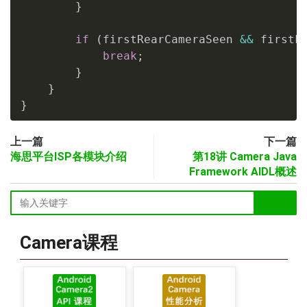
}
if
(
firstRearCameraSeen 
&&
 firstF
break
;
}
}
}
上一篇
下一篇
海思平台ISP各模块介绍
第18讲 Camera Java
Framework AIDL概述
Camera课程