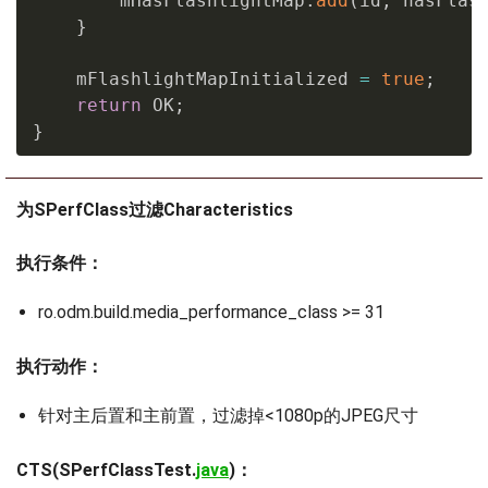
        mHasFlashlightMap
.
add
(
id
,
 hasFlas
}
    mFlashlightMapInitialized 
=
true
;
return
 OK
;
}
为SPerfClass过滤Characteristics
执行条件：
ro.odm.build.media_performance_class >= 31
执行动作：
针对主后置和主前置，过滤掉<1080p的JPEG尺寸
CTS(SPerfClassTest.
java
)：