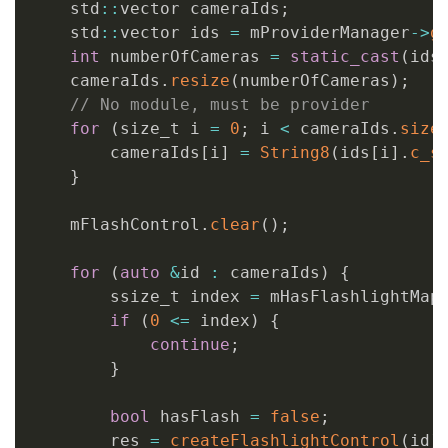
    std
::
vector cameraIds
;
    std
::
vector ids 
=
 mProviderManager
->
g
int
 numberOfCameras 
=
static_cast
(
ids
    cameraIds
.
resize
(
numberOfCameras
)
;
// No module, must be provider
for
(
size_t i 
=
0
;
 i 
<
 cameraIds
.
size
        cameraIds
[
i
]
=
String8
(
ids
[
i
]
.
c_s
}
    mFlashControl
.
clear
(
)
;
for
(
auto
&
id 
:
 cameraIds
)
{
        ssize_t index 
=
 mHasFlashlightMap
if
(
0
<=
 index
)
{
continue
;
}
bool
 hasFlash 
=
false
;
        res 
=
createFlashlightControl
(
id
)