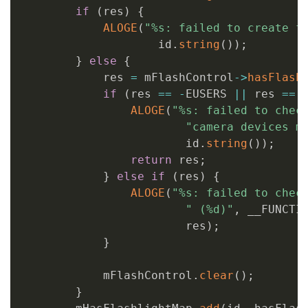
if
(
res
)
{
ALOGE
(
"%s: failed to create f
                    id
.
string
(
)
)
;
}
else
{
            res 
=
 mFlashControl
->
hasFlash
if
(
res 
==
-
EUSERS 
||
 res 
==
ALOGE
(
"%s: failed to chec
"camera devices m
                        id
.
string
(
)
)
;
return
 res
;
}
else
if
(
res
)
{
ALOGE
(
"%s: failed to chec
" (%d)"
,
 __FUNCTI
                        res
)
;
}
            mFlashControl
.
clear
(
)
;
}