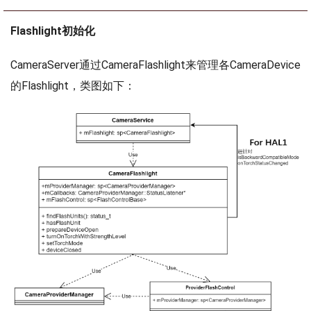
Flashlight初始化
CameraServer通过CameraFlashlight来管理各CameraDevice
的Flashlight，类图如下：