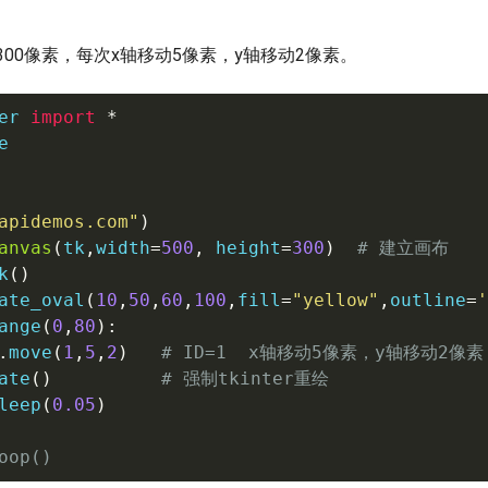
00像素，每次x轴移动5像素，y轴移动2像素。
er 
import
*


apidemos.com"
)
anvas
(
tk
,
width
=
500
,
 height
=
300
)
# 建立画布
k
(
)
ate_oval
(
10
,
50
,
60
,
100
,
fill
=
"yellow"
,
outline
=
'
ange
(
0
,
80
)
:
.
move
(
1
,
5
,
2
)
# ID=1  x轴移动5像素，y轴移动2像素
ate
(
)
# 强制tkinter重绘
leep
(
0.05
)
oop()