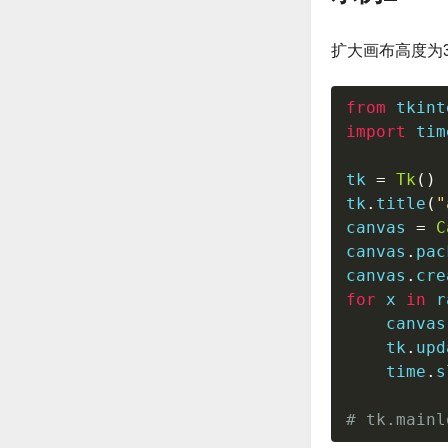
扩大画布高度为3
from
 tkint
import
 time
tk 
=
Tk
(
)
tk
.
title
(
"
canvas 
=
C
canvas
.
pac
canvas
.
cre
for
 x 
in
r
    canvas
    tk
.
upd
    time
.
s
# tk.mainl