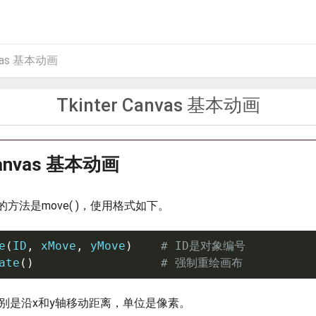
nvas 基本动画
Tkinter Canvas 基本动画
 Canvas 基本动画
方法是move( )，使用格式如下。
e
(
ID
,
 xMove
,
 yMove
)
# ID是对象编号
ate
(
)
# 强制重绘画布
ve分别是沿x和y轴移动距离，单位是像素。