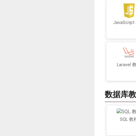
JavaScrip
Laravel
数据库
SQL 教