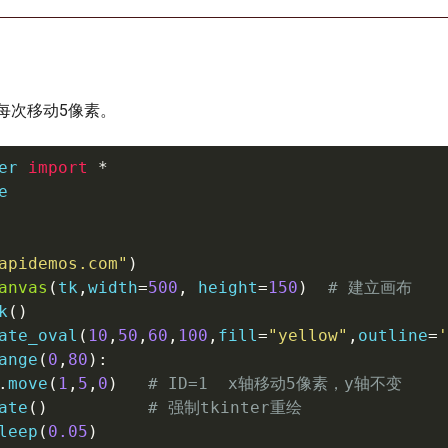
每次移动5像素。
er 
import
*


apidemos.com"
)
anvas
(
tk
,
width
=
500
,
 height
=
150
)
# 建立画布
k
(
)
ate_oval
(
10
,
50
,
60
,
100
,
fill
=
"yellow"
,
outline
=
'
ange
(
0
,
80
)
:
.
move
(
1
,
5
,
0
)
# ID=1  x轴移动5像素，y轴不变
ate
(
)
# 强制tkinter重绘
leep
(
0.05
)