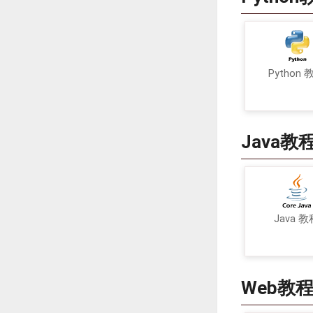
Python 
Java教
Java 教
Web教