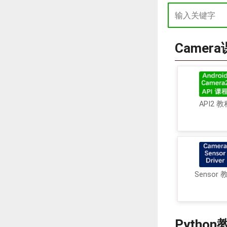
Camer
API2 教
Sensor 
Python