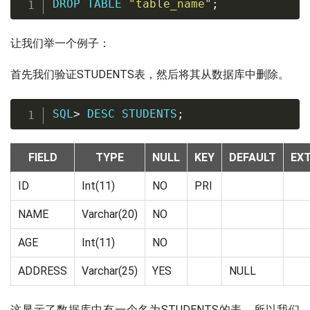
DROP
TABLE
"table_name"
;
让我们举一个例子：
首先我们验证STUDENTS表，然后将其从数据库中删除。
SQL
>
DESC
 STUDENTS
;
FIELD
TYPE
NULL
KEY
DEFAULT
EX
ID
Int(11)
NO
PRI
NAME
Varchar(20)
NO
AGE
Int(11)
NO
ADDRESS
Varchar(25)
YES
NULL
这显示了数据库中有一个名为STUDENTS的表，所以我们