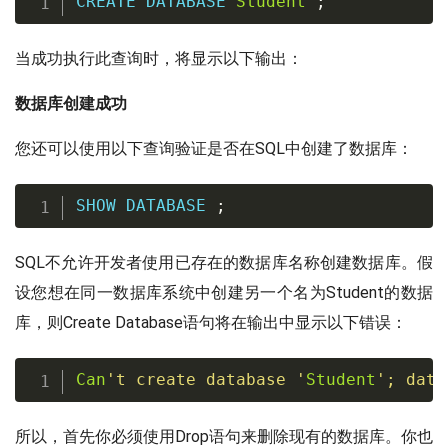
CREATE
DATABASE
Student
;
当成功执行此查询时，将显示以下输出：
数据库创建成功
您还可以使用以下查询验证是否在SQL中创建了数据库：
SHOW
DATABASE
;
SQL不允许开发者使用已存在的数据库名称创建数据库。假
设您想在同一数据库系统中创建另一个名为Student的数据
库，则Create Database语句将在输出中显示以下错误：
Can
't create database '
Student
'
;
data
所以，首先你必须使用Drop语句来删除现有的数据库。你也