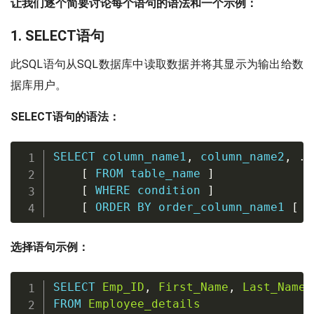
让我们逐个简要讨论每个语句的语法和一个示例：
1. SELECT语句
此SQL语句从SQL数据库中读取数据并将其显示为输出给数
据库用户。
SELECT语句的语法：
SELECT
 column_name1
,
 column_name2
,
.
…
[
FROM
 table_name 
]
[
WHERE
 condition 
]
[
ORDER
BY
 order_column_name1 
[
A
选择语句示例：
SELECT
Emp_ID
,
First_Name
,
Last_Name
,
FROM
Employee_details