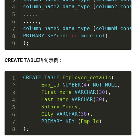
column_name2 data_type 
[
column2 
const
.
.
.
.
.
.
.
.
.
.
,
column_nameN data_type 
[
columnN 
const
PRIMARY
KEY
(
one 
or
 more col
)
)
;
CREATE TABLE语句示例：
CREATE
TABLE
Employee_details
(
Emp_Id
 NUMBER
(
4
)
NOT
NULL
,
First_name
VARCHAR
(
30
)
,
Last_name
VARCHAR
(
30
)
,
Salary
Money
,
City
VARCHAR
(
30
)
,
PRIMARY
KEY
(
Emp_Id
)
)
;