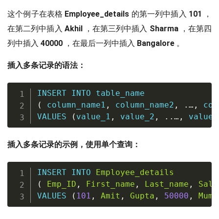
这个例子在表格
Employee_details
的第一列中插入
101
，
在第二列中插入
Akhil
，在第三列中插入
Sharma
，在第四
列中插入
40000
，在最后一列中插入
Bangalore
。
插入多条记录的语法：
INSERT
INTO
(
 column_name1
,
 column_name2
,
.
…
,
 col
VALUES
(
value_1
,
 value_2
,
.
.
…
,
 value_
插入多条记录的示例，使用单个查询：
INSERT
INTO
Employee_details
(
Emp_ID
,
First_name
,
Last_name
,
Sala
VALUES
(
101
,
Amit
,
Gupta
,
50000
,
Mumb