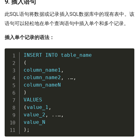
9. 插入语句
此SQL语句将数据或记录插入SQL数据库中的现有表中。该
语句可以轻松地在单个查询语句中插入单个和多个记录。
插入单个记录的语法：
INSERT
INTO
(
column_name1
,
column_name2
,
.
…
,
)
VALUES
(
value_1
,
value_2
,
.
.
…
,
)
;