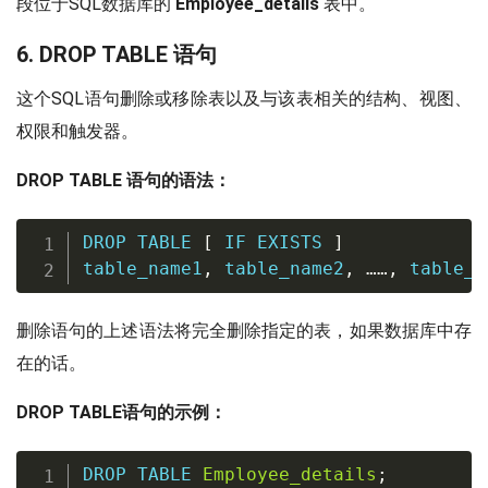
段位于SQL数据库的
Employee_details
表中。
6. DROP TABLE 语句
这个SQL语句删除或移除表以及与该表相关的结构、视图、
权限和触发器。
DROP TABLE 语句的语法：
DROP
TABLE
[
IF
EXISTS
]
table_name1
,
 table_name2
,
……
,
 table_n
删除语句的上述语法将完全删除指定的表，如果数据库中存
在的话。
DROP TABLE语句的示例：
DROP
TABLE
Employee_details
;