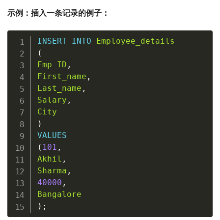
示例：插入一条记录的例子：
INSERT
INTO
Employee_details
(
Emp_ID
,
First_name
,
Last_name
,
Salary
,
City
)
VALUES
(
101
,
Akhil
,
Sharma
,
40000
,
Bangalore
)
;