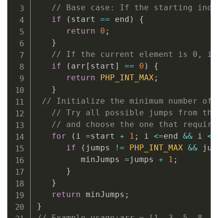
// Base case: If the starting inde
if
(
start 
==
 end
)
{
return
0
;
}
// If the current element is 0, it
if
(
arr
[
start
]
==
0
)
{
return
PHP_INT_MAX
;
}
// Initialize the minimum number of 
// Try all possible jumps from the
// and choose the one that require
for
(
i 
=
start 
+
1
;
 i 
<=
end 
&&
 i 
<=
if
(
jumps 
!=
PHP_INT_MAX
&&
 jum
         minJumps 
=
jumps 
+
1
;
}
}
return
 minJumps
;
}
// Example usage:arr = [1, 3, 5, 8, 9