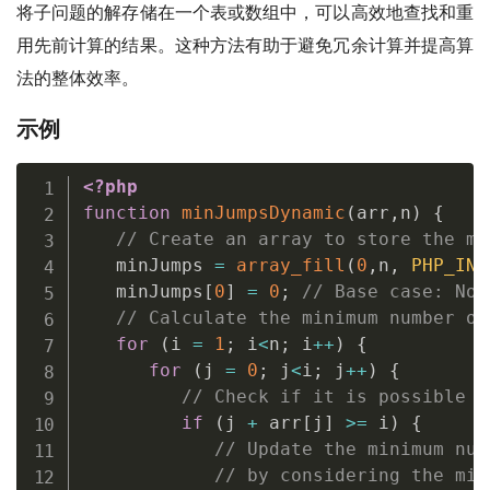
将子问题的解存储在一个表或数组中，可以高效地查找和重
用先前计算的结果。这种方法有助于避免冗余计算并提高算
法的整体效率。
示例
<?php
function
minJumpsDynamic
(
arr
,
n
)
{
// Create an array to store the mi
   minJumps 
=
array_fill
(
0
,
n
,
PHP_INT
   minJumps
[
0
]
=
0
;
// Base case: No 
// Calculate the minimum number of
for
(
i 
=
1
;
 i
<
n
;
 i
++
)
{
for
(
j 
=
0
;
 j
<
i
;
 j
++
)
{
// Check if it is possible t
if
(
j 
+
 arr
[
j
]
>=
 i
)
{
// Update the minimum num
// by considering the min