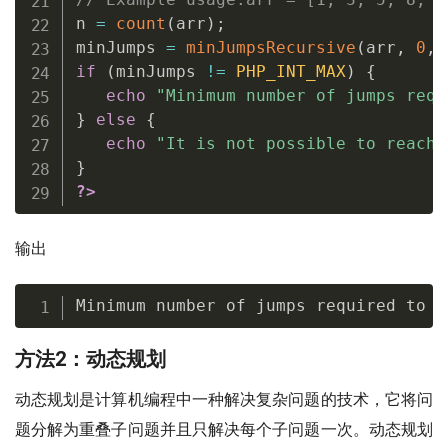
n 
=
count
(
arr
)
;
minJumps 
=
minJumpsRecursive
(
arr
,
0
,
 
if
(
minJumps 
!=
PHP_INT_MAX
)
{
echo
"Minimum number of jumps requ
}
else
{
echo
"It is not possible to reach 
}
?>
输出
Minimum number of jumps required to r
方法2：动态规划
动态规划是计算机编程中一种解决复杂问题的技术，它将问
题分解为重叠子问题并且只解决每个子问题一次。动态规划