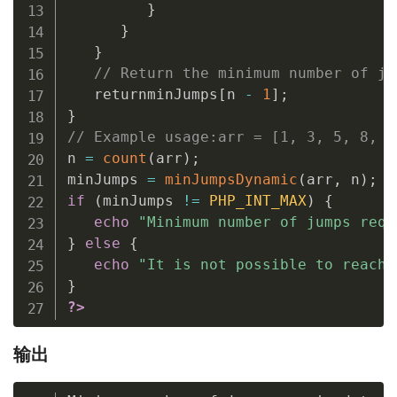
}
}
}
// Return the minimum number of ju
   returnminJumps
[
n 
-
1
]
;
}
// Example usage:arr = [1, 3, 5, 8, 9
n 
=
count
(
arr
)
;
minJumps 
=
minJumpsDynamic
(
arr
,
 n
)
;
if
(
minJumps 
!=
PHP_INT_MAX
)
{
echo
"Minimum number of jumps requ
}
else
{
echo
"It is not possible to reach 
}
?>
输出