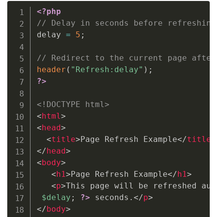
<?php
// Delay in seconds before refreshing
delay 
=
5
;
// Redirect to the current page after
header
(
"Refresh:delay"
)
;
?>
<!DOCTYPE html>
<
html
>
<
head
>
<
title
>
Page Refresh Example
</
title
>
</
head
>
<
body
>
<
h1
>
Page Refresh Example
</
h1
>
<
p
>
This page will be refreshed aut
$delay
;
?>
 seconds.
</
p
>
</
body
>