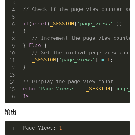
// Check if the page view counter ses
if
(
isset
(
_SESSION
[
'page_views'
]
)
)
{
// Increment the page view counter
}
Else
{
// Set the initial page view count
_SESSION
[
'page_views'
]
=
1
;
}
// Display the page view count
echo
"Page Views: "
.
_SESSION
[
'page_v
?>
输出
Page Views
:
1