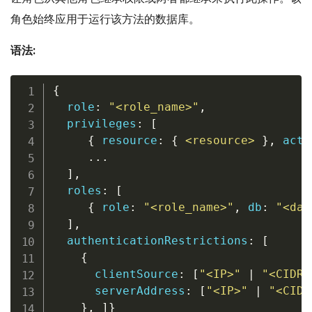
角色始终应用于运行该方法的数据库。
语法:
{
  role
:
"<role_name>"
,
privileges
:
[
{
 resource
:
{
<
resource
>
}
,
 acti
.
.
.
]
,
  roles
:
[
{
 role
:
"<role_name>"
,
 db
:
"<dat
]
,
  authenticationRestrictions
:
[
{
      clientSource
:
[
"<IP>"
|
"<CIDR 
      serverAddress
:
[
"<IP>"
|
"<CIDR
}
,
]
}