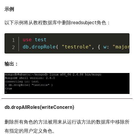
示例
以下示例将从教程数据库中删除readsubject角色：
use
 test

db
.
dropRole
(
"testrole"
,
{
 w
:
"majori
输出：
db.dropAllRoles(writeConcern)
删除所有角色的方法被用来从运行该方法的数据库中移除所
有指定的用户定义角色。