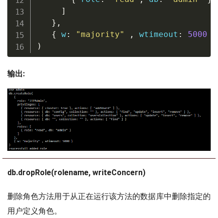
]
}
,
{
 w
:
"majority"
,
 wtimeout
:
5000
}
)
输出:
db.dropRole(rolename, writeConcern)
删除角色方法用于从正在运行该方法的数据库中删除指定的
用户定义角色。