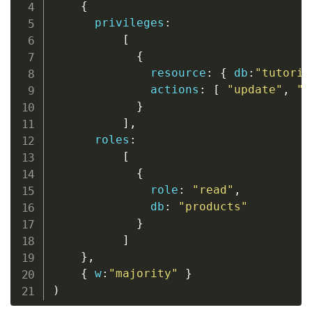
{
privileges
:
[
{
              resource
:
{
 db
:
"tutoria
              actions
:
[
"update"
,
"c
}
]
,
      roles
:
[
{
              role
:
"read"
,
              db
:
"products"
}
]
}
,
{
 w
:
"majority"
}
)