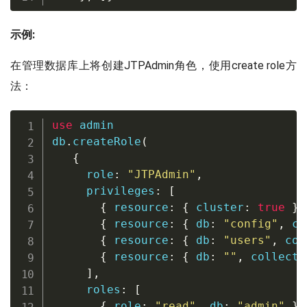
示例:
在管理数据库上将创建JTPAdmin角色，使用create role方
法：
use
 admin

db
.
createRole
(
{
     role
:
"JTPAdmin"
,
privileges
:
[
{
 resource
:
{
 cluster
:
true
}
,
{
 resource
:
{
 db
:
"config"
,
 co
{
 resource
:
{
 db
:
"users"
,
 col
{
 resource
:
{
 db
:
""
,
 collecti
]
,
     roles
:
[
{
 role
:
"read"
,
 db
:
"admin"
}