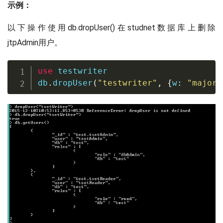
示例：
以下操作使用db.dropUser()在studnet数据库上删除
jtpAdmin用户。
use
 testwriter

db
.
dropUser
(
"testwriter"
,
{
w
:
"majori