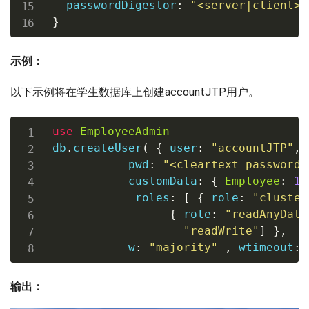
  passwordDigestor
:
"<server|client>"
}
示例：
以下示例将在学生数据库上创建accountJTP用户。
use
EmployeeAdmin
db
.
createUser
(
{
user
:
"accountJTP"
,
           pwd
:
"<cleartext password>
           customData
:
{
Employee
:
12
            roles
:
[
{
 role
:
"cluster
{
 role
:
"readAnyData
"readWrite"
]
}
,
           w
:
"majority"
,
 wtimeout
:
输出：