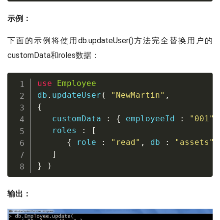
示例：
下面的示例将使用db.updateUser()方法完全替换用户的
customData和roles数据：
use
Employee
db
.
updateUser
(
"NewMartin"
,
{
   customData 
:
{
 employeeId 
:
"001"
   roles 
:
[
{
 role 
:
"read"
,
 db 
:
"assets"
]
}
)
输出：