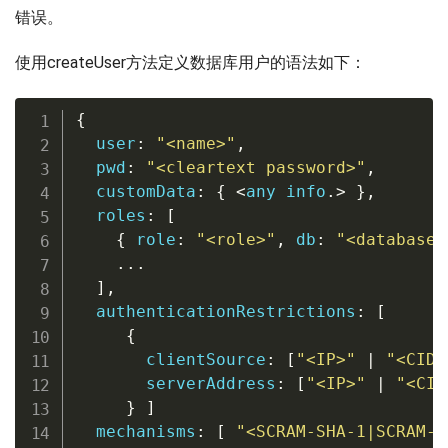
错误。
使用createUser方法定义数据库用户的语法如下：
{
user
:
"<name>"
,
  pwd
:
"<cleartext password>"
,
  customData
:
{
<
any
 info
.
>
}
,
  roles
:
[
{
 role
:
"<role>"
,
 db
:
"<database>
.
.
.
]
,
  authenticationRestrictions
:
[
{
       clientSource
:
[
"<IP>"
|
"<CIDR
       serverAddress
:
[
"<IP>"
|
"<CID
}
]
  mechanisms
:
[
"<SCRAM-SHA-1|SCRAM-S