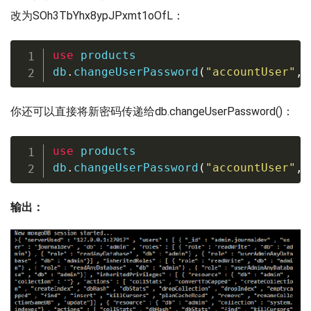
改为SOh3TbYhx8ypJPxmt1oOfL：
use
 products

db
.
changeUserPassword
(
"accountUser"
,
 
你还可以直接将新密码传递给db.changeUserPassword()：
use
 products

db
.
changeUserPassword
(
"accountUser"
,
输出：