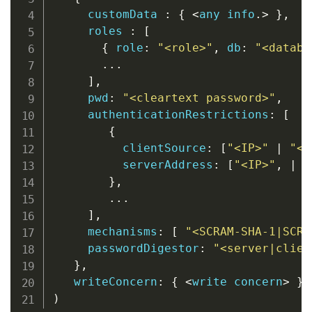
     customData 
:
{
<
any
 info
.
>
}
,
     roles 
:
[
{
 role
:
"<role>"
,
 db
:
"<databa
.
.
.
]
,
     pwd
:
"<cleartext password>"
,
     authenticationRestrictions
:
[
{
          clientSource
:
[
"<IP>"
|
"<C
          serverAddress
:
[
"<IP>"
,
|
"
}
,
.
.
.
]
,
     mechanisms
:
[
"<SCRAM-SHA-1|SCRA
     passwordDigestor
:
"<server|clien
}
,
   writeConcern
:
{
<
write
 concern
>
}
)