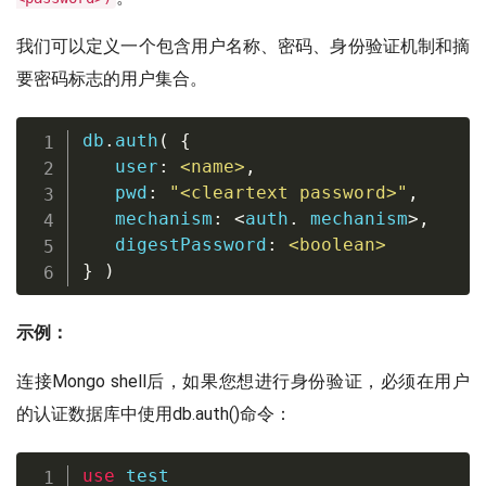
我们可以定义一个包含用户名称、密码、身份验证机制和摘
要密码标志的用户集合。
db
.
auth
(
{
user
:
<
name
>
,
   pwd
:
"<cleartext password>"
,
   mechanism
:
<
auth
.
 mechanism
>
,
   digestPassword
:
<
boolean
>
}
)
示例：
连接Mongo shell后，如果您想进行身份验证，必须在用户
的认证数据库中使用db.auth()命令：
use
 test
