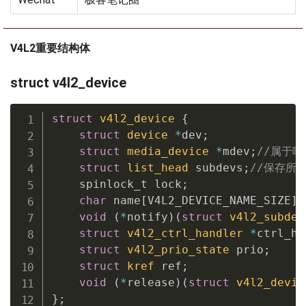
V4L2重要结构体
struct v4l2_device
struct
v4l2_device
{
struct
device
*
dev
;
struct
media_device
*
mdev
;
//属于哪个
struct
list_head
 subdevs
;
//保存所有的
    spinlock_t lock
;
char
 name
[
V4L2_DEVICE_NAME_SIZE
]
;
void
(
*
notify
)
(
struct
v4l2_subdev
struct
v4l2_ctrl_handler
*
ctrl_ha
struct
v4l2_prio_state
 prio
;
struct
kref
 ref
;
void
(
*
release
)
(
struct
v4l2_devic
}
;