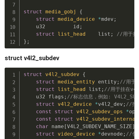
struct
media_gobj
{
struct
media_device
*
mdev
;
    u32         id
;
struct
list_head
    list
;
//用于挂在
}
;
struct v4l2_subdev
struct
v4l2_subdev
{
struct
media_entity
 entity
;
//用于挂
struct
list_head
 list
;
//用于挂在v4l
    u32 flags
;
//标志信息，例如: V4L2_SUBDE
struct
v4l2_device
*
v4l2_dev
;
//指
const
struct
v4l2_subdev_ops
*
ops
const
struct
v4l2_subdev_internal
char
 name
[
V4L2_SUBDEV_NAME_SIZE
]
;
struct
video_device
*
devnode
;
//创