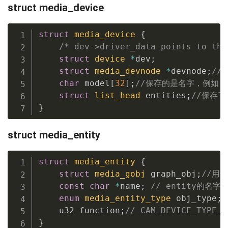
struct media_device
struct
media_device
{
/* dev->driver_data points to thi
struct
device
*
dev
;
struct
media_devnode
*
devnode
;
//
char
 model
[
32
]
;
//保存的是名字，例如:”ca
struct
list_head
 entities
;
//保存了
}
struct media_entity
struct
media_entity
{
struct
media_gobj
 graph_obj
;
//用于
const
char
*
name
;
// entity的名字
enum
media_entity_type
 obj_type
;
    u32 function
;
// CAM_DEVICE_TYPE_B
}