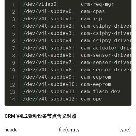
/
dev
/
video0
:
       crm
-
req
-
/
dev
/
v4l
-
subdev0
:
  cam
-
/
dev
/
v4l
-
subdev1
:
  cam
-
/
dev
/
v4l
-
subdev2
:
  cam
-
csiphy
-
/
dev
/
v4l
-
subdev3
:
  cam
-
csiphy
-
/
dev
/
v4l
-
subdev4
:
  cam
-
csiphy
-
/
dev
/
v4l
-
subdev5
:
  cam
-
actuator
-
/
dev
/
v4l
-
subdev6
:
  cam
-
sensor
-
/
dev
/
v4l
-
subdev7
:
  cam
-
sensor
-
/
dev
/
v4l
-
subdev8
:
  cam
-
sensor
-
/
dev
/
v4l
-
subdev9
:
  cam
-
/
dev
/
v4l
-
subdev10
:
 cam
-
/
dev
/
v4l
-
subdev11
:
 cam
-
flash
-
/
dev
/
v4l
-
subdev12
:
 cam
-
ope
CRM V4L2驱动设备节点含义对照
header file(entity type):