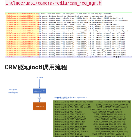
include/uapi/camera/media/cam_req_mgr.h
CRM驱动ioctl调用流程