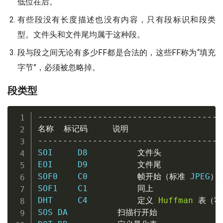
低位在后。
有些段没有长度描述也没有内容，只有段标识和段类
型。文件头和文件尾均属于这种段。
段与段之间无论有多少FF都是合法的，这些FF称为“填充
字节”，必须被忽略掉。
段类型
-------------------------------------
名称
标记码
说明
-------------------------------------
SOI     D8          
文件头
EOI     D9          
文件尾
SOF0    C0          
帧开始（标准
 JPEG
）
SOF1    C1          
同上
DHT     C4          
定义
Huffman
表（霍
SOS DA          
扫描行开始