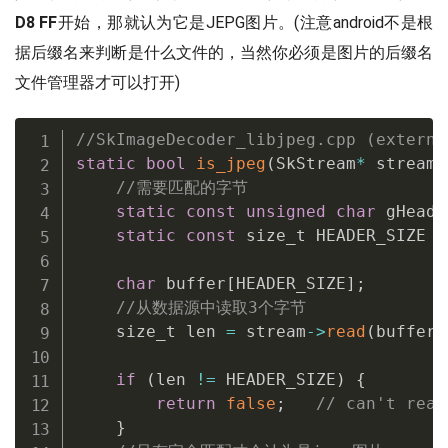
D8 FF
开始，那就认为它是JEPG图片。(注意android不是根
据后缀名来判断是什么文件的，当然你必须是图片的后缀名
文件管理器才可以打开)
//SkImageDecoder_libjpeg.cpp (externa
static
bool
is_jpeg
(
SkStream
*
 stream
)
//需要匹配的字节
static
const
unsigned
char
 gHeade
static
const
 size_t HEADER_SIZE 
=
char
 buffer
[
HEADER_SIZE
]
;
//从数据源中读取3个字节
    size_t len 
=
 stream
->
read
(
buffer
,
if
(
len 
!=
 HEADER_SIZE
)
{
return
false
;
// can't read
}