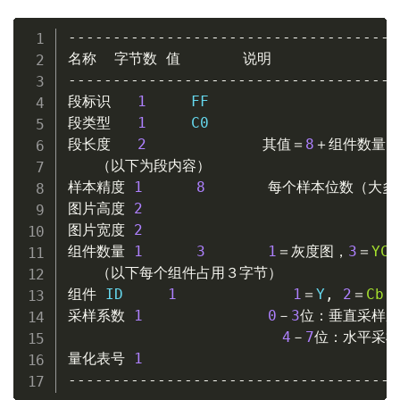
-------------------------------------
名称
字节数
值
说明
-------------------------------------
段标识
1
段类型
1
段长度
2
其值＝
8
＋组件数量×
（以下为段内容）
样本精度
1
8
每个样本位数（大多
图片高度
2
图片宽度
2
组件数量
1
3
1
＝灰度图，
3
＝
YCb
（以下每个组件占用３字节）
组件
 ID     
1
1
＝
Y
,
2
＝
Cb
,
采样系数
1
0
－
3
位：垂直采样系
4
－
7
位：水平采样
量化表号
1
-------------------------------------