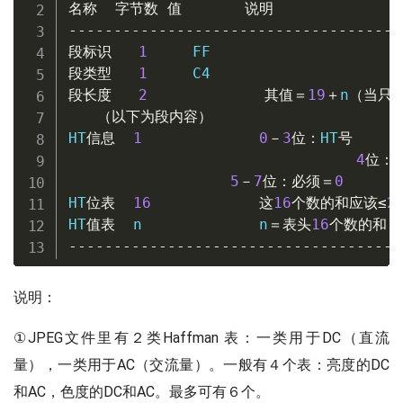
名称
字节数
值
说明
-------------------------------------
段标识
1
段类型
1
段长度
2
其值＝
19
＋
n
（当只
（以下为段内容）
HT
信息
1
0
－
3
位：
HT
号
4
位：
 
5
－
7
位：必须＝
0
HT
位表
16
这
16
个数的和应该≤
2
HT
值表
  n             n
＝表头
16
个数的和
-------------------------------------
说明：
①JPEG文件里有２类Haffman 表：一类用于DC（直流
量），一类用于AC（交流量）。一般有４个表：亮度的DC
和AC，色度的DC和AC。最多可有６个。