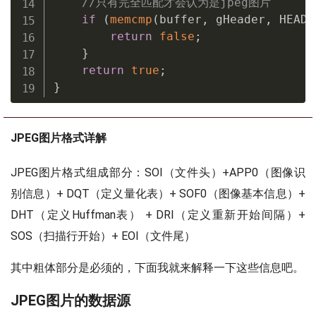
//只有完全匹配才会认为是jpeg图片
if
(
memcmp
(
buffer
,
 gHeader
,
 HEADE
return
false
;
}
return
true
;
}
JPEG图片格式详解
JPEG图片格式组成部分：SOI（文件头）+APP0（图像识
别信息）+ DQT（定义量化表）+ SOF0（图像基本信息）+
DHT（定义Huffman表） + DRI（定义重新开始间隔）+
SOS（扫描行开始）+ EOI（文件尾）
其中粗体部分是必须的，下面我就来解释一下这些信息吧。
JPEG图片的数据源