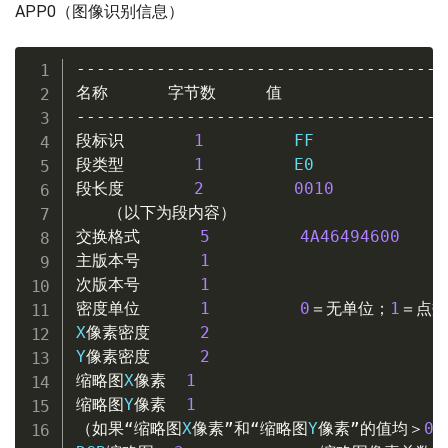
APP0（图像识别信息）
-------------------------------------
名称
字节数
值
-------------------------------------
段标识
1
段类型
1
段长度
2
0010
（以下为段内容）
交换格式
5
4A46494600
主版本号
1
次版本号
1
密度单位
1
0
＝无单位；
1
＝点数
X
像素密度
2
Y
像素密度
2
缩略图
X
像素
1
缩略图
Y
像素
1
（如果“缩略图
X
像素”和“缩略图
Y
像素”的值均＞
0