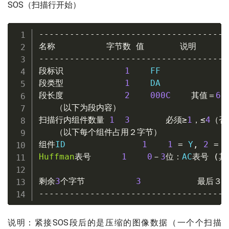
SOS（扫描行开始）
-------------------------------------
名称
字节数
值
说明
-------------------------------------
段标识
1
段类型
1
段长度
2
000C
其值＝
6
＋
（以下为段内容）
扫描行内组件数量
1
3
必须≥
1
，≤
4
（否
（以下每个组件占用２字节）
组件
ID               
1
1
=
 Y
,
2
=
C
Huffman
表号
1
0
－
3
位：
AC
表号
(
其
4
剩余
3
个字节
3
最后３
-------------------------------------
说明：紧接SOS段后的是压缩的图像数据（一个个扫描