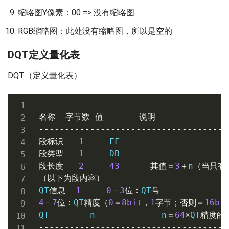
缩略图Y像素：00 => 没有缩略图
RGB缩略图：此处没有缩略图，所以是空的
DQT定义量化表
DQT（定义量化表）
-------------------------------------
名称
字节数
值
说明
-------------------------------------
段标识
1
段类型
1
段长度
2
43
其值＝
3
＋
n
（当只有
（以下为段内容）
QT
信息
1
0
－
3
位：
QT
号
4
－
7
位：
QT
精度（
0
＝
8bit
，
1
字节；否则＝
16bi
QT        n             n
＝
64
×
QT
精度的
-------------------------------------