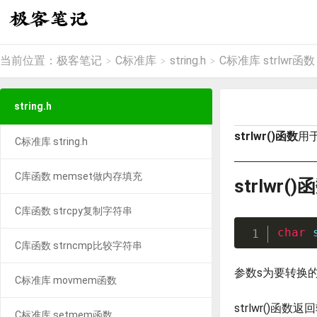
当前位置：
极客笔记
C标准库
string.h
C标准库 strlwr函数
>
>
>
string.h
strlwr()函数
用
C标准库 string.h
C库函数 memset做内存填充
strlwr(
C库函数 strcpy复制字符串
char
C库函数 strncmp比较字符串
参数s为要转换
C标准库 movmem函数
strlwr()函
C标准库 setmem函数