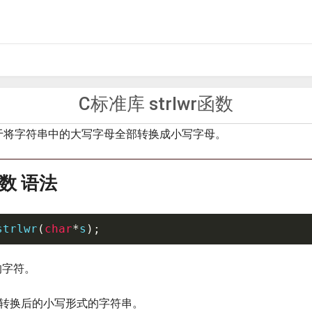
C标准库 strlwr函数
于将字符串中的大写字母全部转换成小写字母。
)函数 语法
strlwr
(
char
*
s
)
;
的字符。
数返回转换后的小写形式的字符串。