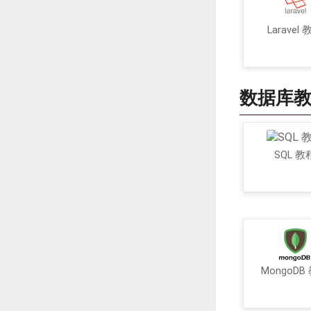
Laravel
数据库
SQL 教
MongoDB