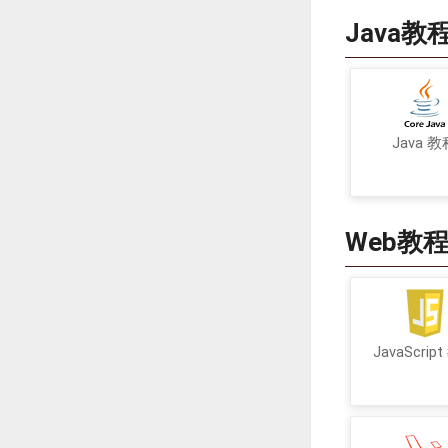
Java教
Java 教
Web教
JavaScrip