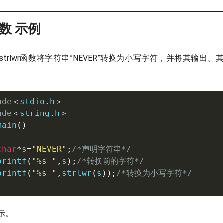
)函数 示例
trlwr函数将字符串”NEVER”转换为小写字符，并将其输出
ude
＜
stdio
.
h
＞
ude
＜
string
.
h
＞
main
(
)
char
*
s
=
"NEVER"
;
/*声明字符串*/
printf
(
"%s "
,
s
)
;
/*转换前的字符*/
printf
(
"%s "
,
strlwr
(
s
)
)
;
/*转换为小写字符*/
示。