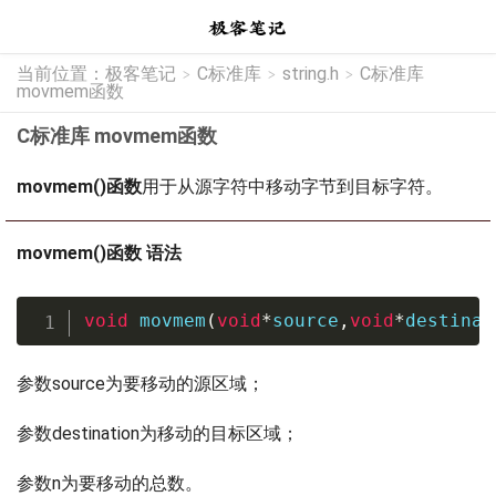
当前位置：
极客笔记
C标准库
string.h
C标准库
>
>
>
movmem函数
C标准库 movmem函数
movmem()函数
用于从源字符中移动字节到目标字符。
movmem()函数 语法
void
movmem
(
void
*
source
,
void
*
destinat
参数source为要移动的源区域；
参数destination为移动的目标区域；
参数n为要移动的总数。