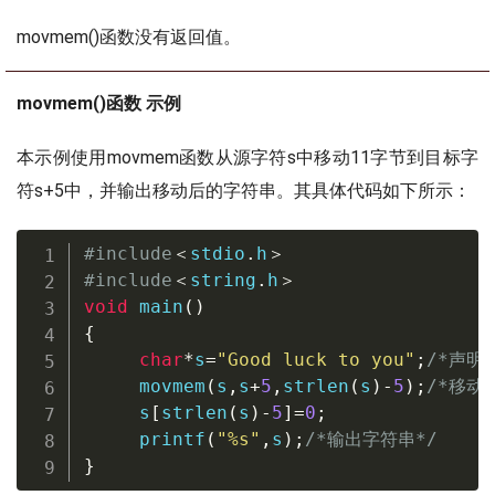
movmem()函数没有返回值。
movmem()函数 示例
本示例使用movmem函数从源字符s中移动11字节到目标字
符s+5中，并输出移动后的字符串。其具体代码如下所示：
#
include
＜
stdio
.
h
＞
#
include
＜
string
.
h
＞
void
main
(
)
{
char
*
s
=
"Good luck to you"
;
/*声明
movmem
(
s
,
s
+
5
,
strlen
(
s
)
-
5
)
;
/*移动
     s
[
strlen
(
s
)
-
5
]
=
0
;
printf
(
"%s"
,
s
)
;
/*输出字符串*/
}