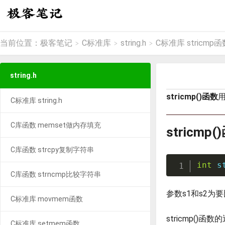
当前位置：
极客笔记
C标准库
string.h
C标准库 stricmp函
>
>
>
string.h
stricmp()函数
C标准库 string.h
C库函数 memset做内存填充
stricmp
C库函数 strcpy复制字符串
int
s
C库函数 strncmp比较字符串
参数s1和s2为
C标准库 movmem函数
stricmp(
C标准库 setmem函数