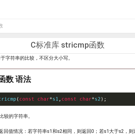
数
C标准库 stricmp函数
用于字符串的比较，不区分大小写。
()函数 语法
tricmp
(
const
char
*
s1
,
const
char
*
s2
)
;
要比较的字符串。
)函数的返回值情况：若字符串s1和s2相同，则返回0；若s1大于s2，