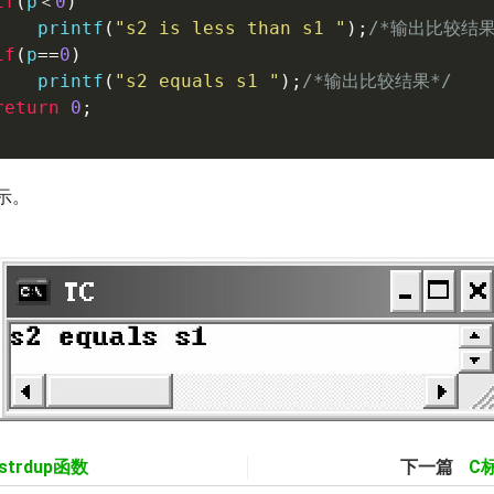
if
(
p
＜
0
)
printf
(
"s2 is less than s1 "
)
;
/*输出比较结果
if
(
p
==
0
)
printf
(
"s2 equals s1 "
)
;
/*输出比较结果*/
return
0
;
示。
strdup函数
下一篇
C标