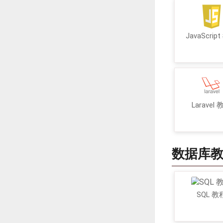
JavaScrip
Laravel
数据库
SQL 教