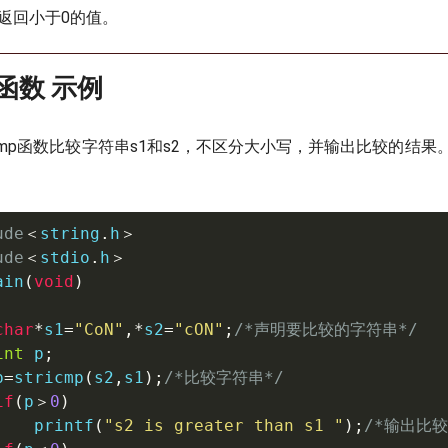
则返回小于0的值。
()函数 示例
icmp函数比较字符串s1和s2，不区分大小写，并输出比较的结
ude
＜
string
.
h
＞
ude
＜
stdio
.
h
＞
ain
(
void
)
char
*
s1
=
"CoN"
,
*
s2
=
"cON"
;
/*声明要比较的字符串*/
int
 p
;
p
=
stricmp
(
s2
,
s1
)
;
/*比较字符串*/
if
(
p
＞
0
)
printf
(
"s2 is greater than s1 "
)
;
/*输出比较