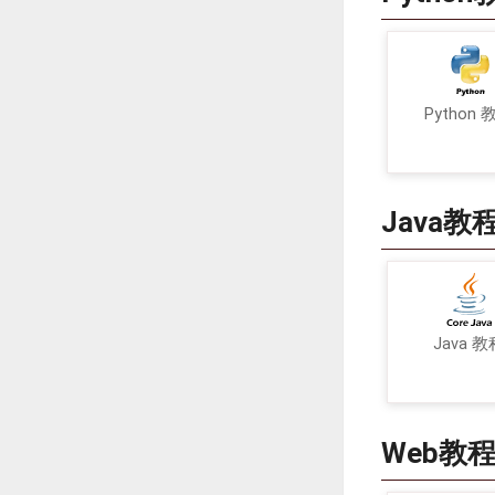
Python 
Java教
Java 教
Web教