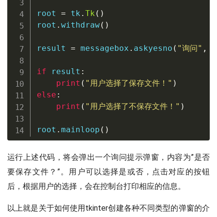
root 
=
 tk
.
Tk
(
)
root
.
withdraw
(
)
result 
=
 messagebox
.
askyesno
(
"询问"
,
if
 result
:
print
(
"用户选择了保存文件！"
)
else
:
print
(
"用户选择了不保存文件！"
)
root
.
mainloop
(
)
运行上述代码，将会弹出一个询问提示弹窗，内容为”是否
要保存文件？”。用户可以选择是或否，点击对应的按钮
后，根据用户的选择，会在控制台打印相应的信息。
以上就是关于如何使用tkinter创建各种不同类型的弹窗的介