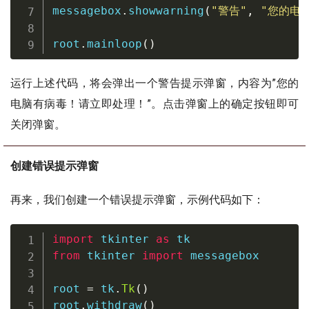
messagebox
.
showwarning
(
"警告"
,
"您的电
root
.
mainloop
(
)
运行上述代码，将会弹出一个警告提示弹窗，内容为”您的
电脑有病毒！请立即处理！”。点击弹窗上的确定按钮即可
关闭弹窗。
创建错误提示弹窗
再来，我们创建一个错误提示弹窗，示例代码如下：
import
 tkinter 
as
from
 tkinter 
import
 messagebox

root 
=
 tk
.
Tk
(
)
root
.
withdraw
(
)