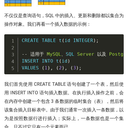
不仅仅是查询语句，SQL 中的插入、更新和删除都以集合为
操作对象。我们再看一个插入数据的示例：
CREATE
TABLE
 t
(
id 
INTEGER
)
;
--
适用于
MySQL
、
SQL 
Server
以及
Postgr
INSERT
INTO
 t
(
id
)
VALUES
(
1
)
,
(
2
)
,
(
3
)
;
我们首先使用 CREATE TABLE 语句创建了一个表，然后使
用 INSERT INTO 语句插入数据。在执行插入操作之前，会
在内存中创建一个包含 3 条数据的临时集合（表），然后将
该集合插入目标表中。由于我们通常一次插入一条数据，以
为是按照数据行进行插入；实际上，一条数据也是一个集
合，只不过它只有一个元素而已。