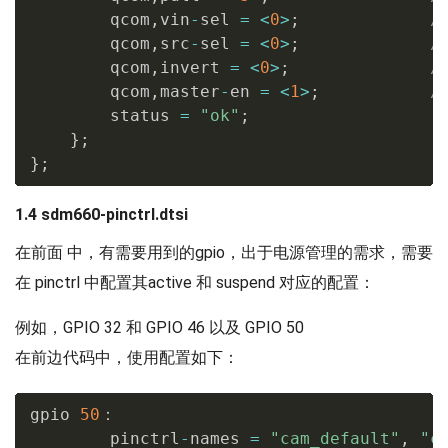
        qcom
,
vin
-
sel 
=
<
0
>
;
/
        qcom
,
src
-
sel 
=
<
0
>
;
/
        qcom
,
invert 
=
<
0
>
;
/
        qcom
,
master
-
en 
=
<
1
>
;
/
        status 
=
"ok"
;
}
;
}
;
1.4 sdm660-pinctrl.dtsi
在前面 中，有需要用到的gpio，出于电源管理的需求，需要
在 pinctrl 中配置其active 和 suspend 对应的配置：
例如，GPIO 32 和 GPIO 46 以及 GPIO 50
在前边代码中，使用配置如下：
gpio 
50
：

        pinctrl
-
names 
=
"cam_default"
,
"c