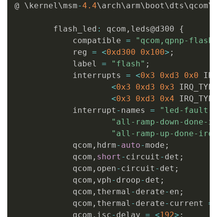
@ \kernel\msm
-
4.4
\arch\arm\boot\dts\qcom\
        flash_led
:
 qcom
,
leds@d300 
{
            compatible 
=
"qcom,qpnp-flash
            reg 
=
<
0xd300
0x100
>
;
            label 
=
"flash"
;
            interrupts 
=
<
0x3
0xd3
0x0
 IR
<
0x3
0xd3
0x3
 IRQ_TYP
<
0x3
0xd3
0x4
 IRQ_TYP
            interrupt
-
names 
=
"led-fault-
"all-ramp-down-done-i
"all-ramp-up-done-irq
            qcom
,
hdrm
-
auto
-
mode
;
            qcom
,
short
-
circuit
-
det
;
            qcom
,
open
-
circuit
-
det
;
            qcom
,
vph
-
droop
-
det
;
            qcom
,
thermal
-
derate
-
en
;
            qcom
,
thermal
-
derate
-
current 
=
            qcom
,
isc
-
delay 
=
<
192
>
;