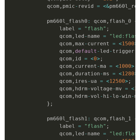
            qcom
,
pmic
-
revid 
=
<
&
pm660l_re
            pm660l_flash0
:
 qcom
,
flash_0 
{
                label 
=
"flash"
;
                qcom
,
led
-
name 
=
"led:flas
                qcom
,
max
-
current 
=
<
1500
>
                qcom
,
default
-
led
-
trigger 
                qcom
,
id 
=
<
0
>
;
                qcom
,
current
-
ma 
=
<
1000
>
;
                qcom
,
duration
-
ms 
=
<
1280
>
                qcom
,
ires
-
ua 
=
<
12500
>
;
                qcom
,
hdrm
-
voltage
-
mv 
=
<
3
                qcom
,
hdrm
-
vol
-
hi
-
lo
-
win
-
m
}
;
            pm660l_flash1
:
 qcom
,
flash_1 
{
                label 
=
"flash"
;
                qcom
,
led
-
name 
=
"led:flas