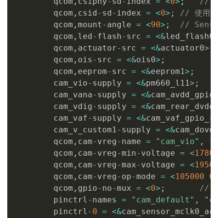
        qcom
,
csiphy
-
sd
-
index 
=
<
0
>
;
//
        qcom
,
csid
-
sd
-
index 
=
<
0
>
;
// 使用 C
        qcom
,
mount
-
angle 
=
<
90
>
;
// Sen
        qcom
,
led
-
flash
-
src 
=
<
&
led_flash0
        qcom
,
actuator
-
src 
=
<
&
actuator0
>
;
        qcom
,
ois
-
src 
=
<
&
ois0
>
;
        qcom
,
eeprom
-
src 
=
<
&
eeprom1
>
;
        cam_vio
-
supply 
=
<
&
pm660_l11
>
;
        cam_vana
-
supply 
=
<
&
cam_avdd_gpio
        cam_vdig
-
supply 
=
<
&
cam_rear_dvdd
        cam_vaf
-
supply 
=
<
&
cam_vaf_gpio_r
        cam_v_custom1
-
supply 
=
<
&
cam_dovd
        qcom
,
cam
-
vreg
-
name 
=
"cam_vio"
,
"
        qcom
,
cam
-
vreg
-
min
-
voltage 
=
<
1780
        qcom
,
cam
-
vreg
-
max
-
voltage 
=
<
1950
        qcom
,
cam
-
vreg
-
op
-
mode 
=
<
105000
0
        qcom
,
gpio
-
no
-
mux 
=
<
0
>
;
// 
        pinctrl
-
names 
=
"cam_default"
,
"c
        pinctrl
-
0
=
<
&
cam_sensor_mclk0_ac