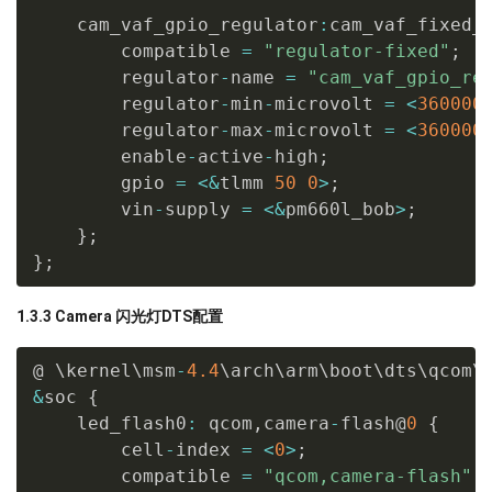
        qcom
,
clock
-
rates 
=
<
24000000
0
>
;
    cam_vaf_gpio_regulator
:
cam_vaf_fixed_
}
;
        compatible 
=
"regulator-fixed"
;
}
        regulator
-
name 
=
"cam_vaf_gpio_re
        regulator
-
min
-
microvolt 
=
<
360000
        regulator
-
max
-
microvolt 
=
<
360000
        enable
-
active
-
high
;
        gpio 
=
<
&
tlmm 
50
0
>
;
        vin
-
supply 
=
<
&
pm660l_bob
>
;
}
;
}
;
1.3.3 Camera 闪光灯DTS配置
@ \kernel\msm
-
4.4
\arch\arm\boot\dts\qcom\
&
soc 
{
    led_flash0
:
 qcom
,
camera
-
flash@
0
{
        cell
-
index 
=
<
0
>
;
        compatible 
=
"qcom,camera-flash"
;