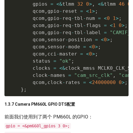
        gpios 
=
<
&
tlmm 
32
0
>
,
<
&
tlmm 
46
0
        qcom
,
gpio
-
reset 
=
<
1
>
;
        qcom
,
gpio
-
req
-
tbl
-
num 
=
<
0
1
>
;
        qcom
,
gpio
-
req
-
tbl
-
flags 
=
<
1
0
>
;
        qcom
,
gpio
-
req
-
tbl
-
label 
=
"CAMIF_
        qcom
,
sensor
-
position 
=
<
0
>
;
        qcom
,
sensor
-
mode 
=
<
0
>
;
        qcom
,
cci
-
master 
=
<
0
>
;
        status 
=
"ok"
;
        clocks 
=
<
&
clock_mmss MCLK0_CLK_S
        clock
-
names 
=
"cam_src_clk"
,
"cam
        qcom
,
clock
-
rates 
=
<
24000000
0
>
;
}
;
1.3.7 Camera PM660L GPIO DTS配置
前面我们使用到了两个 PM660L 的GPIO：
gpio = <&pm660l_gpios 3 0>;