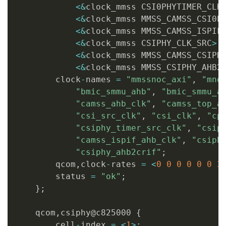
<
&
clock_mmss CSI0PHYTIMER_CLK
<
&
clock_mmss MMSS_CAMSS_CSI0P
<
&
clock_mmss MMSS_CAMSS_ISPIF
<
&
clock_mmss CSIPHY_CLK_SRC
>
,
<
&
clock_mmss MMSS_CAMSS_CSIPH
<
&
clock_mmss MMSS_CSIPHY_AHB2
        clock
-
names 
=
"mmssnoc_axi"
,
"mno
"bmic_smmu_ahb"
,
"bmic_smmu_a
"camss_ahb_clk"
,
"camss_top_a
"csi_src_clk"
,
"csi_clk"
,
"cp
"csiphy_timer_src_clk"
,
"csip
"camss_ispif_ahb_clk"
,
"csiph
"csiphy_ahb2crif"
;
        qcom
,
clock
-
rates 
=
<
0
0
0
0
0
0
3
        status 
=
"ok"
;
}
;
    qcom
,
csiphy@c825000 
{
        cell
-
index 
=
<
1
>
;