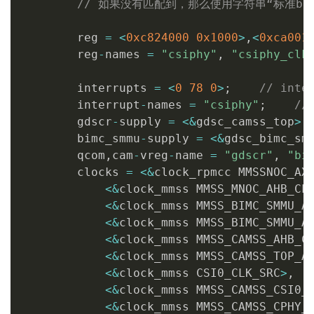
// 如果没有匹配到，那么使用字符串“标准bb
        reg 
=
<
0xc824000
0x1000
>
,
<
0xca001
        reg
-
names 
=
"csiphy"
,
"csiphy_clk
        interrupts 
=
<
0
78
0
>
;
// int
        interrupt
-
names 
=
"csiphy"
;
//
        gdscr
-
supply 
=
<
&
gdsc_camss_top
>
;
        bimc_smmu
-
supply 
=
<
&
gdsc_bimc_sm
        qcom
,
cam
-
vreg
-
name 
=
"gdscr"
,
"bi
        clocks 
=
<
&
clock_rpmcc MMSSNOC_AX
<
&
clock_mmss MMSS_MNOC_AHB_CL
<
&
clock_mmss MMSS_BIMC_SMMU_A
<
&
clock_mmss MMSS_BIMC_SMMU_A
<
&
clock_mmss MMSS_CAMSS_AHB_C
<
&
clock_mmss MMSS_CAMSS_TOP_A
<
&
clock_mmss CSI0_CLK_SRC
>
,
<
&
clock_mmss MMSS_CAMSS_CSI0_
<
&
clock_mmss MMSS_CAMSS_CPHY_