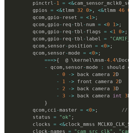
        pinctrl
-
1
=
<
&
cam_sensor_mclk0_su
        gpios 
=
<
&
tlmm 
32
0
>
,
<
&
tlmm 
46
0
        qcom
,
gpio
-
reset 
=
<
1
>
;
        qcom
,
gpio
-
req
-
tbl
-
num 
=
<
0
1
>
;
        qcom
,
gpio
-
req
-
tbl
-
flags 
=
<
1
0
>
;
        qcom
,
gpio
-
req
-
tbl
-
label 
=
"CAMIF_
        qcom
,
sensor
-
position 
=
<
0
>
;
        qcom
,
sensor
-
mode 
=
<
0
>
;
==
=
>
{
  @ \kernel\msm
-
4.4
\Docu
-
 qcom
,
sensor
-
mode 
:
 should co
-
0
->
 back camera 
2
D

-
1
->
 front camera 
2
D

-
2
->
 back camera 
3
D

-
3
->
 back camera 
int
3
D

}
        qcom
,
cci
-
master 
=
<
0
>
;
// 
        status 
=
"ok"
;
        clocks 
=
<
&
clock_mmss MCLK0_CLK_S
        clock
-
names 
=
"cam_src_clk"
,
"cam