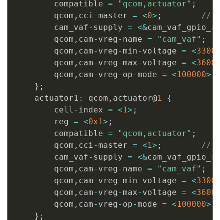
        compatible 
=
"qcom,actuator"
;
                qcom
,
default
-
led
-
trigger 
        qcom
,
cci
-
master 
=
<
0
>
;
// 
}
;
        cam_vaf
-
supply 
=
<
&
cam_vaf_gpio_r
}
;
        qcom
,
cam
-
vreg
-
name 
=
"cam_vaf"
;
        qcom
,
cam
-
vreg
-
min
-
voltage 
=
<
3300
        qcom
,
cam
-
vreg
-
max
-
voltage 
=
<
3600
        qcom
,
cam
-
vreg
-
op
-
mode 
=
<
100000
>
;
}
;
    actuator1
:
 qcom
,
actuator@
1
{
        cell
-
index 
=
<
1
>
;
        reg 
=
<
0x1
>
;
        compatible 
=
"qcom,actuator"
;
        qcom
,
cci
-
master 
=
<
1
>
;
// 
        cam_vaf
-
supply 
=
<
&
cam_vaf_gpio_r
        qcom
,
cam
-
vreg
-
name 
=
"cam_vaf"
;
        qcom
,
cam
-
vreg
-
min
-
voltage 
=
<
3300
        qcom
,
cam
-
vreg
-
max
-
voltage 
=
<
3600
        qcom
,
cam
-
vreg
-
op
-
mode 
=
<
100000
>
;
}
;