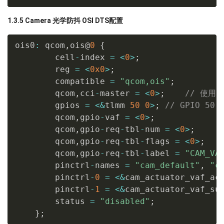
1.3.5 Camera 光学防抖 OSI DTS配置
ois0
:
 qcom
,
ois@
0
{
        cell
-
index 
=
<
0
>
;
        reg 
=
<
0x0
>
;
        compatible 
=
"qcom,ois"
;
        qcom
,
cci
-
master 
=
<
0
>
;
// 使用 I
        gpios 
=
<
&
tlmm 
50
0
>
;
// GPIO 50
        qcom
,
gpio
-
vaf 
=
<
0
>
;
        qcom
,
gpio
-
req
-
tbl
-
num 
=
<
0
>
;
        qcom
,
gpio
-
req
-
tbl
-
flags 
=
<
0
>
;
        qcom
,
gpio
-
req
-
tbl
-
label 
=
"CAM_VA
        pinctrl
-
names 
=
"cam_default"
,
"c
        pinctrl
-
0
=
<
&
cam_actuator_vaf_ac
        pinctrl
-
1
=
<
&
cam_actuator_vaf_su
        status 
=
"disabled"
;
}
;