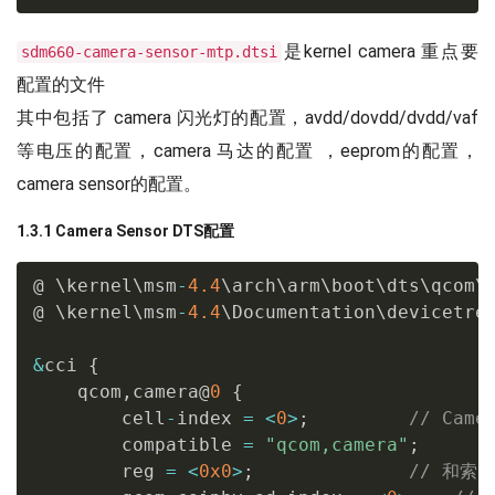
是kernel camera 重点要
sdm660-camera-sensor-mtp.dtsi
配置的文件
其中包括了 camera 闪光灯的配置，avdd/dovdd/dvdd/vaf
等电压的配置，camera 马达的配置 ，eeprom的配置，
camera sensor的配置。
1.3.1 Camera Sensor DTS配置
@ \kernel\msm
-
4.4
\arch\arm\boot\dts\qcom\
@ \kernel\msm
-
4.4
\Documentation\devicetre
&
cci 
{
    qcom
,
camera@
0
{
        cell
-
index 
=
<
0
>
;
// Ca
        compatible 
=
"qcom,camera"
;
        reg 
=
<
0x0
>
;
// 和索