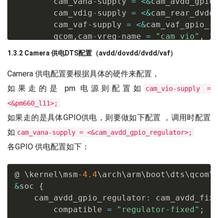
        cam_vana
-
supply 
=
<
&
cam_avdd_gpio
        cam_vdig
-
supply 
=
<
&
cam_rear_dvdd
        cam_vaf
-
supply 
=
<
&
cam_vaf_gpio_r
        qcom
,
cam
-
vreg
-
name 
=
"cam_vio"
,
"
        qcom
,
cam
-
vreg
-
min
-
voltage 
=
<
0
0
1.3.2 Camera 供电DTS配置（avdd/dovdd/dvdd/vaf）
        qcom
,
cam
-
vreg
-
max
-
voltage 
=
<
0
0
        qcom
,
cam
-
vreg
-
op
-
mode 
=
<
105000
0
Camera 供电配置要根据具体的硬件来配置，
        qcom
,
gpio
-
no
-
mux 
=
<
0
>
;
如果走的是 pm 电源则配置如
cam_vio-supply =
        pinctrl
-
names 
=
"cam_default"
,
"c
<&pm660_l11>;
        pinctrl
-
0
=
<
&
cam_sensor_mclk2_ac
如果走的是具体GPIO供电，则要做如下配置 ，调用时配置
        pinctrl
-
1
=
<
&
cam_sensor_mclk2_su
        gpios 
=
<
&
tlmm 
34
0
>
,
<
&
tlmm 
48
0
如
cam_vana-supply = <&cam_avdd_gpio_regulator>;
        qcom
,
gpio
-
reset 
=
<
1
>
;
各GPIO 供电配置如下：
        qcom
,
gpio
-
req
-
tbl
-
num 
=
<
0
1
>
;
        qcom
,
gpio
-
req
-
tbl
-
flags 
=
<
1
0
>
;
@ \kernel\msm
-
4.4
\arch\arm\boot\dts\qcom\
        qcom
,
gpio
-
req
-
tbl
-
label 
=
"CAMIF_
&
soc 
{
        qcom
,
sensor
-
position 
=
<
0
>
;
    cam_avdd_gpio_regulator
:
 cam_avdd_fix
        qcom
,
sensor
-
mode 
=
<
0
>
;
        compatible 
=
"regulator-fixed"
;
        qcom
,
cci
-
master 
=
<
1
>
;