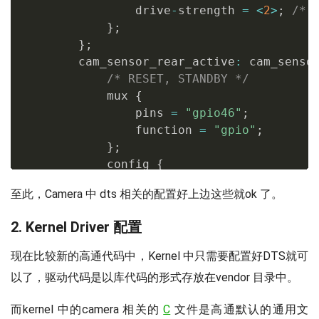
                drive
-
strength 
=
<
2
>
;
/* 
}
;
}
;
        cam_sensor_rear_active
:
 cam_senso
/* RESET, STANDBY */
            mux 
{
                pins 
=
"gpio46"
;
                function 
=
"gpio"
;
}
;
            config 
{
                pins 
=
"gpio46"
;
至此，Camera 中 dts 相关的配置好上边这些就ok 了。
                bias
-
disable
;
/* No PULL 
                drive
-
strength 
=
<
2
>
;
/* 
2. Kernel Driver 配置
}
;
}
;
现在比较新的高通代码中，Kernel 中只需要配置好DTS就可
        cam_sensor_rear_suspend
:
 cam_sens
以了，驱动代码是以库代码的形式存放在vendor 目录中。
/* RESET, STANDBY */
            mux 
{
而kernel 中的camera 相关的
C
文件是高通默认的通用文
                pins 
=
"gpio46"
;