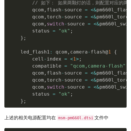
// 如下： 如果两颗灯的话，则配置对应的
        qcom
,
flash
-
source 
=
<
&
pm660l_flas
        qcom
,
torch
-
source 
=
<
&
pm660l_torc
        qcom
,
switch
-
source 
=
<
&
pm660l_swi
        status 
=
"ok"
;
}
;
    led_flash1
:
 qcom
,
camera
-
flash@
1
{
        cell
-
index 
=
<
1
>
;
        compatible 
=
"qcom,camera-flash"
;
        qcom
,
flash
-
source 
=
<
&
pm660l_flas
        qcom
,
torch
-
source 
=
<
&
pm660l_torc
        qcom
,
switch
-
source 
=
<
&
pm660l_swi
        status 
=
"ok"
;
}
;
上述的相关电源配置均在
文件中
msm-pm660l.dtsi