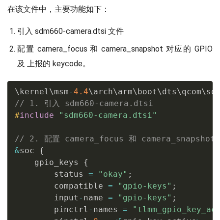
在该文件中，主要功能如下：
引入 sdm660-camera.dtsi 文件
配置 camera_focus 和 camera_snapshot 对应的 GPIO
及 上报的 keycode。
\kernel\msm
-
4.4
\arch\arm\boot\dts\qcom\sd
// 1. 引入 sdm660-camera.dtsi
#
include
"sdm660-camera.dtsi"
// 2. 配置 camera_focus 和 camera_snapsho
&
soc 
{
    gpio_keys 
{
        status 
=
"okay"
;
        compatible 
=
"gpio-keys"
;
        input
-
name 
=
"gpio-keys"
;
        pinctrl
-
names 
=
"tlmm_gpio_key_ac