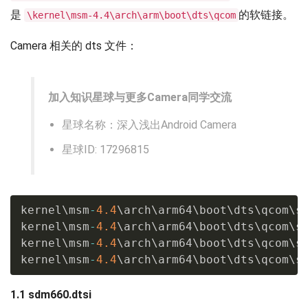
是
的软链接。
\kernel\msm-4.4\arch\arm\boot\dts\qcom
Camera 相关的 dts 文件：
加入知识星球与更多Camera同学交流
星球名称：深入浅出Android Camera
星球ID: 17296815
kernel\msm
-
4.4
\arch\arm64\boot\dts\qcom\s
kernel\msm
-
4.4
\arch\arm64\boot\dts\qcom\s
kernel\msm
-
4.4
\arch\arm64\boot\dts\qcom\s
kernel\msm
-
4.4
\arch\arm64\boot\dts\qcom\s
1.1 sdm660.dtsi