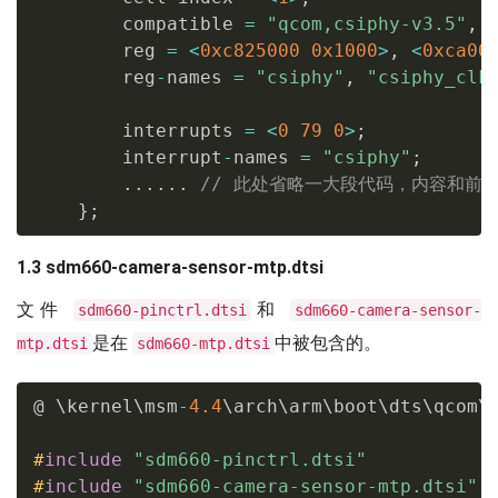
        compatible 
=
"qcom,csiphy-v3.5"
,
        reg 
=
<
0xc825000
0x1000
>
,
<
0xca00
        reg
-
names 
=
"csiphy"
,
"csiphy_clk
        interrupts 
=
<
0
79
0
>
;
        interrupt
-
names 
=
"csiphy"
;
.
.
.
.
.
.
// 此处省略一大段代码，内容和前面 
}
;
1.3 sdm660-camera-sensor-mtp.dtsi
文件
和
sdm660-pinctrl.dtsi
sdm660-camera-sensor-
是在
中被包含的。
mtp.dtsi
sdm660-mtp.dtsi
@ \kernel\msm
-
4.4
\arch\arm\boot\dts\qcom\
#
include
"sdm660-pinctrl.dtsi"
#
include
"sdm660-camera-sensor-mtp.dtsi"