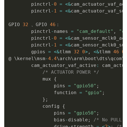
        pinctrl
-
0
=
<
&
cam_actuator_vaf_ac
        pinctrl
-
1
=
<
&
cam_actuator_vaf_su
GPIO 
32
 、GPIO 
46
：

        pinctrl
-
names 
=
"cam_default"
,
"c
        pinctrl
-
0
=
<
&
cam_sensor_mclk0_ac
        pinctrl
-
1
=
<
&
cam_sensor_mclk0_su
        gpios 
=
<
&
tlmm 
32
0
>
,
<
&
tlmm 
46
0
@ \kernel\msm
-
4.4
\arch\arm\boot\dts\qcom\
        cam_actuator_vaf_active
:
 cam_actu
/* ACTUATOR POWER */
            mux 
{
                pins 
=
"gpio50"
;
                function 
=
"gpio"
;
}
;
            config 
{
                pins 
=
"gpio50"
;
                bias
-
disable
;
/* No PULL 
                drive
-
strength 
=
<
2
>
;
/* 