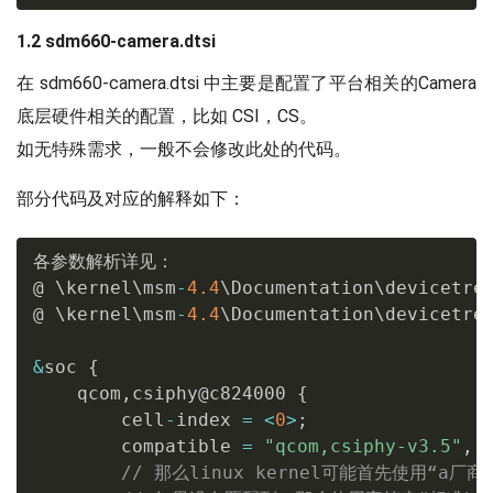
1.2 sdm660-camera.dtsi
在 sdm660-camera.dtsi 中主要是配置了平台相关的Camera
底层硬件相关的配置，比如 CSI，CS。
如无特殊需求，一般不会修改此处的代码。
部分代码及对应的解释如下：
各参数解析详见： 

@ \kernel\msm
-
4.4
\Documentation\devicetre
@ \kernel\msm
-
4.4
\Documentation\devicetre
&
soc 
{
    qcom
,
csiphy@c824000 
{
        cell
-
index 
=
<
0
>
;
        compatible 
=
"qcom,csiphy-v3.5"
,
// 那么linux kernel可能首先使用“a厂