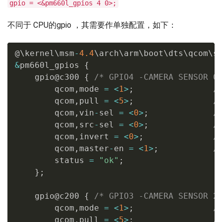
gpio = <&pm660l_gpios 4 0>;
不同于 CPU的gpio ，其需要作单独配置，如下：
@\kernel\msm
-
4.4
\arch\arm\boot\dts\qcom\s
&
pm660l_gpios 
{
    gpio@c300 
{
/* GPIO4 -CAMERA SENSOR 0
        qcom
,
mode 
=
<
1
>
;
/
        qcom
,
pull 
=
<
5
>
;
/
        qcom
,
vin
-
sel 
=
<
0
>
;
/
        qcom
,
src
-
sel 
=
<
0
>
;
/
        qcom
,
invert 
=
<
0
>
;
/
        qcom
,
master
-
en 
=
<
1
>
;
/
        status 
=
"ok"
;
}
;
    gpio@c200 
{
/* GPIO3 -CAMERA SENSOR 2
        qcom
,
mode 
=
<
1
>
;
/
        qcom
,
pull 
=
<
5
>
;
/