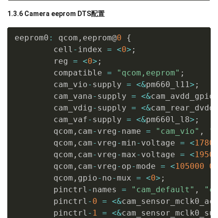
1.3.6 Camera eeprom DTS配置
eeprom0
:
 qcom
,
eeprom@
0
{
        cell
-
index 
=
<
0
>
;
        reg 
=
<
0
>
;
        compatible 
=
"qcom,eeprom"
;
        cam_vio
-
supply 
=
<
&
pm660_l11
>
;
        cam_vana
-
supply 
=
<
&
cam_avdd_gpio
        cam_vdig
-
supply 
=
<
&
cam_rear_dvdd
        cam_vaf
-
supply 
=
<
&
pm660l_l8
>
;
        qcom
,
cam
-
vreg
-
name 
=
"cam_vio"
,
"
        qcom
,
cam
-
vreg
-
min
-
voltage 
=
<
1780
        qcom
,
cam
-
vreg
-
max
-
voltage 
=
<
1950
        qcom
,
cam
-
vreg
-
op
-
mode 
=
<
105000
0
        qcom
,
gpio
-
no
-
mux 
=
<
0
>
;
        pinctrl
-
names 
=
"cam_default"
,
"c
        pinctrl
-
0
=
<
&
cam_sensor_mclk0_ac
        pinctrl
-
1
=
<
&
cam_sensor_mclk0_su