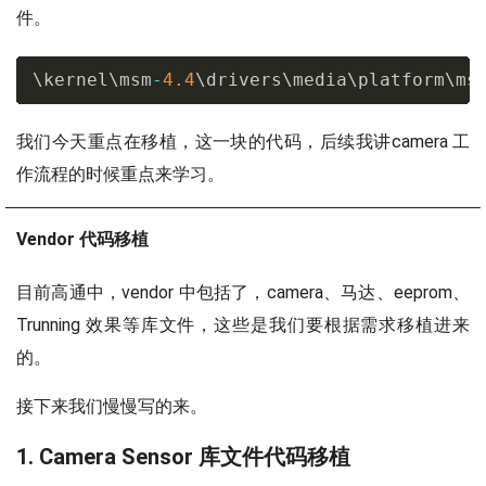
件。
                function 
=
"gpio"
;
}
;
            config 
{
\kernel\msm
-
4.4
\drivers\media\platform\ms
                pins 
=
"gpio46"
;
                bias
-
disable
;
/* No PULL 
我们今天重点在移植，这一块的代码，后续我讲camera 工
                drive
-
strength 
=
<
2
>
;
/* 
作流程的时候重点来学习。
}
;
}
;
        cam_sensor_mclk1_active
:
 cam_sens
Vendor 代码移植
/* MCLK1 */
            mux 
{
目前高通中，vendor 中包括了，camera、马达、eeprom、
/* CLK */
Trunning 效果等库文件，这些是我们要根据需求移植进来
                pins 
=
"gpio33"
;
的。
                function 
=
"cam_mclk"
;
}
;
接下来我们慢慢写的来。
            config 
{
                pins 
=
"gpio33"
;
1. Camera Sensor 库文件代码移植
                bias
-
disable
;
/* No PULL 