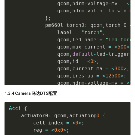
                qcom
,
hdrm
-
voltage
-
mv 
=
<
3
                qcom
,
hdrm
-
vol
-
hi
-
lo
-
win
-
m
}
;
            pm660l_torch0
:
 qcom
,
torch_0 
{
                label 
=
"torch"
;
                qcom
,
led
-
name 
=
"led:torc
                qcom
,
max
-
current 
=
<
500
>
;
                qcom
,
default
-
led
-
trigger 
                qcom
,
id 
=
<
0
>
;
                qcom
,
current
-
ma 
=
<
300
>
;
                qcom
,
ires
-
ua 
=
<
12500
>
;
                qcom
,
hdrm
-
voltage
-
mv 
=
<
3
                qcom
,
hdrm
-
vol
-
hi
-
lo
-
win
-
m
1.3.4 Camera 马达DTS配置
}
;
.
.
.
.
.
.
&
cci 
{
            pm660l_switch0
:
 qcom
,
led_swit
    actuator0
:
 qcom
,
actuator@
0
{
                label 
=
"switch"
;
        cell
-
index 
=
<
0
>
;
                qcom
,
led
-
name 
=
"led:swit
        reg 
=
<
0x0
>
;
                qcom
,
led
-
mask 
=
<
3
>
;