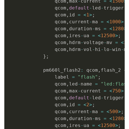
                qcom
,
max
-
current 
=
<
1500
>
                qcom
,
default
-
led
-
trigger 
                qcom
,
id 
=
<
1
>
;
                qcom
,
current
-
ma 
=
<
1000
>
;
                qcom
,
duration
-
ms 
=
<
1280
>
                qcom
,
ires
-
ua 
=
<
12500
>
;
                qcom
,
hdrm
-
voltage
-
mv 
=
<
3
                qcom
,
hdrm
-
vol
-
hi
-
lo
-
win
-
m
}
;
            pm660l_flash2
:
 qcom
,
flash_2 
{
                label 
=
"flash"
;
                qcom
,
led
-
name 
=
"led:flas
                qcom
,
max
-
current 
=
<
750
>
;
                qcom
,
default
-
led
-
trigger 
                qcom
,
id 
=
<
2
>
;
                qcom
,
current
-
ma 
=
<
500
>
;
                qcom
,
duration
-
ms 
=
<
1280
>
                qcom
,
ires
-
ua 
=
<
12500
>
;