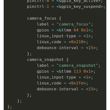
        pinctrl
-
0
=
<
&
gpio_key_active
>
;
        pinctrl
-
1
=
<
&
gpio_key_suspend
>
;
        camera_focus 
{
            label 
=
"camera_focus"
;
            gpios 
=
<
&
tlmm 
64
0x1
>
;
            linux
,
input
-
type 
=
<
1
>
;
            linux
,
code 
=
<
0x210
>
;
            debounce
-
interval 
=
<
15
>
;
}
;
        camera_snapshot 
{
            label 
=
"camera_snapshot"
;
            gpios 
=
<
&
tlmm 
113
0x1
>
;
            linux
,
input
-
type 
=
<
1
>
;
            linux
,
code 
=
<
0x2fe
>
;
            debounce
-
interval 
=
<
15
>
;
}
;
}
;
}
;