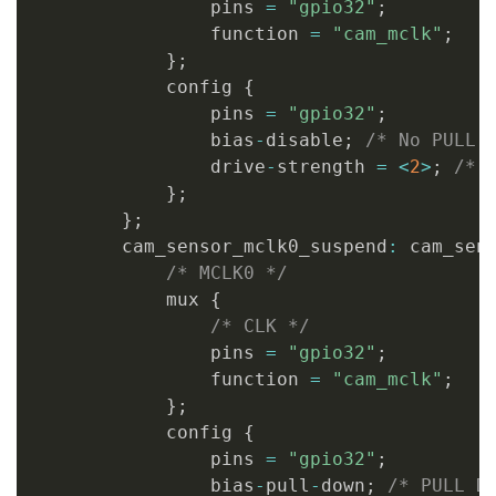
                pins 
=
"gpio32"
;
                function 
=
"cam_mclk"
;
}
;
            config 
{
                pins 
=
"gpio32"
;
                bias
-
disable
;
/* No PULL 
                drive
-
strength 
=
<
2
>
;
/* 
}
;
}
;
        cam_sensor_mclk0_suspend
:
 cam_sen
/* MCLK0 */
            mux 
{
/* CLK */
                pins 
=
"gpio32"
;
                function 
=
"cam_mclk"
;
}
;
            config 
{
                pins 
=
"gpio32"
;
                bias
-
pull
-
down
;
/* PULL D