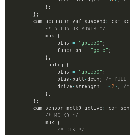
}
;
}
;
        cam_actuator_vaf_suspend
:
 cam_act
/* ACTUATOR POWER */
            mux 
{
                pins 
=
"gpio50"
;
                function 
=
"gpio"
;
}
;
            config 
{
                pins 
=
"gpio50"
;
                bias
-
pull
-
down
;
/* PULL D
                drive
-
strength 
=
<
2
>
;
/* 
}
;
}
;
        cam_sensor_mclk0_active
:
 cam_sens
/* MCLK0 */
            mux 
{
/* CLK */