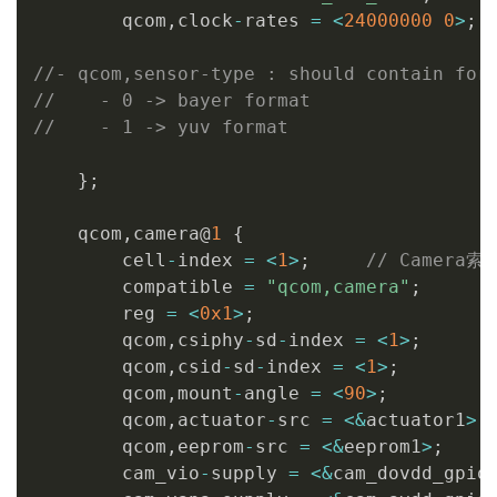
        qcom
,
clock
-
rates 
=
<
24000000
0
>
;
//- qcom,sensor-type : should contain for
//    - 0 -> bayer format
//    - 1 -> yuv format
}
;
    qcom
,
camera@
1
{
        cell
-
index 
=
<
1
>
;
// Camer
        compatible 
=
"qcom,camera"
;
        reg 
=
<
0x1
>
;
        qcom
,
csiphy
-
sd
-
index 
=
<
1
>
;
        qcom
,
csid
-
sd
-
index 
=
<
1
>
;
        qcom
,
mount
-
angle 
=
<
90
>
;
        qcom
,
actuator
-
src 
=
<
&
actuator1
>
;
        qcom
,
eeprom
-
src 
=
<
&
eeprom1
>
;
        cam_vio
-
supply 
=
<
&
cam_dovdd_gpio