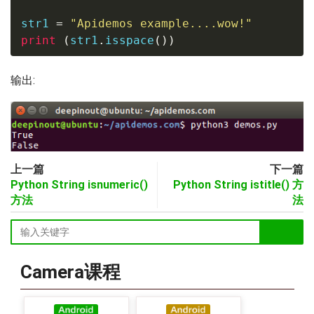
str1 
=
"Apidemos example....wow!"
print
(
str1
.
isspace
(
)
)
输出:
上一篇
下一篇
Python String isnumeric()
Python String istitle() 方
方法
法
Camera课程