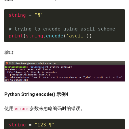
string
=
"¶"
# trying to encode using ascii scheme
print
(
string
.
encode
(
'ascii'
)
)
输出:
Python String encode() 示例4
使用
参数来忽略编码时的错误。
errors
string
=
"123-¶"