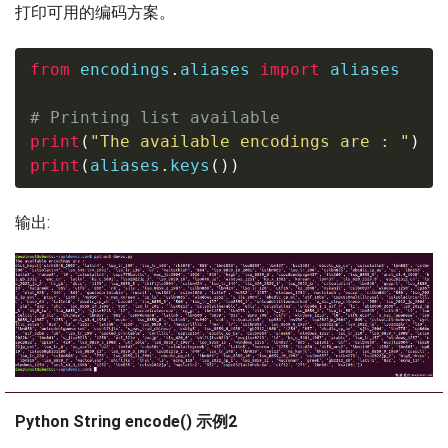
打印可用的编码方案。
from
 encodings
.
aliases 
import
 aliases

# Printing list available
print
(
"The available encodings are : "
)
print
(
aliases
.
keys
(
)
)
输出:
Python String encode() 示例2