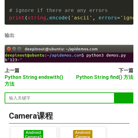
# ignore if there are any errors
print
(
string
.
encode
(
'ascii'
,
 errors
=
'igno
输出:
上一篇
下一篇
Python String endswith()
Python String find() 方法
方法
Camera课程