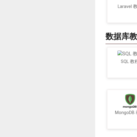
Laravel
数据库
SQL 教
MongoDB