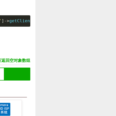
'
]
-
>
getClientFilename
(
)
,
"a"
)
;
s()响应返回空对象数组