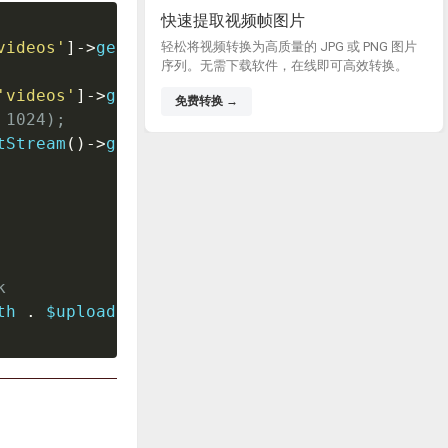
快速提取视频帧图片
videos'
]
-
>
getClientFilename
(
))
)
{
轻松将视频转换为高质量的 JPG 或 PNG 图片
序列。无需下载软件，在线即可高效转换。
'videos'
]
-
>
getClientFilename
(
)
,
"w"
)
;
免费转换 →
 
1024
)
;
tStream
(
)
-
>
getContents
(
))
;
k
th 
.
$uploadedFiles
[
'videos'
]
-
>
getClientFilen