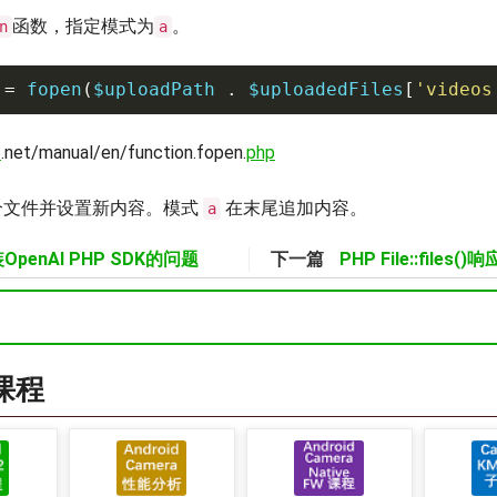
函数，指定模式为
。
n
a
=
 fopen
(
$uploadPath
.
$uploadedFiles
[
'videos
p
.net/manual/en/function.fopen.
php
个文件并设置新内容。模式
在末尾追加内容。
a
OpenAI PHP SDK的问题
下一篇
PHP File::file
a课程