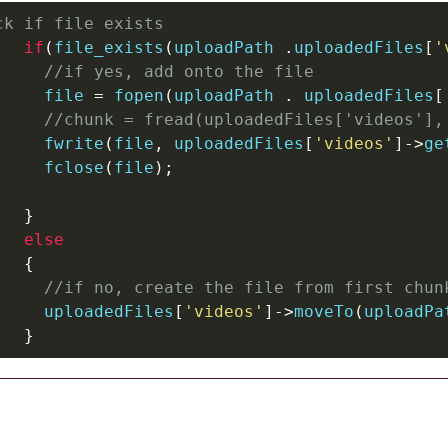
ck 
if
file
 exists
if
(
file_exists
(
uploadPath 
.
uploadedFiles
[
'
//if yes, 
add
 onto the 
file
file
=
 fopen
(
uploadPath 
.
 uploadedFiles
[
//chunk 
=
 fread
(
uploadedFiles
[
'videos'
]
,
     fwrite
(
file
,
 uploadedFiles
[
'videos'
]
-
>
ge
     fclose
(
file
)
;
}
else
{
//if no, create the 
file
 from first chun
     uploadedFiles
[
'videos'
]
-
>
moveTo
(
uploadPa
}