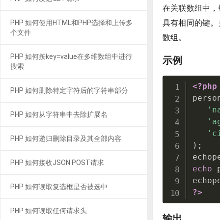
在关联数组中，
具有相同的键。
PHP 如何使用HTML和PHP选择和上传多
个文件
数组。
PHP 如何按key=value在多维数组中进行
示例
搜索
<?php
PHP 如何删除特定字符后的字符串部分
perso
'n
PHP 如何从字符串中去除扩展名
'a
'c
PHP 如何递归删除目录及其全部内容
)
;
echop
PHP 如何接收JSON POST请求
echo
 
echop
PHP 如何读取复选框是否被选中
?>
PHP 如何读取任何请求头
输出