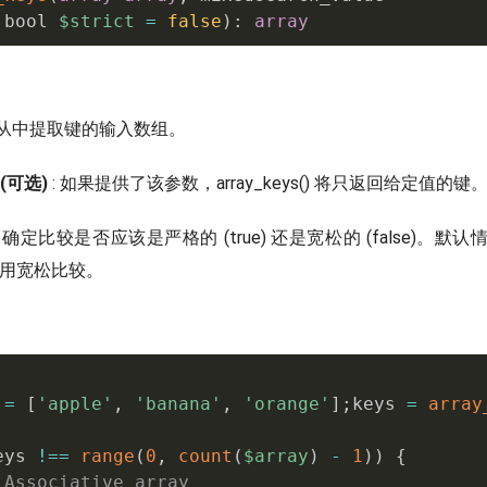
 bool 
$strict
=
false
)
:
array
望从中提取键的输入数组。
e (可选)
: 如果提供了该参数，array_keys() 将只返回给定值的键
: 确定比较是否应该是严格的 (true) 还是宽松的 (false)。
是使用宽松比较。
=
[
'apple'
,
'banana'
,
'orange'
]
;
keys 
=
array
eys 
!==
range
(
0
,
count
(
$array
)
-
1
)
)
{
 Associative array