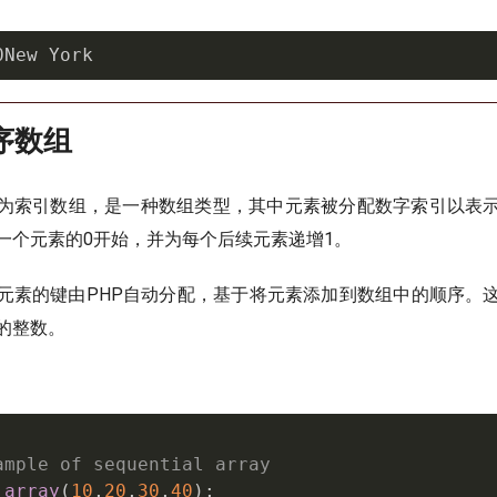
0New York
序数组
为索引数组，是一种数组类型，其中元素被分配数字索引以表
一个元素的0开始，并为每个后续元素递增1。
元素的键由PHP自动分配，基于将元素添加到数组中的顺序。
的整数。
ample of sequential array
array
(
10
,
20
,
30
,
40
)
;