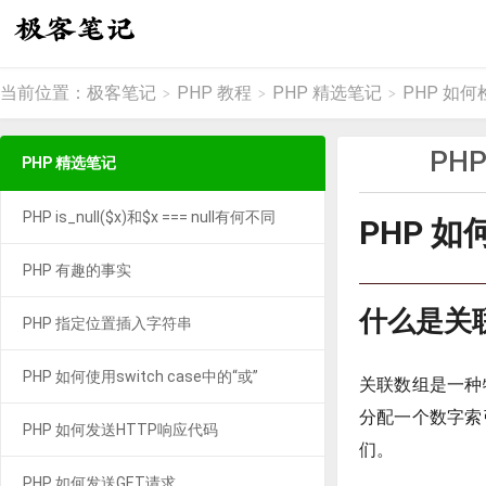
当前位置：
极客笔记
PHP 教程
PHP 精选笔记
PHP 如
>
>
>
PH
PHP 精选笔记
PHP is_null($x)和$x === null有何不同
PHP 
PHP 有趣的事实
什么是关
PHP 指定位置插入字符串
PHP 如何使用switch case中的“或”
关联数组是一种
分配一个数字索
PHP 如何发送HTTP响应代码
们。
PHP 如何发送GET请求