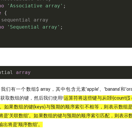
ho
'Associative array'
;
e
{
 sequential array
ho
'Sequential array'
;
ntial 
array
有一个数组$ array，其中包含元素’apple’、’banana’和’or
s()函数获取数组的键，然后我们使用!
运算符将这些键与从0到count($ a
。如果数组的键(keys)与预期的顺序索引不相等，则表示数组
将是’关联数组’。如果数组的键与预期的顺序索引匹配，则表示
出将是’顺序数组’。