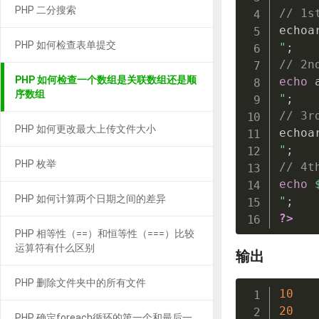
PHP 二分搜索
// 1s
echoa
PHP 如何检查表单提交
"
;
// 2n
PHP 如何检查一个数组是关联数组还是顺
echo
 
序数组
"
;
// 3r
PHP 如何更改最大上传文件大小
echoa
"
;
PHP 枚举
// 4t
echo
PHP 如何计算两个日期之间的差异
"
;
?>
PHP 相等性（==）和恒等性（===）比较
运算符有什么区别
输出
PHP 删除文件夹中的所有文件
10
20
PHP 确定foreach循环的第一个和最后一