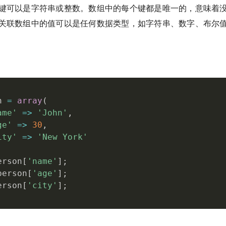
键可以是字符串或整数。数组中的每个键都是唯一的，意味着
关联数组中的值可以是任何数据类型，如字符串、数字、布尔
n 
=
array
(
ame'
=
>
'John'
,
ge'
=
>
30
,
ity'
=
>
'New York'
erson
[
'name'
]
;
person
[
'age'
]
;
erson
[
'city'
]
;