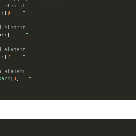
t element
rr
[
0
]
.
"  

d element
arr
[
1
]
.
"  

d element
rr
[
2
]
.
"  

h element
$arr
[
3
]
.
"  
