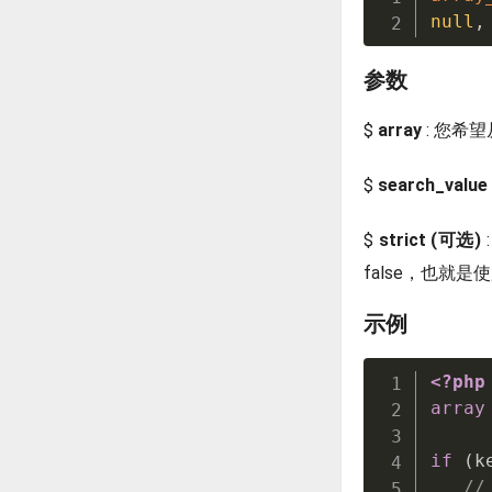
null
,
参数
$
array
: 您希
$
search_valu
$
strict (可选)
false，也就
示例
<?php
array
if
(
k
//